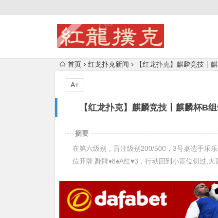
首页
红龙扑克新闻
【红龙扑克】麒麟竞技丨麒麟
A+
【红龙扑克】麒麟竞技丨麒麟杯B组92
摘要
在第六级别，盲注级别200/500，3号桌选手乐乐选手在
位开牌.翻牌♦️8♠️A红♥️3，行动回到小盲位切过