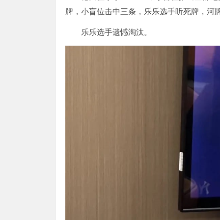
牌，小盲位击中三条，乐乐选手听死牌，河牌♠
乐乐选手遗憾淘汰。