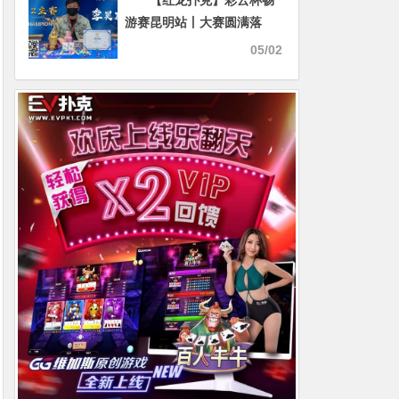
【红龙扑克】彩云杯畅
游赛昆明站丨大赛圆满落
幕，鏖战十小时，选手李昊
05/02
宸口袋A捧起主赛事冠军奖
杯！