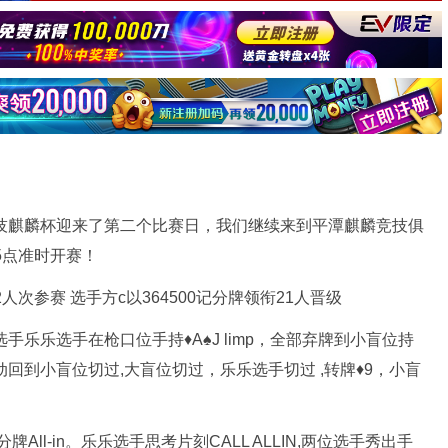
麒麟竞技麒麟杯迎来了第二个比赛日，我们继续来到平潭麒麟竞技俱
5点准时开赛！
选手乐乐选手在枪口位手持♦️A♠️J limp，全部弃牌到小盲位持
红♥️3，行动回到小盲位切过,大盲位切过，乐乐选手切过 ,转牌♦️9，小盲
牌All-in。乐乐选手思考片刻CALL ALLIN,两位选手秀出手