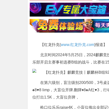
【红龙扑克(
www.红龙扑克.com
)报道】
北京时间2024年5月25日，2024
乐部开启主赛事初选赛B组的战斗，比赛在1
在第六级别，盲注级别200/500，3号桌
♠️8♥️8 limp，大盲位开牌.翻牌♦️8♠️A
位打出1.5K，大盲位弃牌，
枪口位乐乐raise4K，小盲位推出全部记分