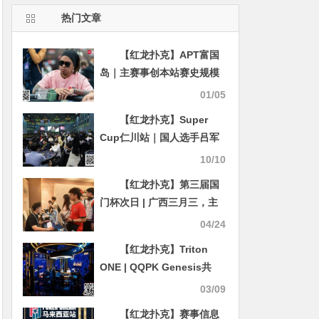
热门文章
【红龙扑克】APT富国
岛｜主赛事创本站赛史规模
记录！菲律宾选手David
01/05
Erquiaga领衔9人决赛桌！
【红龙扑克】Super
Cup仁川站｜国人选手吕军
强获豪客赛季军 曹一凡获第
10/10
5名！
【红龙扑克】第三届国
门杯次日 | 广西三月三，主
赛A组开打共135人次参赛，
04/24
林峰CL携35人晋级第二轮，
【红龙扑克】Triton
邓彪勇夺开幕赛冠军
ONE | QQPK Genesis共
1236人次报名197人晋级，
03/09
中国选手丁人杰斩获首冠！
【红龙扑克】赛事信息