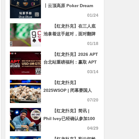
丨云顶高原 Poker Dream
11 马来西亚站的精彩活动
01/24
（8月1日-12日）
【红龙扑克】在三人底
池拿着这手超对，面对翻牌
全压要弃牌吗？
01/18
【红龙扑克】2026 APT
台北站重磅福利：赢取 APT
冠军赛主赛席位！冲击500
03/14
万美元保底奖池！
【红龙扑克】
2025WSOP | 闭幕赛国人
Lok Chan获季军，赛事100
07/20
国人Nevan Chang第四名，
【红龙扑克】简讯 |
本届系列赛到此结束
Phil Ivey已经确认参加100
万美元”一滴水”豪客赛–下一
04/29
个会是谁呢？