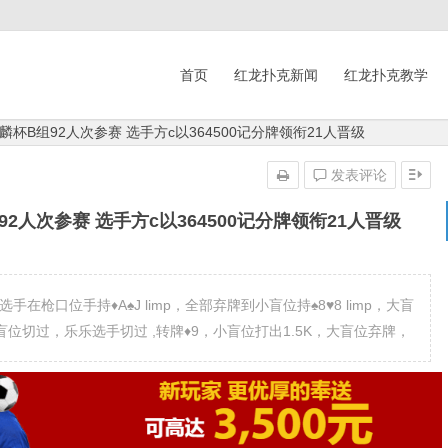
首页
红龙扑克新闻
红龙扑克教学
杯B组92人次参赛 选手方c以364500记分牌领衔21人晋级
发表评论
人次参赛 选手方c以364500记分牌领衔21人晋级
枪口位手持♦️A♠️J limp，全部弃牌到小盲位持♠️8♥️8 limp，大盲
,大盲位切过，乐乐选手切过 ,转牌♦️9，小盲位打出1.5K，大盲位弃牌，