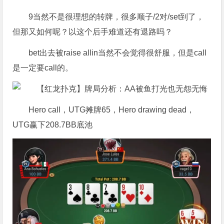
9当然不是很理想的转牌，很多顺子/2对/set到了，
但那又如何呢？以这个后手难道还有退路吗？
bet出去被raise allin当然不会觉得很舒服，但是call
是一定要call的。
Hero call，UTG摊牌65，Hero drawing dead，
UTG赢下208.7BB底池