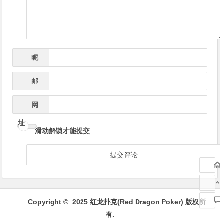
昵
*
称
邮
*
箱
网
址
滑动解锁才能提交
Copyright © 2025 红龙扑克(Red Dragon Poker) 版权所
有.