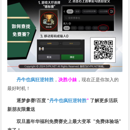
丹牛也疯狂逆转胜
，
决胜小妹
，现在正是你加入的
最好时机！
逐梦参赛!百度 “
丹牛也疯狂逆转胜
”
了解更多
活跃
新朋友限量送
双旦嘉年华福利
免费赛史上最大变革
”免费体验场”