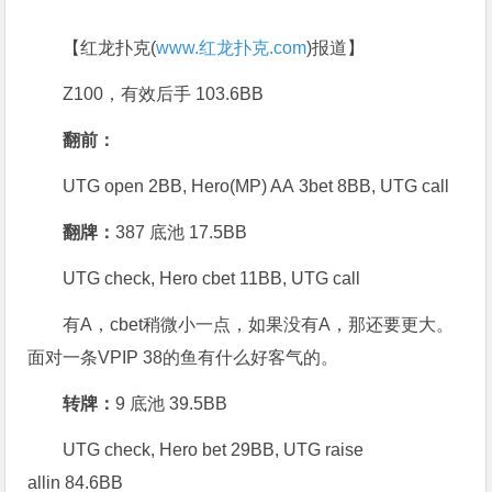
【红龙扑克(
www.红龙扑克.com
)报道】
Z100，有效后手 103.6BB
翻前：
UTG open 2BB, Hero(MP) AA 3bet 8BB, UTG call
翻牌：
387 底池 17.5BB
UTG check, Hero cbet 11BB, UTG call
有A，cbet稍微小一点，如果没有A，那还要更大。
面对一条VPIP 38的鱼有什么好客气的。
转牌：
9 底池 39.5BB
UTG check, Hero bet 29BB, UTG raise
allin 84.6BB