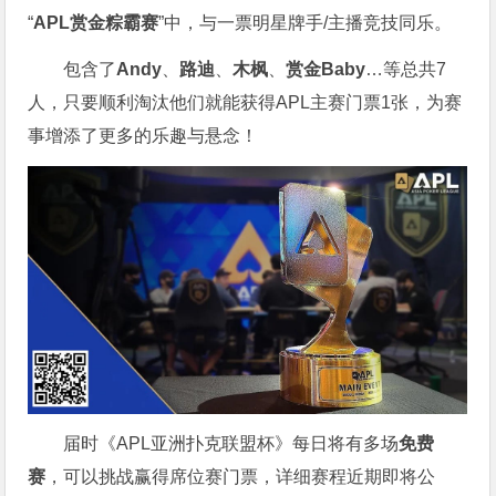
“
APL赏金粽霸赛
”中，与一票明星牌手/主播竞技同乐。
包含了
Andy
、
路迪
、
木枫
、
赏金Baby
…等总共7
人，只要顺利淘汰他们就能获得APL主赛门票1张，为赛
事增添了更多的乐趣与悬念！
届时《APL亚洲扑克联盟杯》每日将有多场
免费
赛
，可以挑战赢得席位赛门票，详细赛程近期即将公