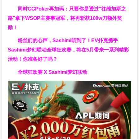
同时GGPoker再加码：只要你是透过“往维加斯之
路”拿下WSOP主赛事冠军，将再斩获
100w刀
额外奖
励！
粉丝们的心声，Sashimi听到了！EV扑克携手
Sashimi梦幻联动全球狂欢赛，将在5月带来一系列精彩
活动！你准备好了吗？
全球狂欢赛 X Sashimi梦幻联动