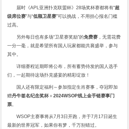
届时《APL亚洲扑克联盟杯》28场奖杯赛都将有“
超
级席位赛
”与“
低额卫星赛
”可以挑战，不用担心报名门槛
过高。
另外每日也有多场“卫星赛奖励”的
免费赛
，无需花费
一分一毫，就是希望所有国人玩家都能共襄盛举，参与
其中。
详细赛程近期即将公布，所有蓄势待发的国人选手
们，一起期待这场扑克盛宴的精彩绽放！
国人还有限定福利～参加指定生肖赛事，夺冠即加
赠
丹牛签名纪念奖杯
＋
2024WSOP线上金手链赛事门
票
。
WSOP主赛事将从7月3日开跑，并于7月17日诞生
最新的世界冠军，如果你有梦，千万别错过。