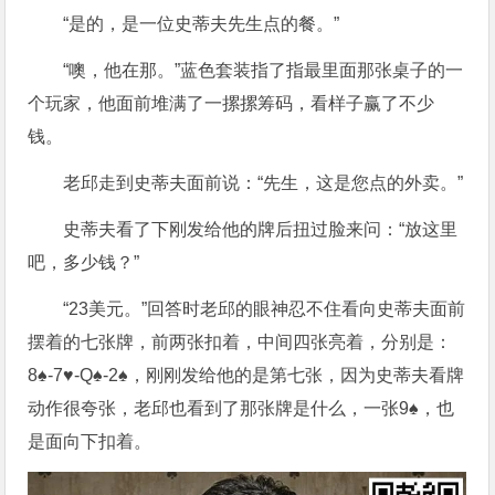
“是的，是一位史蒂夫先生点的餐。”
“噢，他在那。”蓝色套装指了指最里面那张桌子的一
个玩家，他面前堆满了一摞摞筹码，看样子赢了不少
钱。
老邱走到史蒂夫面前说：“先生，这是您点的外卖。”
史蒂夫看了下刚发给他的牌后扭过脸来问：“放这里
吧，多少钱？”
“23美元。”回答时老邱的眼神忍不住看向史蒂夫面前
摆着的七张牌，前两张扣着，中间四张亮着，分别是：
8♠-7♥-Q♠-2♠，刚刚发给他的是第七张，因为史蒂夫看牌
动作很夸张，老邱也看到了那张牌是什么，一张9♠，也
是面向下扣着。