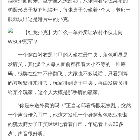
烟味扑面而来。屋子里人头攒动，六张铺着绿色桌布的
椭圆形桌子整齐地摆开，每张桌子旁坐着7个人，老邱一
眼就认出这是港片中的扑克。
一个穿白衬衣黑马甲的人坐在最中央，角色明显是
发牌员，其他6个人每人面前都摆着大小不等的一堆筹
码，纸牌在空中不停翻飞，大家也不多说话，只看到筹
码被频繁推来推去，玩家推到桌子中央，再由发牌员推
给某个玩家，这个人大概是那手牌的赢家。
“你是来送外卖的吗？”正当老邱看得眼花缭乱，突然
一个声音传入耳中，他这才发现一个身穿蓝色职业套装
的犹太裔女子正笑眯眯地看着自己，年纪看上去30多
岁，声音很好听。