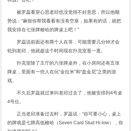
被罗蕊看穿心思老邱也没觉得不好意思，所以他顺
势说：“麻烦你帮我看看有没有空座，如果有的话，就把
我安排在七张牌梭哈的牌桌上吧！”
罗蕊说前面还有两个人在等，可能需要几分钟才会
轮到老邱，他就趁这个时间现在扑克室逛一逛。
扑克室除了主厅的六张牌桌外，在小房间还有五张
牌桌，里面有一些人在玩“金拉米”和“盘金尼”之类的游
戏。
不久后罗蕊就过来叫老邱过去了，他被安排到4号桌
4号位。
正当老邱准备过去时，罗蕊说：“你可要小心，桌上
的牌戏是七牌高低梭哈（Seven Card Stud Hi-low），你