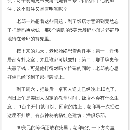
么，对手明知史蒂夫猜到她有三条，仍然跟了他的加
注，这个跟注又是否明智呢？
老邱一路想着这些问题，到了饭店才意识到竟然忘
了把筹码换成钱，那8个圆圆的5美元筹码小薄片还静静
地待在老邱的裤兜里。
接下来的几天，老邱始终想着两件事：第一，丹佛
居然有扑克室，并且谁都可以去打；第二，那手牌史蒂
夫赢了钱，可是他打得对吗？忙碌的同时，老邱的心思
好像已经飞到了那些牌桌上。
到了周六，把最后一桌客人送走已经晚上10点了。
周日上午是美国人固定的教堂时间，饭店不会有什么生
意，11点半开门就可以。回家的路上，老邱再一次经过
这座不挂牌、有点神秘的橘红色建筑：潘俱乐部。
40美元的筹码还放在兜里，老邱轻打一下方向盘，