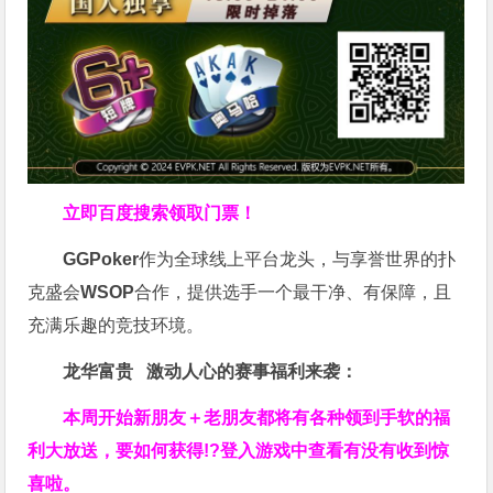
立即百度搜索领取门票！
GGPoker
作为全球线上平台龙头，与享誉世界的扑
克盛会
WSOP
合作，提供选手一个最干净、有保障，且
充满乐趣的竞技环境。
龙华富贵 激动人心的赛事福利来袭：
本周开始新朋友＋老朋友都将有各种领到手软的福
利大放送，要如何获得!?登入游戏中查看有没有收到惊
喜啦。