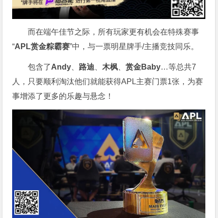
而在端午佳节之际，所有玩家更有机会在特殊赛事
“
APL赏金粽霸赛
”中，与一票明星牌手/主播竞技同乐。
包含了
Andy
、
路迪
、
木枫
、
赏金Baby
…等总共7
人，只要顺利淘汰他们就能获得APL主赛门票1张，为赛
事增添了更多的乐趣与悬念！