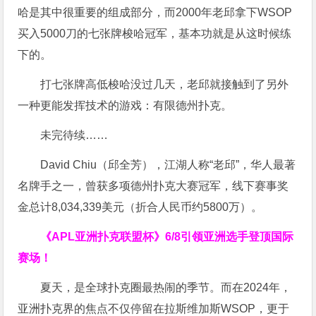
哈是其中很重要的组成部分，而2000年老邱拿下WSOP
买入5000刀的七张牌梭哈冠军，基本功就是从这时候练
下的。
打七张牌高低梭哈没过几天，老邱就接触到了另外
一种更能发挥技术的游戏：有限德州扑克。
未完待续……
David Chiu（邱全芳），江湖人称“老邱”，华人最著
名牌手之一，曾获多项德州扑克大赛冠军，线下赛事奖
金总计8,034,339美元（折合人民币约5800万）。
《APL亚洲扑克联盟杯》
6/8引领亚洲选手登顶国际
赛场！
夏天，是全球扑克圈最热闹的季节。而在2024年，
亚洲扑克界的焦点不仅停留在拉斯维加斯WSOP，更于