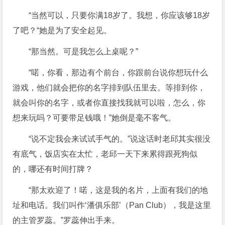
“当然可以，只要你满18岁了。我想，你应该够18岁
了吧？“她是为了安全起见。
“那当然。可是我怎么上桌呢？”
“喏，你看，那边有个前台，你跟前台说你想玩什么
游戏，他们就会把你的名字排到队伍里去。等排到你，
就会叫你的名字，或者你直接找我就可以啦，怎么，你
想来玩吗？可要带足钱哦！”她倒是毫不客气。
“说不定我会来试试手气的。”说这话时老邱其实很没
有底气，饭店实在太忙，老邱一天下来累得跟死狗似
的，哪还有时间打牌？
“那太欢迎了！喏，这是我的名片，上面有我们的地
址和电话。我们叫作‘潘俱乐部’（Pan Club），我是这里
的主管罗蕊。”罗蕊伸出手来。