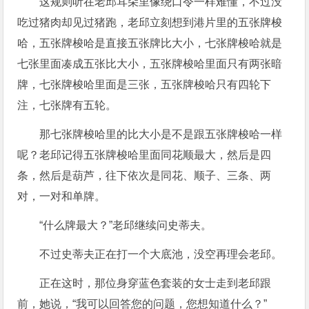
这规则听在老邱耳朵里像绕口令一样难懂，不过没
吃过猪肉却见过猪跑，老邱立刻想到港片里的五张牌梭
哈，五张牌梭哈是直接五张牌比大小，七张牌梭哈就是
七张里面凑成五张比大小，五张牌梭哈里面只有两张暗
牌，七张牌梭哈里面是三张，五张牌梭哈只有四轮下
注，七张牌有五轮。
那七张牌梭哈里的比大小是不是跟五张牌梭哈一样
呢？老邱记得五张牌梭哈里面同花顺最大，然后是四
条，然后是葫芦，往下依次是同花、顺子、三条、两
对，一对和单牌。
“什么牌最大？”老邱继续问史蒂夫。
不过史蒂夫正在打一个大底池，没空再理会老邱。
正在这时，那位身穿蓝色套装的女士走到老邱跟
前，她说，“我可以回答您的问题，您想知道什么？”