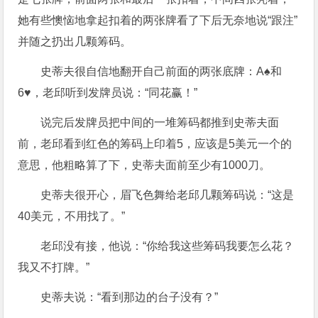
她有些懊恼地拿起扣着的两张牌看了下后无奈地说“跟注”
并随之扔出几颗筹码。
史蒂夫很自信地翻开自己前面的两张底牌：A♠和
6♥，老邱听到发牌员说：“同花赢！”
说完后发牌员把中间的一堆筹码都推到史蒂夫面
前，老邱看到红色的筹码上印着5，应该是5美元一个的
意思，他粗略算了下，史蒂夫面前至少有1000刀。
史蒂夫很开心，眉飞色舞给老邱几颗筹码说：“这是
40美元，不用找了。”
老邱没有接，他说：“你给我这些筹码我要怎么花？
我又不打牌。”
史蒂夫说：“看到那边的台子没有？”