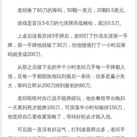
老邱换了60刀的筹码，50颗一美元，20颗0.5美元。
游戏是盲注3-6刀的七张牌高低梭哈，底注0.5刀。
上桌后连着弃掉3手牌后，老邱打了扑克生涯第一手
牌，第一手牌他就输了30刀，但他慢慢打了一小时后筹
码就变成200刀。
从那之后接下去的半个小时老邱几乎每一手牌都入
池，且每一手都固执地玩到最后一条街，但多是赢小失
大，筹码立即从200刀掉到最初的60刀。
老邱暗暗对自己说不能再瞎玩，他在餐馆早出晚归
一天累到死才能挣100刀，可浪荡半小时却输掉150刀，
他觉得自己要收紧策略了，等待好机会才能入池。
可后面一直没有好运气，打到凌晨两点多，老邱手