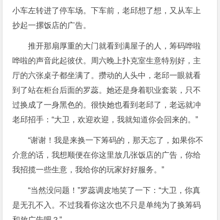
小车左转进了停车场。下车前，老邱想了想，又从车上
抄起一摞饭店的广告。
推开那扇厚重的大门就看到满屋子的人，筹码哗啦
哗啦的声音此起彼伏。周六晚上扑克室生意特别好，主
厅的六张桌子都坐满了。攒动的人头中，老邱一眼就看
到了站在柜台后面的罗蕊。她还是身着职业套装，只不
过换成了一身黑色的。很快她也看到老邱了，老远就冲
老邱招手：“大卫，欢迎欢迎，我就知道你会回来的。”
“谢谢！我是来换一下筹码的，那天忘了，如果你不
介意的话，我想顺便在你这里放几张饭店的广告，你给
我招揽一些生意，我给你的玩家好好服务。”
“当然没问题！”罗蕊调皮地笑了一下：“大卫，你真
是无孔不入。不过我看你这次也不只是单纯为了换筹码
和放广告吧？”