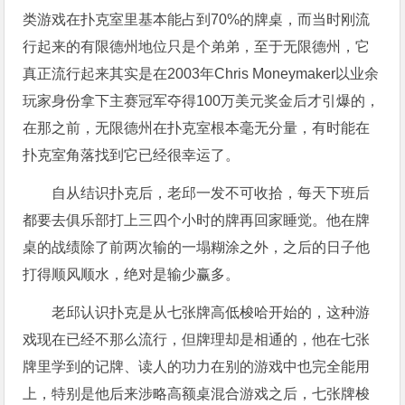
类游戏在扑克室里基本能占到70%的牌桌，而当时刚流
行起来的有限德州地位只是个弟弟，至于无限德州，它
真正流行起来其实是在2003年Chris Moneymaker以业余
玩家身份拿下主赛冠军夺得100万美元奖金后才引爆的，
在那之前，无限德州在扑克室根本毫无分量，有时能在
扑克室角落找到它已经很幸运了。
自从结识扑克后，老邱一发不可收拾，每天下班后
都要去俱乐部打上三四个小时的牌再回家睡觉。他在牌
桌的战绩除了前两次输的一塌糊涂之外，之后的日子他
打得顺风顺水，绝对是输少赢多。
老邱认识扑克是从七张牌高低梭哈开始的，这种游
戏现在已经不那么流行，但牌理却是相通的，他在七张
牌里学到的记牌、读人的功力在别的游戏中也完全能用
上，特别是他后来涉略高额桌混合游戏之后，七张牌梭