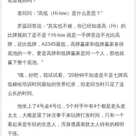
知道规则吗？”
老邱问：“高低（Hi-low）是什么意思？”
罗蕊回答说：“其实也不难，你已经知道高（Hi）的
比牌规则了是不是？Hi-low 就是一手牌里边不光比高
牌，还比低牌，A2345最低，高牌赢家和低牌赢家各得
底池的一半。要是高牌和低牌赢家是同一个人，那他就
赢下整个底池。”
“哦，好吧，我试试看。”20秒钟不知道是不是七牌高
低梭哈培训时间最短的世界纪录，但老邱当时只花了这
么长的时间。
他坐上了4号桌4号位，5个对手中有4个都是老头老
太太，大概是退了休没事干来玩牌打发时间，只有一个
看起来是年轻的生意人，浑身透露着犹太人特有的精明
干练。