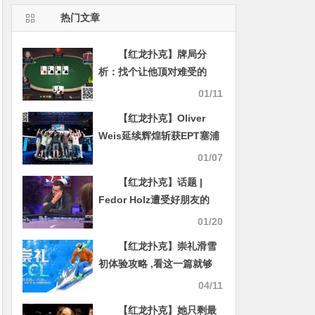
热门文章
【红龙扑克】牌局分
析：找个让他顶对难受的
size
01/11
【红龙扑克】Oliver
Weis延续辉煌斩获EPT塞浦
路斯站主赛冠军 丹牛斩获
01/07
PokerGO巡回赛$1,000美元
【红龙扑克】话题 |
PLO冠军
Fedor Holz遭受好朋友的
“背刺”，遗憾输掉单挑
01/20
【红龙扑克】崇礼滑雪
初体验攻略 ,看这一篇就够
了！
04/11
【红龙扑克】她只剩最