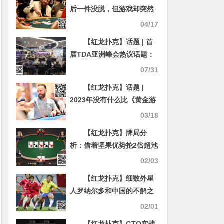
后一件没脱，但游戏却突然
画风诡异…
04/17
【红龙扑克】话题 | 首
届TDA亚洲峰会热议话题：
干扰行为、行动计时器及其
07/31
他规则争议
【红龙扑克】话题 |
2023年没有什么比《黄金游
戏》取得的巨大成功更令人
03/18
惊讶的了
【红龙扑克】牌局分
析：借着坚果优势抡2倍超池
02/03
【红龙扑克】细数外星
人罗纳尔多和中国的不解之
缘！携手QQPK战队献上新
02/01
春祝福！祝您蛇年大吉，万