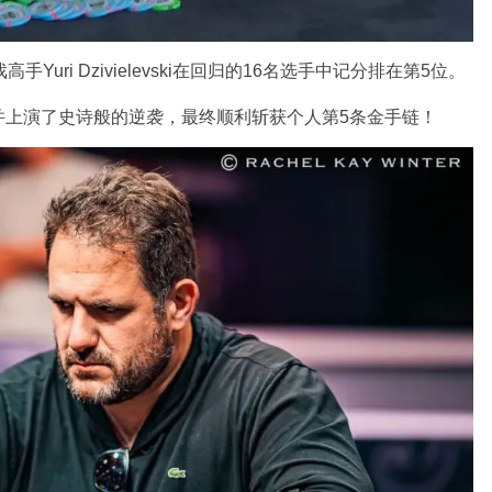
uri Dzivielevski在回归的16名选手中记分排在第5位。
并上演了史诗般的逆袭，最终顺利斩获个人第5条金手链！