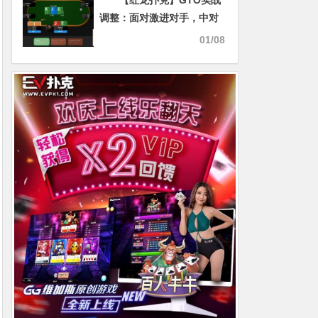
【红龙扑克】GTO实战
事顺遂！
调整：面对激进对手，中对
是否应该转为加注？
01/08