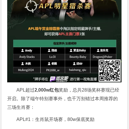
APL超过
2,000w红包
奖励，总共28场奖杯赛现已经
开启。除了端午特别赛事外，也千万别错过本周推荐的
三场生肖赛：
APL#1：生肖鼠开场赛，80w保底奖励