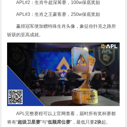
APL#2：生肖牛超深筹赛，100w保底奖励
APL#3：生肖之王豪客赛，250w保底奖励
赢得冠军便加赠特殊生肖头像，象征你扑克之路所
斩获的至高成就。
APL完整赛程可以上官网查看，届时所有奖杯赛都
将有“
超级卫星赛
”与“
低额席位赛
”，最低只要
2块
起。