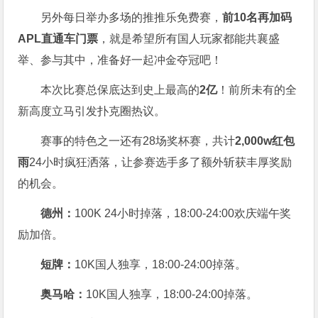
另外每日举办多场的推推乐免费赛，
前10名再加码
APL直通车门票
，就是希望所有国人玩家都能共襄盛
举、参与其中，准备好一起冲金夺冠吧！
本次比赛总保底达到史上最高的
2亿
！前所未有的全
新高度立马引发扑克圈热议。
赛事的特色之一还有28场奖杯赛，共计
2,000w红包
雨
24小时疯狂洒落，让参赛选手多了额外斩获丰厚奖励
的机会。
德州：
100K 24小时掉落，
18:00-24:00欢庆端午奖
励加倍。
短牌：
10K国人独享，18:00-24:00掉落。
奥马哈
：
10K国人独享，18:00-24:00掉落。