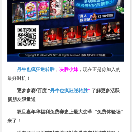
丹牛也疯狂逆转胜
，
决胜小妹
，现在正是你加入的
最好时机！
逐梦参赛!百度 “
丹牛也疯狂逆转胜
”
了解更多
活跃
新朋友限量送
双旦嘉年华福利
免费赛史上最大变革
”免费体验场”
来了！