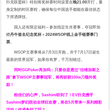
扑克联盟杯》特别将奖杯赛时间设置在
晚21:00
开打，量
身定制的时区赛程，确保每位中国选手都能在最佳状态
下挥洒牌技。
国人还有限定福利～参加指定生肖赛事，夺冠即加
赠
丹牛签名纪念奖杯
＋
2024WSOP线上金手链赛事门
票
。
WSOP主赛事将从7月3日开跑，并于7月17日诞生
最新的世界冠军，如果你有梦，千万别错过。
同时GGPoker再加码：只要你是透过“往维加斯之
路”拿下WSOP主赛事冠军，将再斩获
100w刀
额外奖
励！
粉丝们的心声，Sashimi听到了！EV扑克携手
Sashimi梦幻联动全球狂欢赛，将在5月带来一系列精彩
活动！你准备好了吗？