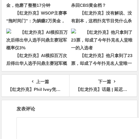
【红龙扑克】WSOP主赛事
【红龙扑克】没有解说、没
“拖时间门”：为躺赚2万美金，
有剧本，这档扑克节目凭什么杀
他磨了整整17分钟
回CBS黄金档？
【红龙扑克】AI模拟百万次
【红龙扑克】他只拿到了23
后得出华人选手问鼎主赛冠军概
票，却成了今年扑克名人堂唯一
率仅3%
的入选者
上一篇
下一篇
【红龙扑克】Phil Ivey凭什么被认为是“史上最伟大牌手”
【红龙扑克】话题 | 延迟注册对EV的提升有多大？
文
发表评论
章
导
航