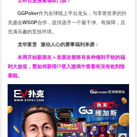
立即百度搜索领取门票！
GGPoker
作为全球线上平台龙头，与享誉世界的扑
克盛会
WSOP
合作，提供选手一个最干净、有保障，且
充满乐趣的竞技环境。
龙华富贵 激动人心的赛事福利来袭：
本周开始新朋友＋老朋友都将有各种领到手软的福
利大放送，要如何获得!?登入游戏中查看有没有收到惊
喜啦。