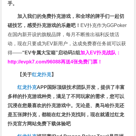
手。
加入我们的免费扑克游戏，和全球的牌手们一起切
磋技艺，感受扑克游戏的乐趣吧！
EV扑克作为GGPoker
在国内新开设的旗舰品牌，每月不断推出福利反馈活
动，现在只要成为EV新用户，达成免费赛任务就可以获
得——
“EV专属大宝箱”启动码1组
加入EV扑克战队：
http://evpk7.com/96088
再送4张免费门票！
【关于
红龙扑克
】
红龙扑克
APP国际顶级技术团队开发，提供了丰富
多样的扑克游戏种类，满足了不同玩家的需求，您可以
沉浸在您最喜欢的扑克游戏中。无论是、奥马哈扑克还
是五张牌扑克，都能在红龙扑克找到，现在就通过红龙
扑克官方网站免费下载体验吧