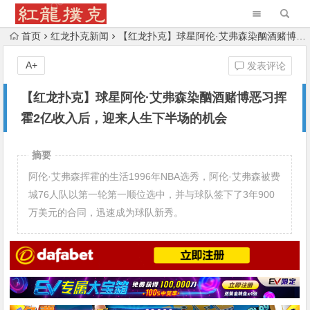
首页
红龙扑克新闻
【红龙扑克】球星阿伦·艾弗森染酗酒赌博恶习挥霍2亿收入后，迎来人生下半场的机会
A+
发表评论
【红龙扑克】球星阿伦·艾弗森染酗酒赌博恶习挥
霍2亿收入后，迎来人生下半场的机会
摘要
阿伦·艾弗森挥霍的生活1996年NBA选秀，阿伦·艾弗森被费
城76人队以第一轮第一顺位选中，并与球队签下了3年900
万美元的合同，迅速成为球队新秀。