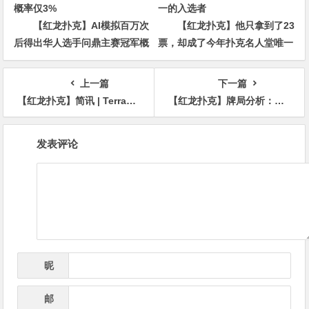
【红龙扑克】AI模拟百万次
【红龙扑克】他只拿到了23
后得出华人选手问鼎主赛冠军概
票，却成了今年扑克名人堂唯一
率仅3%
的入选者
上一篇
下一篇
【红龙扑克】简讯 | Terrance Reid将挑战Doug Polk
【红龙扑克】牌局分析：河牌猜猜乐，能不能call？
文
发表评论
章
导
航
昵
*
称
邮