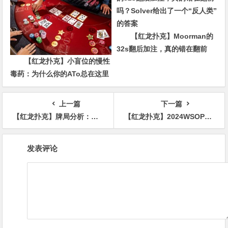
多场混合游戏持续开启助你摘
冠！
【红龙扑克】Moorman的
32s翻后加注，真的错在翻前
【红龙扑克】小盲位的慢性
吗？Solver给出了一个“反人类”
毒药：为什么你的ATo总在这里
的答案
输钱？
上一篇
下一篇
【红龙扑克】牌局分析：翻牌check raise，河牌遭遇难题
【红龙扑克】2024WSOP｜Phillip Hui斩获第4条金手链 陈东成为赛事#41 Day1领跑者
文
发表评论
章
导
航