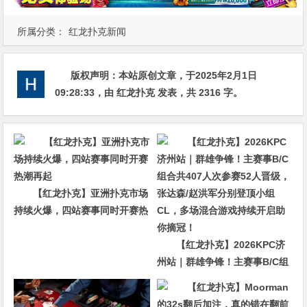
所属分类：
红龙扑克新闻
版权声明：
本站原创文章，于2025年2月1日
09:28:33
，由
红龙扑克
发表，共 2316 字。
【红龙扑克】亚洲扑克市场
持续火爆，四站赛事同时开赛热
潮再起
【红龙扑克】2026KPC济
州站｜群雄争锋！主赛事B/C组
合共407人次参赛52人晋级，张
达森/赵洪军分别登顶小组CL，