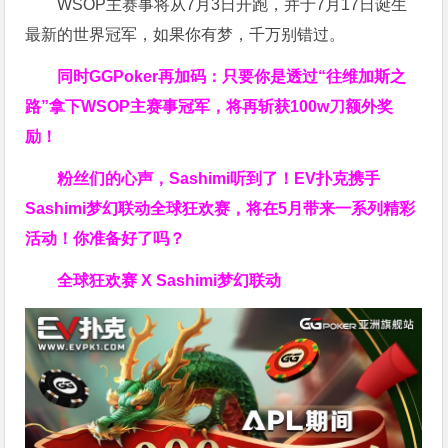
WSOP主赛事将从7月3日开跑，并于7月17日诞生
最新的世界冠军，如果你有梦，千万别错过。
同时GGPoker再加码：只要你是透过“往维加斯之
路”拿下WSOP主赛事冠军，将再斩获
100w刀
额外奖
励！
粉丝们的心声，Sashimi听到了！EV扑克携手
Sashimi梦幻联动全球狂欢赛，将在5月带来一系列精彩
活动！你准备好了吗？
全球狂欢赛 X Sashimi梦幻联动