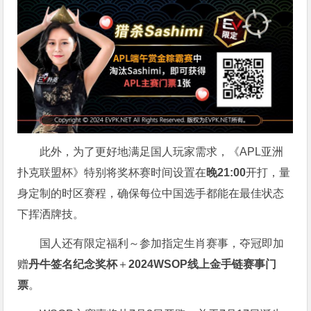
此外，为了更好地满足国人玩家需求，《APL亚洲
扑克联盟杯》特别将奖杯赛时间设置在
晚21:00
开打，量
身定制的时区赛程，确保每位中国选手都能在最佳状态
下挥洒牌技。
国人还有限定福利～参加指定生肖赛事，夺冠即加
赠
丹牛签名纪念奖杯
＋
2024WSOP线上金手链赛事门
票
。