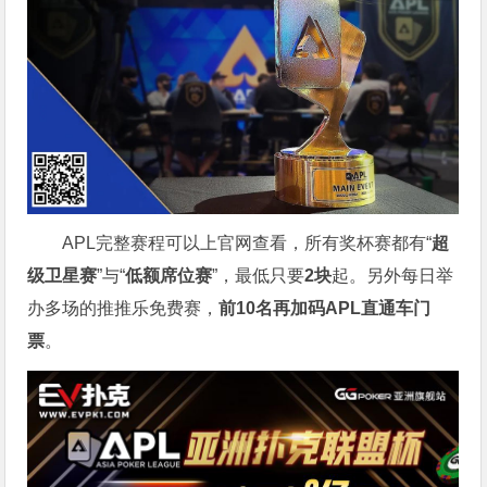
APL完整赛程可以上官网查看，所有奖杯赛都有“
超
级卫星赛
”与“
低额席位赛
”，最低只要
2块
起。另外每日举
办多场的推推乐免费赛，
前10名再加码APL直通车门
票
。