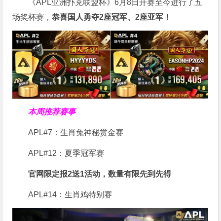
《APL亚洲扑克联盟杯》6月8日开赛至今进行了五
场奖杯赛，
恭喜国人勇夺2座冠军、2座亚军！
本周推荐赛事
APL#7：生肖兔神秘赏金赛
APL#12：夏季冠军赛
官网限定报2送1活动，数量有限先到先得
APL#14：生肖鸡特别赛