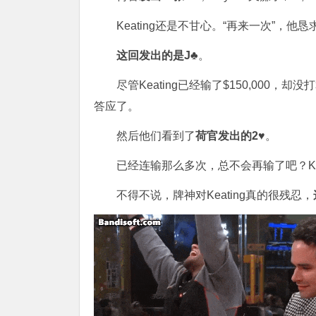
Keating还是不甘心。“再来一次”，他恳
这回发出的是J♣
。
尽管Keating已经输了$150,000，却
答应了。
然后他们看到了
荷官发出的
2♥
。
已经连输那么多次，总不会再输了吧？Kea
不得不说，牌神对Keating真的很残忍，