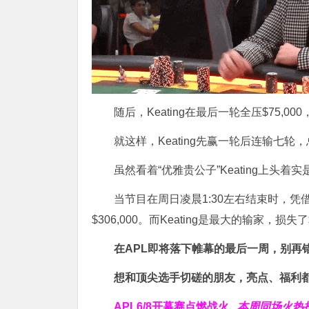
随后，Keating在最后一轮全压$75,
就这样，Keating先赢一轮后连输七轮，总共
虽然看着“优雅贵公子”Keating上头
当节目在周日凌晨1:30左右结束时，凭
$306,000。而Keating是最大的输家，损失了$
在APL即将落下帷幕的最后一周，别再
想和顶尖选手切磋的朋友，亮点、福利都
APL
6/8开幕赛点燃战火
本周同场火热