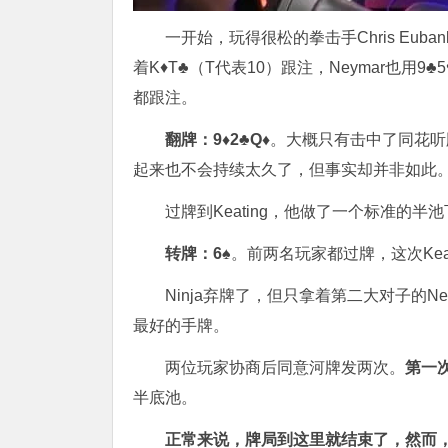
一开始，玩得很松的拳击手Chris Eubank 
着K♦T♣（T代表10）跟注，Neymar也用9♣5♥
都跟注。
翻牌：
9♦
2♣
Q♦
。大概只有击中了同花听牌
起来也不会持续太久了，但事实却并非如此
过牌到Keating，他做了一个标准的半池下注
转牌：6♠
。前两名玩家都过牌，这次Kea
Ninja弃牌了，但只拿着第二大对子的Ne
最好的手牌。
两位玩家协商后同意河牌发两次。
第一次
半底池。
正常来说，牌局到这里就结束了，然而