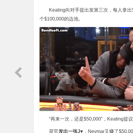
Keating向对手提出发第三次，每人拿出
个$100,000的边池。
“再来一次，还是$50,000”，Keati
荷官
发出一张
J♥
，Neymar又赚了$50,0