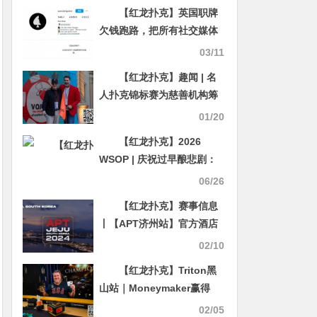
关键点！
【红龙扑克】英国职牌
欠钱跑路，把所有社交媒体
账号都清空
03/11
【红龙扑克】趣闻 | 名
人扑克锦标赛为慈善机构筹
得六位数善款
01/20
【红龙扑克】2026
WSOP | 庆祝过早酿悲剧：
日本选手以为晋级实遭淘汰
06/26
【红龙扑克】赛事信息
丨【APT济州站】官方酒店
介绍及预订通道开通
02/10
【红龙扑克】Triton黑
山站｜Moneymaker赢得
GG超级百万豪客赛冠军！丁
02/05