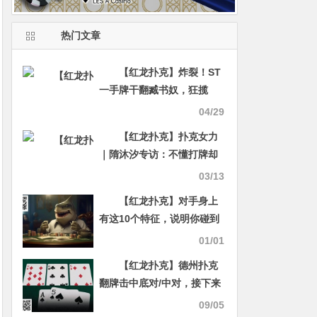
热门文章
【红龙扑克】炸裂！ST
一手牌干翻臧书奴，狂揽
502万刀！Tom Dwan纪录
04/29
被踩碎！
【红龙扑克】扑克女力
｜隋沐汐专访：不懂打牌却
上了直播桌？如今连“赵大
03/13
师”都成“手下败将”！
【红龙扑克】对手身上
有这10个特征，说明你碰到
鲨鱼了！
01/01
【红龙扑克】德州扑克
翻牌击中底对/中对，接下来
怎么办？90%玩家都犯错的
09/05