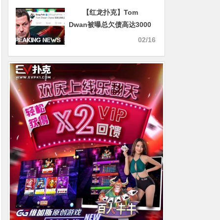
彪斩获第四名
【红龙扑克】Tom
Dwan被曝总欠债高达3000
万美金！真正的大债主是？
02/16