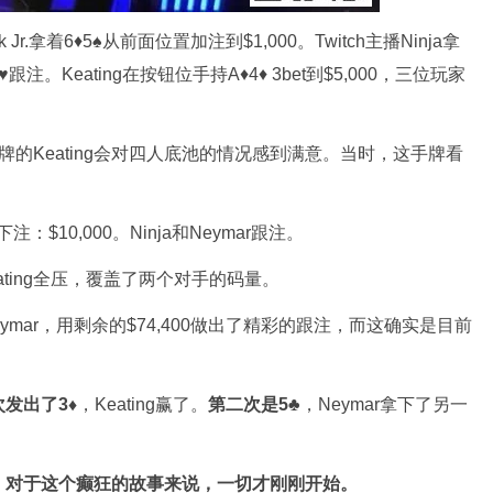
Jr.拿着6♦5♠从前面位置加注到$1,000。Twitch主播Ninja拿
跟注。Keating在按钮位手持A♦4♦ 3bet到$5,000，三位玩家
的Keating会对四人底池的情况感到满意。当时，这手牌看
。
：$10,000。Ninja和Neymar跟注。
ting全压，覆盖了两个对手的码量。
ymar，用剩余的$74,400做出了精彩的跟注，而这确实是目前
发出了3♦
，Keating赢了。
第二次是5♣
，Neymar拿下了另一
，对于这个癫狂的故事来说，一切才刚刚开始。