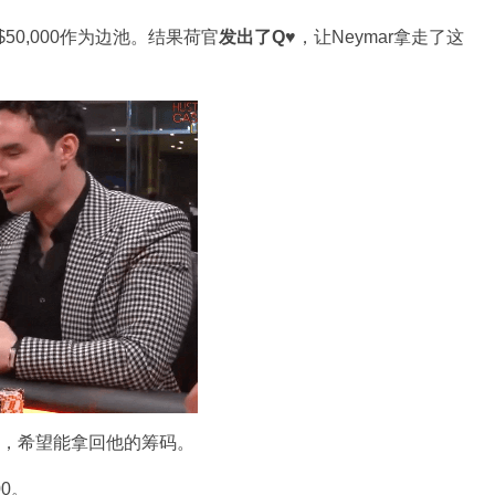
$50,000作为边池。结果荷官
发出了
Q♥
，让Neymar拿走了这
ng提议，希望能拿回他的筹码。
00。