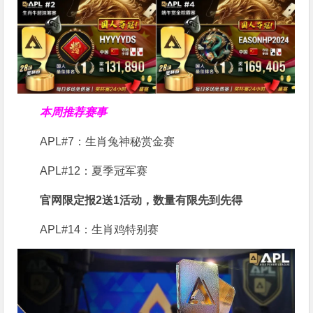
本周推荐赛事
APL#7：生肖兔神秘赏金赛
APL#12：夏季冠军赛
官网限定报2送1活动，数量有限先到先得
APL#14：生肖鸡特别赛