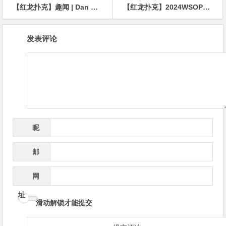
【红龙扑克】趣闻 | Dan Bilzerian：我很期待和内马尔打两把
【红龙扑克】2024WSOP｜Isaac Haxton获10w豪客赛第8名 Ren Lin深码晋级Razz冠军赛Day2
文
发表评论
章
导
航
昵
*
称
邮
*
箱
网
址
滑动解锁才能提交