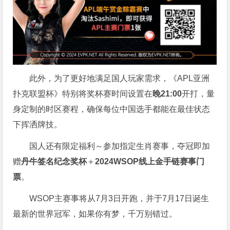
此外，为了更好地满足国人玩家需求，《APL亚洲
扑克联盟杯》特别将奖杯赛时间设置在
晚21:00
开打，量
身定制的时区赛程，确保每位中国选手都能在最佳状态
下挥洒牌技。
国人还有限定福利～参加指定生肖赛事，夺冠即加
赠
丹牛签名纪念奖杯
＋
2024WSOP线上金手链赛事门
票
。
WSOP主赛事将从7月3日开跑，并于7月17日诞生
最新的世界冠军，如果你有梦，千万别错过。