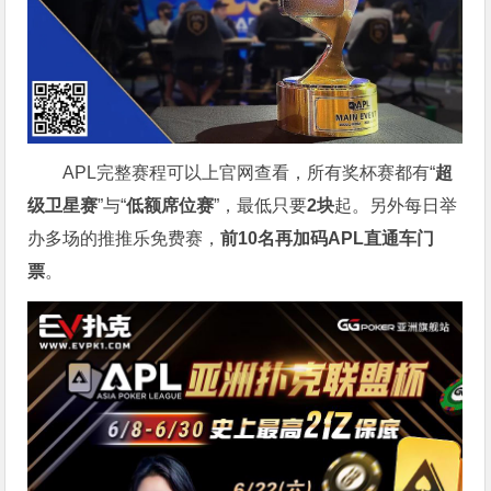
APL完整赛程可以上官网查看，所有奖杯赛都有“
超
级卫星赛
”与“
低额席位赛
”，最低只要
2块
起。另外每日举
办多场的推推乐免费赛，
前10名再加码APL直通车门
票
。