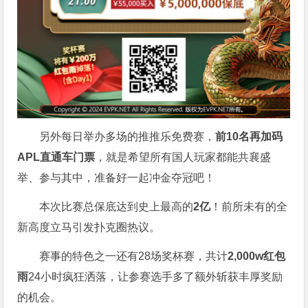
另外每日举办多场的推推乐免费赛，
前10名再加码
APL直通车门票
，就是希望所有国人玩家都能共襄盛
举、参与其中，准备好一起冲金夺冠吧！
本次比赛总保底达到史上最高的
2亿
！前所未有的全
新高度立马引发扑克圈热议。
赛事的特色之一还有28场奖杯赛，共计
2,000w红包
雨
24小时疯狂洒落，让参赛选手多了额外斩获丰厚奖励
的机会。