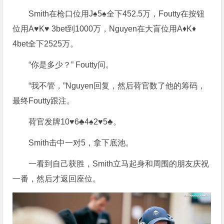
Smith在枪口位用J♠5♠全下452.5万，Foutty在按钮
位用A♥K♥ 3bet到1000万，Nguyen在大盲位用A♦K♦
4bet全下2525万。
“你是多少？” Foutty问。
“我不管，”Nguyen回复，然后荷官数了他的筹码，
最终Foutty跟注。
荷官发牌10♥6♣4♠2♥5♣。
Smith击中一对5，拿下底池。
一看到自己获胜，Smith立马起身和周围的朋友庆祝
一番，然后才返回座位。