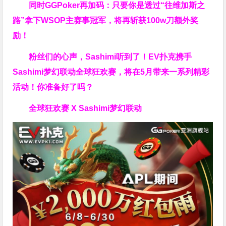
同时GGPoker再加码：只要你是透过“往维加斯之
路”拿下WSOP主赛事冠军，将再斩获
100w刀
额外奖
励！
粉丝们的心声，Sashimi听到了！EV扑克携手
Sashimi梦幻联动全球狂欢赛，将在5月带来一系列精彩
活动！你准备好了吗？
全球狂欢赛 X Sashimi梦幻联动