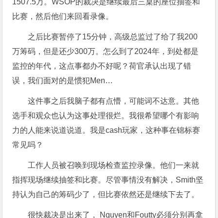
1507.5万。WSOP的裁决是继续最后三桌的座位抽签和
比赛，然后他们来回看录像。
之后比赛暂停了15分钟，高级总监过了给了我200
万筹码，但是还少300万。怎么到了2024年，到处都是
监控的年代，这点事都办不好呢？荷官承认出现了错
误，我们面对的是惯犯Men…
这件事之后我脑子都有点懵，可能词不达意。其他
选手和观众也认为这事处理很烂。我很希望哪个有影响
力的人能来说道说道。我是cash玩家，这种事在锦标赛
常见吗？
工作人员被召唤到现场检查监控录像。他们一来就
指挥现场继续抽签和比赛。尽管事情没有解决，Smith坚
持认为自己的筹码少了，但比赛依然还是继续下去了。
很快裁决是出来了， Nguyen和Foutty必须分别再拿