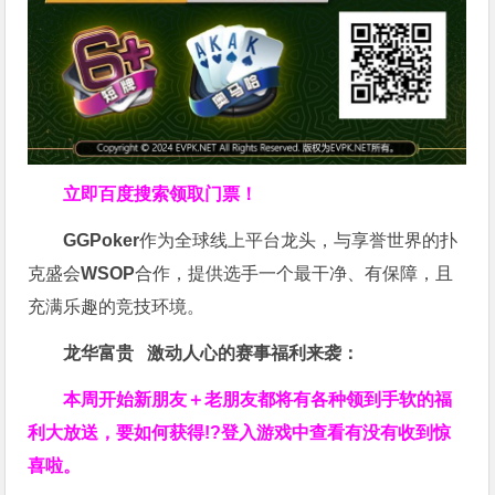
立即百度搜索领取门票！
GGPoker
作为全球线上平台龙头，与享誉世界的扑
克盛会
WSOP
合作，提供选手一个最干净、有保障，且
充满乐趣的竞技环境。
龙华富贵 激动人心的赛事福利来袭：
本周开始新朋友＋老朋友都将有各种领到手软的福
利大放送，要如何获得!?登入游戏中查看有没有收到惊
喜啦。