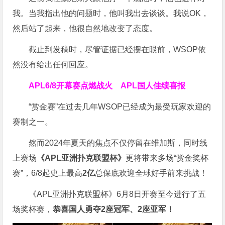
我。当我指出他的问题时，他叫我出去谈谈。我说OK，
然后站了起来，他很自然地改变了态度。
截止到发稿时，尽管证据已经摆在眼前，WSOP依
然没有给出任何回应。
APL
6/8开幕赛点燃战火 APL国人佳绩喜报
“赏金赛”在过去几年WSOP已经成为最受玩家欢迎的
赛制之一。
然而2024年夏天的焦点不仅停留在维加斯，同时线
上赛场
《APL亚洲扑克联盟杯》
更将带来多场“赏金奖杯
赛”，6/8起史上最高
2亿
总保底欢迎全球好手前来挑战！
《APL亚洲扑克联盟杯》6月8日开赛至今进行了五
场奖杯赛，
恭喜国人勇夺2座冠军、2座亚军！