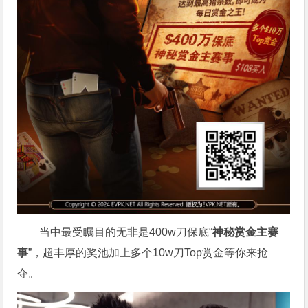
当中最受瞩目的无非是400w刀保底“
神秘赏金主赛
事
”，超丰厚的奖池加上多个10w刀Top赏金等你来抢
夺。