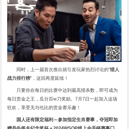
同时，上一届首次推出就引发玩家热烈讨论的“
猎人
战力排行榜
”，这回再度延续！
只要你在每日的比赛中达到最高猎杀数，即可成为
每日赏金之王，瓜分百w刀奖励。7月7日一起加入这场
狂欢，享受无与伦比的赏金赛乐趣！
国人还有限定福利～参加指定生肖赛事，夺冠即加
赠
丹牛签名纪念奖杯
＋
2024WSOP线上金手链赛事门