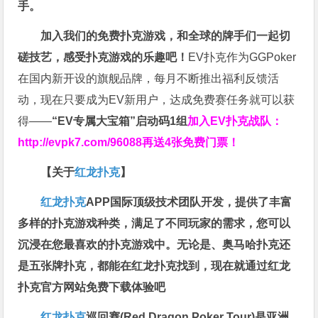
手。
加入我们的免费扑克游戏，和全球的牌手们一起切
磋技艺，感受扑克游戏的乐趣吧！
EV扑克作为GGPoker
在国内新开设的旗舰品牌，每月不断推出福利反馈活
动，现在只要成为EV新用户，达成免费赛任务就可以获
得——
“EV专属大宝箱”启动码1组
加入EV扑克战队：
http://evpk7.com/96088
再送4张免费门票！
【关于
红龙扑克
】
红龙扑克
APP国际顶级技术团队开发，提供了丰富
多样的扑克游戏种类，满足了不同玩家的需求，您可以
沉浸在您最喜欢的扑克游戏中。无论是、奥马哈扑克还
是五张牌扑克，都能在红龙扑克找到，现在就通过红龙
扑克官方网站免费下载体验吧
红龙扑克
巡回赛​(Red Dragon Poker Tour)是亚洲