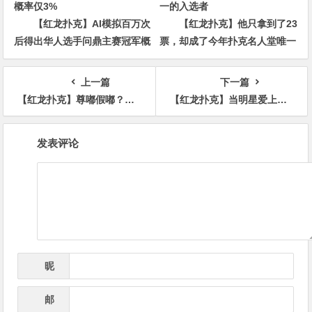
【红龙扑克】AI模拟百万次
【红龙扑克】他只拿到了23
后得出华人选手问鼎主赛冠军概
票，却成了今年扑克名人堂唯一
率仅3%
的入选者
上一篇
下一篇
【红龙扑克】尊嘟假嘟？WSOP主赛事冠军的致富秘诀：“保持耐心，然后多买比特币”
【红龙扑克】当明星爱上高风险的游戏，亏损就是常有的事，这5位亏得最多
文
发表评论
章
导
航
昵
*
称
邮