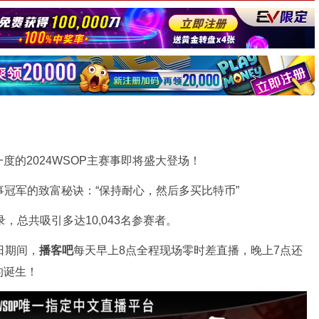
的2024WSOP主赛事即将盛大登场！
，总共吸引多达10,043名参赛者。
日期间，
播客吧
每天早上8点全程现场零时差直播，晚上7点还
的诞生！