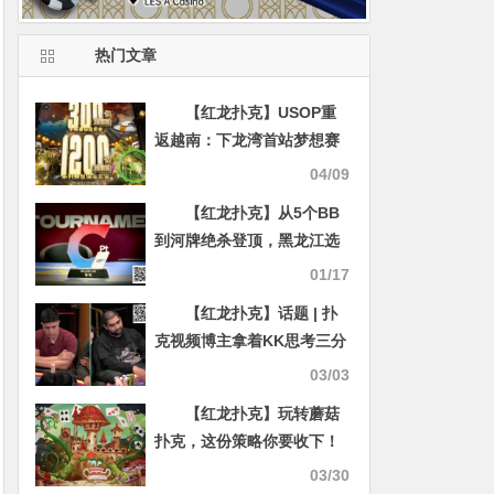
热门文章
【红龙扑克】USOP重
返越南：下龙湾首站梦想赛
事，5月燃情开战
04/09
【红龙扑克】从5个BB
到河牌绝杀登顶，黑龙江选
手杨京达逆转摘冠，首届
01/17
CPT紫荆山海杯圆满收官！
【红龙扑克】话题 | 扑
克视频博主拿着KK思考三分
钟才跟注，遭到Nik Airball
03/03
的大力抨击
【红龙扑克】玩转蘑菇
扑克，这份策略你要收下！
03/30