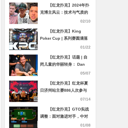
【红龙扑克】2024年扑
克博主风云：技术与气质的
终极对决
02/10
【红龙扑克】King
Poker Cup | 系列赛圆满落
幕！余磊夺得收官赛事终极
01/22
加冕超豪赛冠军
【红龙扑克】话题 | 自
闭儿童的华丽转身： Dan
“Jungleman” Cates的非凡
05/07
故事
【红龙扑克】红龙杯夏
日济州站主赛886人次参与
打造火热盛会！236人晋级
07/14
第2轮争夺139人奖励圈！红
【红龙扑克】GTO实战
龙战队张晨旭登顶女王宝
调整：面对激进对手，中对
座！
是否应该转为加注？
01/08