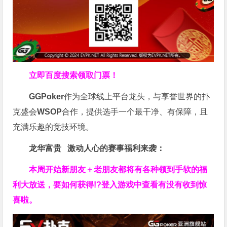
立即百度搜索领取门票！
GGPoker
作为全球线上平台龙头，与享誉世界的扑
克盛会
WSOP
合作，提供选手一个最干净、有保障，且
充满乐趣的竞技环境。
龙华富贵 激动人心的赛事福利来袭：
本周开始新朋友＋老朋友都将有各种领到手软的福
利大放送，要如何获得!?登入游戏中查看有没有收到惊
喜啦。