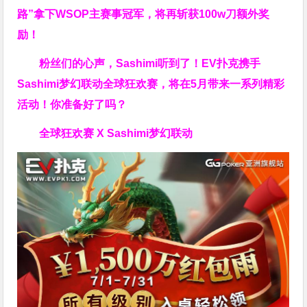
路”拿下WSOP主赛事冠军，将再斩获
100w刀
额外奖
励！
粉丝们的心声，Sashimi听到了！EV扑克携手
Sashimi梦幻联动全球狂欢赛，将在5月带来一系列精彩
活动！你准备好了吗？
全球狂欢赛 X Sashimi梦幻联动