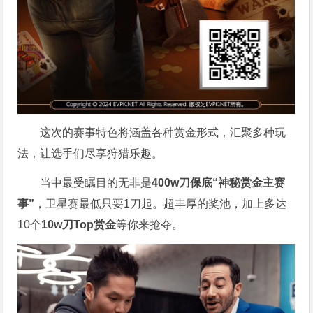
这次的赛事特色将涵盖各种赏金形式，汇聚多种玩
法，让选手们尽享狩猎乐趣。
当中最受瞩目的无非是
400w刀保底“神秘赏金主赛
事”
，卫星赛最低只要1刀起。超丰厚的奖池，加上多达
10个
10w刀Top赏金
等你来抢夺。