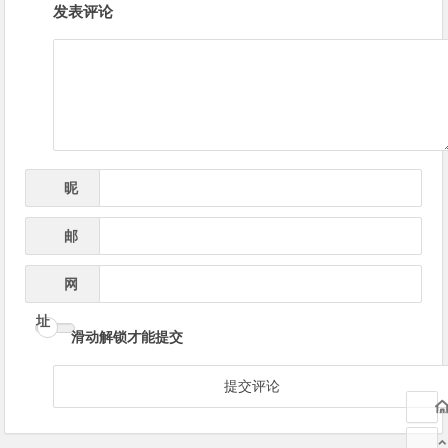
发表评论
章
导
航
昵
*
称
邮
*
箱
网
址
滑动解锁才能提交