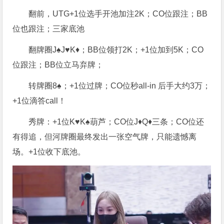
翻前，UTG+1位选手开池加注2K；CO位跟注；BB
位也跟注；三家底池
翻牌圈J♠J♥K♦；BB位领打2K；+1位加到5K；CO
位跟注；BB位立马弃牌；
转牌圈8♠；+1位过牌；CO位秒all-in 后手大约3万；
+1位滴答call！
秀牌：+1位K♥K♠葫芦；CO位J♦Q♦三条；CO位还
有得追，但河牌圈最终发出一张空气牌，只能遗憾离
场。+1位收下底池。