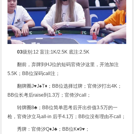
03
级别:12 盲注:1K/2.5K 底注:2.5K
翻前，弃牌到HJ位的短码官倚汐这里，开池加注
5.5K；BB位深码call注；
翻牌圈J♥J♠T♦；BB位选择过牌；官倚汐打出4K；
BB位长考后raise到1.3万；官倚汐call；
转牌圈8♣；BB位简单思考后开出价值3.5万的一
枪，官倚汐立马all-in 后手4.1万；BB位没有理由不call；
秀牌：官倚汐Q♦J♣；BB位K♦9♥；