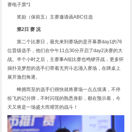
赛电子票*1
奖励（保前五）主赛邀请函ABC任选
第2日
赛 况
第二个比赛日，最先来到赛场的是开幕赛day1的76
位晋级选手，他们在中午11点30分开启了day2决赛的大
战。半个小时之后，主赛事A组比赛也鸣锣开战，更多怀
揣扑克梦想的选手们带着无穷斗志涌入赛场，在牌桌上
展开激烈角逐。
蜂拥而至的选手们很快就将赛场一点点填满，不停
纷飞的记分牌，不时闪现的熟悉身影，都在预示着，今
天又将是一场盛大而艰苦的战斗！