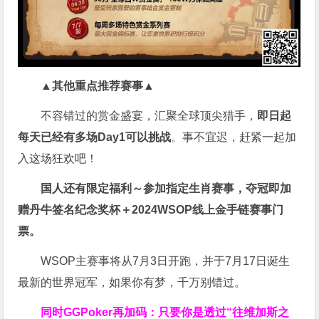
▲其他重点推荐赛事▲
不容错过的赏金盛宴，汇聚全球顶尖猎手，
即日起
每天已经有多场Day1可以挑战
。事不宜迟，赶紧一起加
入这场狂欢吧！
国人还有限定福利～参加指定生肖赛事，夺冠即加
赠
丹牛签名纪念奖杯
＋
2024WSOP线上金手链赛事门
票
。
WSOP主赛事将从7月3日开跑，并于7月17日诞生
最新的世界冠军，如果你有梦，千万别错过。
同时GGPoker再加码：只要你是透过“往维加斯之