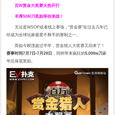
百W赏金大奖赛火热开打
丰厚
50M刀奖励
等你来战！
无论是WSOP或者线上赛场，“赏金赛”在过去几年已
经成为全球玩家最爱不释手的赛制之一。
而如今暌违超过半年，赏金猎人大奖赛又回来了！
赛事时间7月7日-7月29日
，同样带来疯狂的
5,000w刀
豪
华总保底奖励。