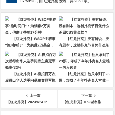
07:53:26
，由
红龙扑克
发表，共 2650 字。
【红龙扑克】WSOP主赛事
【红龙扑克】没有解说、没
“拖时间门”：为躺赚2万美金，
有剧本，这档扑克节目凭什么杀
他磨了整整17分钟
回CBS黄金档？
【红龙扑克】AI模拟百万次
【红龙扑克】他只拿到了23
后得出华人选手问鼎主赛冠军概
票，却成了今年扑克名人堂唯一
率仅3%
的入选者
上一篇
下一篇
【红龙扑克】2024WSOP | 主赛D组近5000人参赛，Anson Tsang、Yin Yuzhou、朱跃奇、Ren Lin等国人晋级
【红龙扑克】IPG城市推广赛合肥站 | 主赛持续火热，B组326人参赛79人晋级，楼超笛35.6万领跑
文