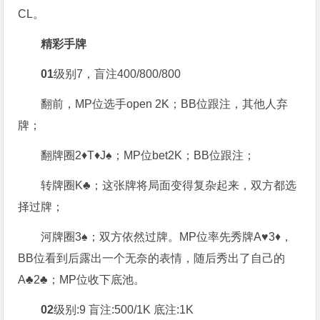
CL。
精彩手牌
01
级别7，盲注400/800/800
翻前，MP位选手open 2K；BB位跟注，其他人弃
牌；
翻牌圈2♦T♦J♠；MP位bet2K；BB位跟注；
转牌圈K♣；这张牌将局面变得复杂起来，双方都选
择过牌；
河牌圈3♠；双方依然过牌。MP位率先秀牌A♥3♦，
BB位看到后露出一个无奈的表情，随后秀出了自己的
A♣2♣；MP位收下底池。
02
级别:9 盲注:500/1K 底注:1K