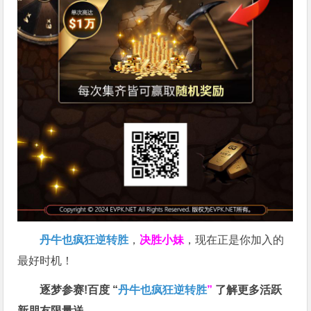
丹牛也疯狂逆转胜
，
决胜小妹
，现在正是你加入的
最好时机！
逐梦参赛!百度 “
丹牛也疯狂逆转胜
”
了解更多
活跃
新朋友限量送