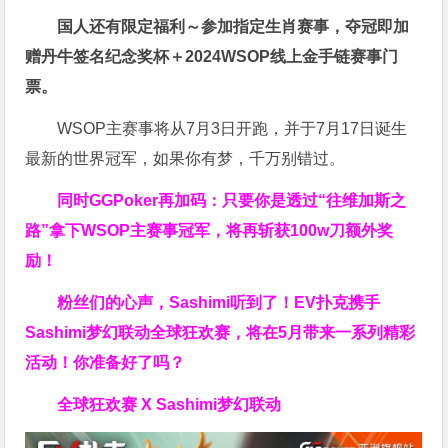
国人还有限定福利～参加指定生肖赛事，夺冠即加
赠
丹牛签名纪念奖杯
＋
2024WSOP线上金手链赛事门
票
。
WSOP主赛事将从7月3日开跑，并于7月17日诞生
最新的世界冠军，如果你有梦，千万别错过。
同时GGPoker再加码：只要你是透过“往维加斯之
路”拿下WSOP主赛事冠军，将再斩获
100w刀
额外奖
励！
粉丝们的心声，Sashimi听到了！EV扑克携手
Sashimi梦幻联动全球狂欢赛，将在5月带来一系列精彩
活动！你准备好了吗？
全球狂欢赛 X Sashimi梦幻联动