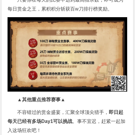
每日赏金之王，累积积分斩获百w刀排行榜奖励。
▲其他重点推荐赛事▲
不容错过的赏金盛宴，汇聚全球顶尖猎手，
即日起
每天已经有多场Day1可以挑战
。事不宜迟，赶紧一起加
入这场狂欢吧！