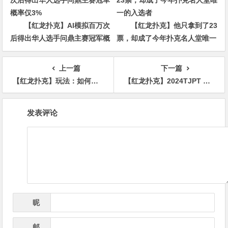
【红龙扑克】AI模拟百万次
【红龙扑克】他只拿到了23
后得出华人选手问鼎主赛冠军概
票，却成了今年扑克名人堂唯一
率仅3%
的入选者
上一篇
下一篇
【红龙扑克】玩法：如何玩好A9杂花这手边缘牌？
【红龙扑克】2024TJPT Live造星直播秀角逐2025WSOP
文
发表评论
章
导
航
昵
*
称
邮