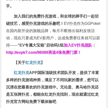
手。
加入我们的免费扑克游戏，和全球的牌手们一起切
磋技艺，感受扑克游戏的乐趣吧！
EV扑克作为GGPoker
在国内新开设的旗舰品牌，每月不断推出福利反馈活
动，现在只要成为EV新用户，达成免费赛任务就可以获
得——
“EV专属大宝箱”启动码1组
加入EV扑克战队：
http://evpk7.com/96088
再送4张免费门票！
【关于
红龙扑克
】
红龙扑克
APP国际顶级技术团队开发，提供了丰富
多样的扑克游戏种类，满足了不同玩家的需求，您可以
沉浸在您最喜欢的扑克游戏中。无论是、奥马哈扑克还
是五张牌扑克，都能在红龙扑克找到，现在就通过红龙
扑克官方网站免费下载体验吧