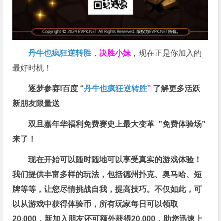
丹牛也疯狂逆转胜
，
决胜小妹
，现在正是你加入的
最好时机！
逐梦参赛!百度 “
丹牛也疯狂逆转胜
”
了解更多
活跃
新朋友限量送
双旦嘉年华福利
免费赛史上最大变革
”免费体验场”
来了！
现在开始可以随时随地可以享受真实的游戏体验！
我们提供丰富多样的玩法，包括德州扑克、奥马哈、短
牌等等，让您尽情挑战自我，提高技巧。不仅如此，
可
以从游戏中获得体验币，所有玩家每日可以领取
20,000，新加入朋友还可额外获得20,000，助您迅速上