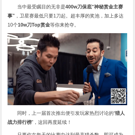
当中最受瞩目的无非是
400w刀保底“神秘赏金主赛
事”
，卫星赛最低只要1刀起。超丰厚的奖池，加上多达
10个
10w刀Top赏金
等你来抢夺。
同时，上一届首次推出便引发玩家热烈讨论的“
猎人
战力排行榜
”，这回再度延续！
只要你在每天的比赛中达到最高猎杀数，即可成为