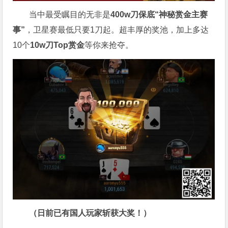
当中最受瞩目的无非是
400w刀保底“神秘赏金主赛
事”
，卫星赛最低只要1刀起。超丰厚的奖池，加上多达
10个
10w刀Top赏金
等你来抢夺。
（日前已有国人玩家斩获大奖！）