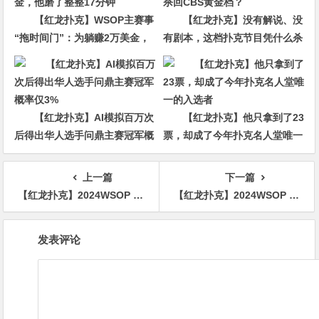
【红龙扑克】WSOP主赛事
【红龙扑克】没有解说、没
“拖时间门”：为躺赚2万美金，
有剧本，这档扑克节目凭什么杀
他磨了整整17分钟
回CBS黄金档？
【红龙扑克】AI模拟百万次
【红龙扑克】他只拿到了23
后得出华人选手问鼎主赛冠军概
票，却成了今年扑克名人堂唯一
率仅3%
的入选者
上一篇
下一篇
【红龙扑克】2024WSOP | 主赛事Ren Lin强势晋级Day 4，Xiaochuan Zhang在混合赛获得第七
【红龙扑克】2024WSOP | 吴亚轲获得主赛事第20名
文
发表评论
章
导
航