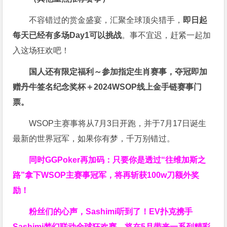
不容错过的赏金盛宴，汇聚全球顶尖猎手，
即日起
每天已经有多场Day1可以挑战
。事不宜迟，赶紧一起加
入这场狂欢吧！
国人还有限定福利～参加指定生肖赛事，夺冠即加
赠
丹牛签名纪念奖杯
＋
2024WSOP线上金手链赛事门
票
。
WSOP主赛事将从7月3日开跑，并于7月17日诞生
最新的世界冠军，如果你有梦，千万别错过。
同时GGPoker再加码：只要你是透过“往维加斯之
路”拿下WSOP主赛事冠军，将再斩获
100w刀
额外奖
励！
粉丝们的心声，Sashimi听到了！EV扑克携手
Sashimi梦幻联动全球狂欢赛，将在5月带来一系列精彩