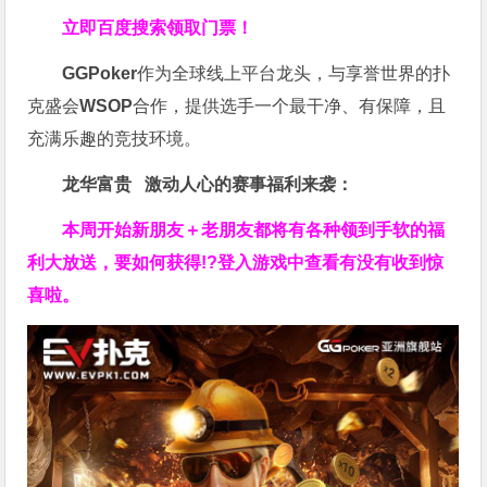
立即百度搜索领取门票！
GGPoker
作为全球线上平台龙头，与享誉世界的扑
克盛会
WSOP
合作，提供选手一个最干净、有保障，且
充满乐趣的竞技环境。
龙华富贵 激动人心的赛事福利来袭：
本周开始新朋友＋老朋友都将有各种领到手软的福
利大放送，要如何获得!?登入游戏中查看有没有收到惊
喜啦。