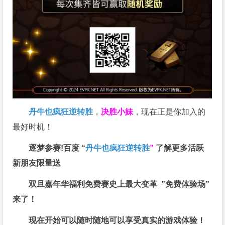
丹牛也疯狂逆转胜
，
决胜小妹
，现在正是你加入的
最好时机！
逐梦参赛!百度 “
丹牛也疯狂逆转胜
”
了解更多
活跃
新朋友限量送
双旦嘉年华福利
免费赛史上最大变革
”免费体验场”
来了！
现在开始可以随时随地可以享受真实的游戏体验！