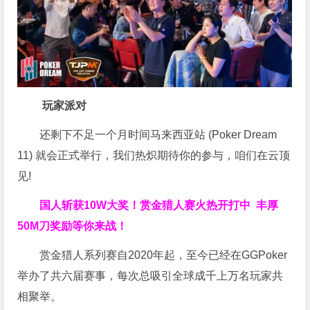
玩家派对
还剩下不足一个月时间马来西亚站 (Poker Dream
11) 就会正式举行，我们热炽期待你的参与，咱们在云顶
见!
国人斩获
10W
大奖！
赏金猎人赛火热开打中 丰厚
50M刀奖励等你来战！
赏金猎人系列赛自2020年起，至今已经在GGPoker
举办了共六届赛事，每次总吸引全球成千上万名玩家共
相聚举。