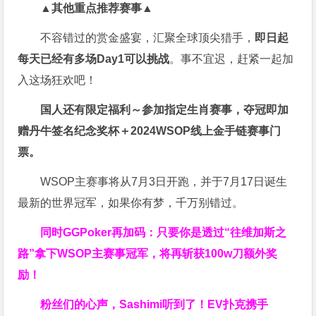
▲其他重点推荐赛事▲
不容错过的赏金盛宴，汇聚全球顶尖猎手，
即日起
每天已经有多场Day1可以挑战
。事不宜迟，赶紧一起加
入这场狂欢吧！
国人还有限定福利～参加指定生肖赛事，夺冠即加
赠
丹牛签名纪念奖杯
＋
2024WSOP线上金手链赛事门
票
。
WSOP主赛事将从7月3日开跑，并于7月17日诞生
最新的世界冠军，如果你有梦，千万别错过。
同时GGPoker再加码：只要你是透过“往维加斯之
路”拿下WSOP主赛事冠军，将再斩获
100w刀
额外奖
励！
粉丝们的心声，Sashimi听到了！EV扑克携手