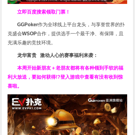
立即百度搜索领取门票！
GGPoker
作为全球线上平台龙头，与享誉世界的扑
克盛会
WSOP
合作，提供选手一个最干净、有保障，且
充满乐趣的竞技环境。
龙华富贵 激动人心的赛事福利来袭：
本周开始新朋友＋老朋友都将有各种领到手软的福
利大放送，要如何获得!?登入游戏中查看有没有收到惊
喜啦。