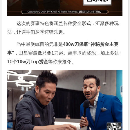
这次的赛事特色将涵盖各种赏金形式，汇聚多种玩
法，让选手们尽享狩猎乐趣。
当中最受瞩目的无非是
400w刀保底“神秘赏金主赛
事”
，卫星赛最低只要1刀起。超丰厚的奖池，加上多达
10个
10w刀Top赏金
等你来抢夺。