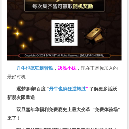
丹牛也疯狂逆转胜
，
决胜小妹
，现在正是你加入的
最好时机！
逐梦参赛!百度 “
丹牛也疯狂逆转胜
”
了解更多
活跃
新朋友限量送
双旦嘉年华福利
免费赛史上最大变革
”免费体验场”
来了！