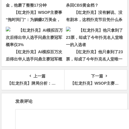
【红龙扑克】WSOP主赛事
【红龙扑克】没有解说、没
“拖时间门”：为躺赚2万美金，
有剧本，这档扑克节目凭什么杀
他磨了整整17分钟
回CBS黄金档？
【红龙扑克】AI模拟百万次
【红龙扑克】他只拿到了23
后得出华人选手问鼎主赛冠军概
票，却成了今年扑克名人堂唯一
率仅3%
的入选者
上一篇
下一篇
【红龙扑克】牌局分析：Nice fold，以后请继续fold
【红龙扑克】WSOP主赛玩家被欺骗盖牌后，他仗义执言却被罚停牌一圈
文
发表评论
章
导
航