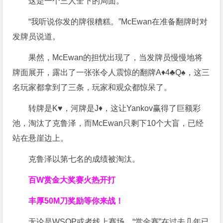
这是一个三人全下的局面。
“我听说你发的牌很糟糕。”McEwan在准备翻牌时对
发牌员说道。
果然，McEwan的担忧出现了，当发牌员慢慢地将
牌面展开，露出了一张张令人震惊的翻牌A♦4♣Q♠，这三
名玩家都拿到了三条，玩家和观众都惊呆了。
转牌是K♥，河牌是J♦，这让Yankov赢得了巨额彩
池，淘汰了克鲁泽，而McEwan只剩下10个大盲，已经
站在悬崖边上。
克鲁泽以第七名的成绩被淘汰。
百W赏金大奖赛火热开打
丰厚
50M刀奖励
等你来战！
无论是WSOP或者线上赛场，“赏金赛”在过去几年已