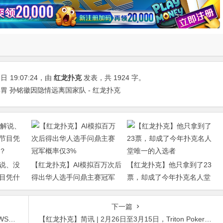
6日
19:07:24
，由
红龙扑克
发表，共 1924 字。
 孙铭徽因隐情远离国家队 - 红龙扑克
说、没
【红龙扑克】AI模拟百万次后
【红龙扑克】他只拿到了23
目凭什
得出华人选手问鼎主赛冠军
票，却成了今年扑克名人堂
概率仅3%
唯一的入选者
下一篇
焦点
【红龙扑克】简讯 | 2月26日至3月15日，Triton Poker超级豪客赛济州系列赛日程公布