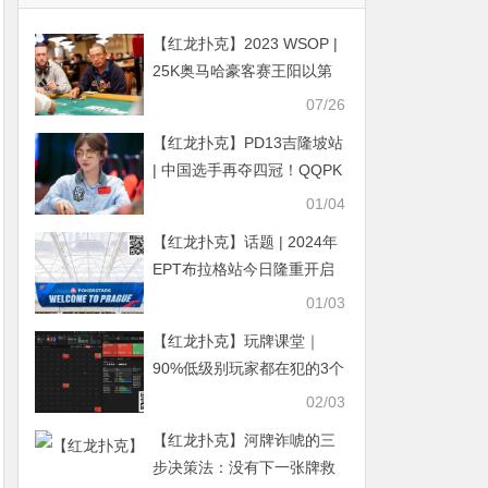
【红龙扑克】2023 WSOP |
25K奥马哈豪客赛王阳以第
二大记分牌进入Day 2
07/26
【红龙扑克】PD13吉隆坡站
| 中国选手再夺四冠！QQPK
战队陈雄淘汰队友魏国梁进
01/04
入超级豪客赛FT
【红龙扑克】话题 | 2024年
EPT布拉格站今日隆重开启
01/03
【红龙扑克】玩牌课堂｜
90%低级别玩家都在犯的3个
错误
02/03
【红龙扑克】河牌诈唬的三
步决策法：没有下一张牌救