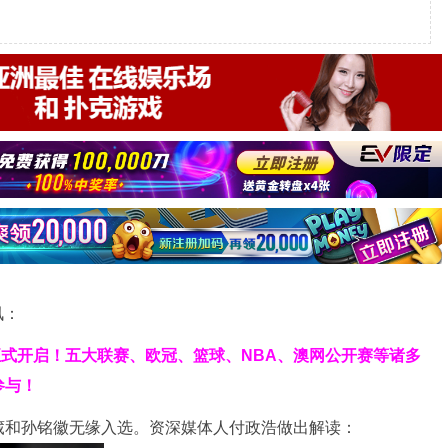
讯：
日正式开启！五大联赛
、
欧冠、篮球、NBA、澳网公开赛等诸多
参与！
葳和孙铭徽无缘入选。资深媒体人付政浩做出解读：