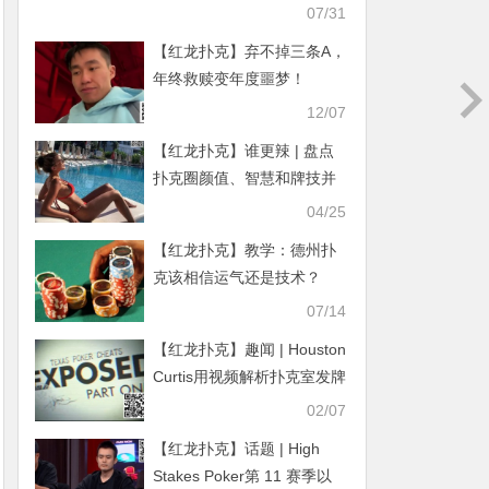
你
07/31
【红龙扑克】弃不掉三条A，
年终救赎变年度噩梦！
Rampage最后一手牌痛失
12/07
$622,000
【红龙扑克】谁更辣 | 盘点
扑克圈颜值、智慧和牌技并
存的女牌手
04/25
【红龙扑克】教学：德州扑
克该相信运气还是技术？
07/14
【红龙扑克】趣闻 | Houston
Curtis用视频解析扑克室发牌
员如何 “100%作弊”
02/07
【红龙扑克】话题 | High
Stakes Poker第 11 赛季以