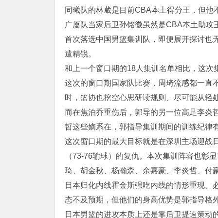
同曦队的林葳是目前CBA本土得分王，但他
广厦队当家后卫孙铭徽虽然是CBA本土助攻
首次落选中国男篮集训队，即便展开探讨也无
遣精锐。
和上一个窗口期的18人集训名单相比，这次
这次的窗口期国家队比赛，周琦流感都一直
时，篮协也挖空心思研读规则、尽可能从轻
而在焦泊乔重伤后，郭导的另一位高足李炎
哲这些嫡系在，郭指导集训期间的训练纪律
这次窗口期的最大目标就是在深圳主场迎战
（73-76输球）的复仇。本次集训阵容也
琦、胡金秋、杨瀚森、余嘉豪、李炎哲、付豪
日本归化内线霍金斯强吃内线的情形重现。必
态不及预期，但他们的身高优势是郭指导格
日本男篮的进攻本质上还是靠后卫提速策动