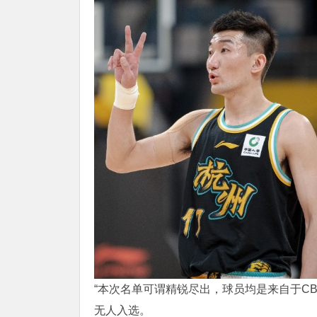
“本次名单可谓精锐尽出，球员均是来自于CB
无人入选。