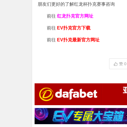
朋友们更好的了解红龙杯扑克赛事咨询
前往
红龙扑克官方网址
前往
EV扑克官方下载
前往
EV扑克最新官方网址
赞
0