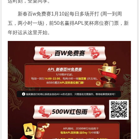
运时刻，全桌同享。
新春百w免费赛1月10起每日多场开打 (周一到周
五，两小时一场)，前50名赢得APL奖杯席位赛门票，新
年好运从这里开始。