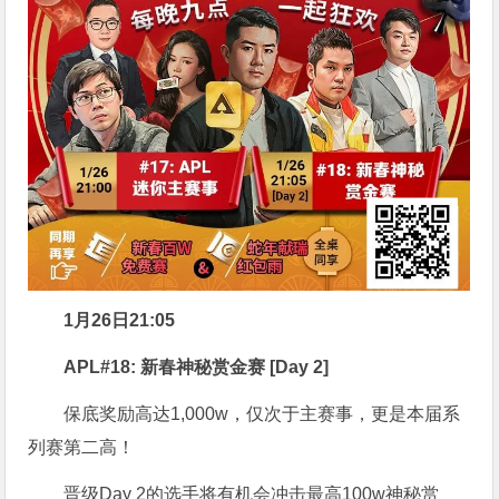
1月26日21:05
APL#18: 新春神秘赏金赛 [Day 2]
保底奖励高达1,000w，仅次于主赛事，更是本届系
列赛第二高！
晋级Day 2的选手将有机会冲击最高100w神秘赏