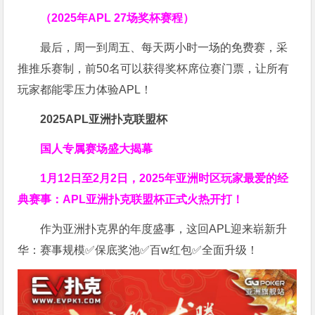
（2025年APL 27场奖杯赛程）
最后，周一到周五、每天两小时一场的免费赛，采
推推乐赛制，前50名可以获得奖杯席位赛门票，让所有
玩家都能零压力体验APL！
2025APL亚洲扑克联盟杯
国人专属赛场盛大揭幕
1月12日至2月2日，2025年亚洲时区玩家最爱的经
典赛事：APL亚洲扑克联盟杯正式火热开打！
作为亚洲扑克界的年度盛事，这回APL迎来崭新升
华：赛事规模✅保底奖池✅百w红包✅全面升级！