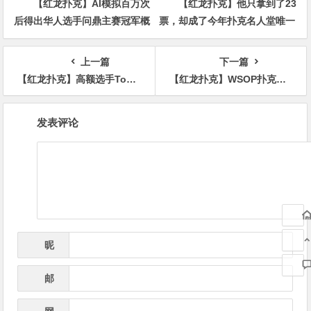
【红龙扑克】AI模拟百万次
【红龙扑克】他只拿到了23
后得出华人选手问鼎主赛冠军概
票，却成了今年扑克名人堂唯一
率仅3%
的入选者
上一篇
下一篇
【红龙扑克】高额选手Tom Goldstein因涉嫌隐瞒数百万扑克奖金和债务被起诉 Triton济州站赛程公布
【红龙扑克】WSOP扑克名人堂，被人吐槽的扑克专属俱乐部
文
发表评论
章
导
航
昵
*
称
邮
*
箱