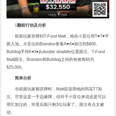
1
翻前行动及分析
前面玩家弃牌到T-Fund Matt，他在小盲位用T♥7♥平
跟入池。大盲位的Brandon拿着A♥A♦加注到$800。
Bulldog手持K♦3♦从double straddle位置跟注。T-Fund
Matt跟注。Brandon和Bulldog之间的有效筹码为
$25,000。
简单分析
当前面玩家都弃牌时，Matt应该用他的同花T7加
注。尽管这是一手边缘牌，但对于小盲位来说还是可以
用它加注的，毕竟后面只剩3位玩家了。跟注有点太被
动。