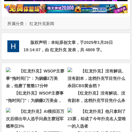
所属分类：
红龙扑克新闻
版权声明：
本站原创文章，于2025年1月26日
19:14:07
，由
红龙扑克
发表，共 4809 字。
【红龙扑克】WSOP主赛事
【红龙扑克】没有解说、没
“拖时间门”：为躺赚2万美金，
有剧本，这档扑克节目凭什么杀
他磨了整整17分钟
回CBS黄金档？