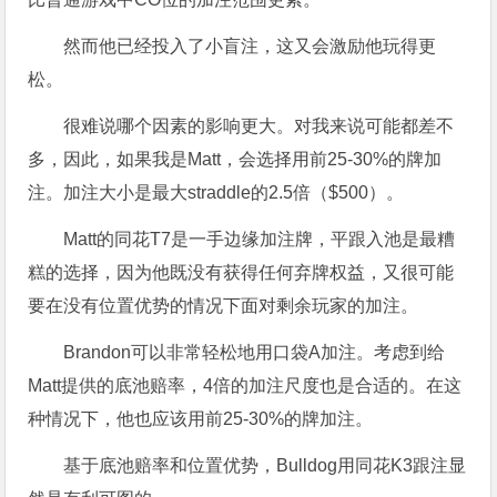
然而他已经投入了小盲注，这又会激励他玩得更
松。
很难说哪个因素的影响更大。对我来说可能都差不
多，因此，如果我是Matt，会选择用前25-30%的牌加
注。加注大小是最大straddle的2.5倍（$500）。
Matt的同花T7是一手边缘加注牌，平跟入池是最糟
糕的选择，因为他既没有获得任何弃牌权益，又很可能
要在没有位置优势的情况下面对剩余玩家的加注。
Brandon可以非常轻松地用口袋A加注。考虑到给
Matt提供的底池赔率，4倍的加注尺度也是合适的。在这
种情况下，他也应该用前25-30%的牌加注。
基于底池赔率和位置优势，Bulldog用同花K3跟注显