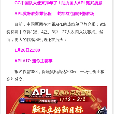
GG中国队大使来拜年了！
助力国人APL耀武扬威
APL奖杯赛荣耀征程
蛇年
红包雨
狂撒赛场
目前，中国军团在本届APL的成绩单已然亮眼：9场
奖杯赛中夺得1冠、4亚、3季，27人次闯入决赛桌。然
而，更大的挑战和机遇还在后头：
1月26日21:00
APL#17: 迷你主赛事
报名仅需388，保底奖励高达200w，一场性价比极
高的盛宴。