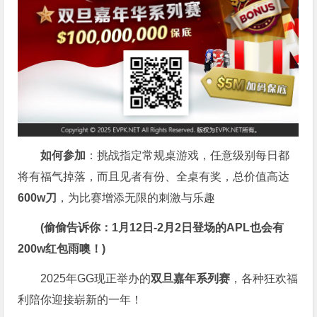
如何参加
：挑战指定常规桌游戏，任意级别每日都
将有福气掉落，而且见者有份、全桌有奖，总价值高达
600w刀
，为比赛增添无限的刺激与乐趣
(偷偷告诉你：1月12日-2月2日登场的APL也会有
200w红包雨噢！)
2025年GG现正举办的
双旦嘉年系列赛
，各种狂欢福
利陪你迎接崭新的一年！