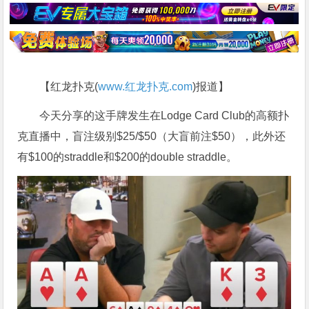
【红龙扑克(
www.红龙扑克.com
)报道】
今天分享的这手牌发生在Lodge Card Club的高额扑
克直播中，盲注级别$25/$50（大盲前注$50），此外还
有$100的straddle和$200的double straddle。