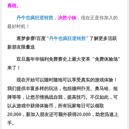
喜啦。
丹牛也疯狂逆转胜
，
决胜小妹
，现在正是你加入的
最好时机！
逐梦参赛!百度 “
丹牛也疯狂逆转胜
”
了解更多
活跃
新朋友限量送
双旦嘉年华福利
免费赛史上最大变革
”免费体验场”
来了！
现在开始可以随时随地可以享受真实的游戏体验！
我们提供丰富多样的玩法，包括德州扑克、奥马哈、短
牌等等，让您尽情挑战自我，提高技巧。不仅如此，
可
以从游戏中获得体验币，所有玩家每日可以领取
20,000，新加入朋友还可额外获得20,000，助您迅速上
手。