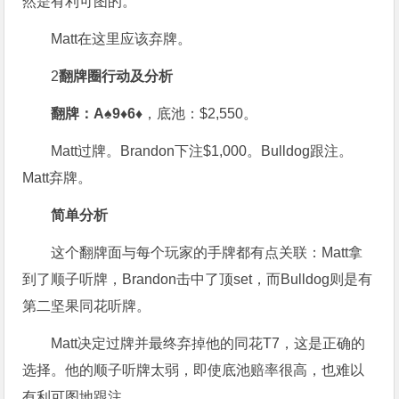
然是有利可图的。
Matt在这里应该弃牌。
2
翻牌圈行动及分析
翻牌：A♠
9♦6♦
，底池：$2,550。
Matt过牌。Brandon下注$1,000。Bulldog跟注。
Matt弃牌。
简单分析
这个翻牌面与每个玩家的手牌都有点关联：Matt拿
到了顺子听牌，Brandon击中了顶set，而Bulldog则是有
第二坚果同花听牌。
Matt决定过牌并最终弃掉他的同花T7，这是正确的
选择。他的顺子听牌太弱，即使底池赔率很高，也难以
有利可图地跟注。