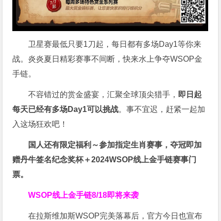
卫星赛最低只要1刀起，每日都有多场Day1等你来
战。炎炎夏日精彩赛事不间断，快来水上争夺WSOP金
手链。
不容错过的赏金盛宴，汇聚全球顶尖猎手，
即日起
每天已经有多场Day1可以挑战
。事不宜迟，赶紧一起加
入这场狂欢吧！
国人还有限定福利～参加指定生肖赛事，夺冠即加
赠
丹牛签名纪念奖杯
＋
2024WSOP线上金手链赛事门
票
。
WSOP线上金手链8/18即将来袭
在拉斯维加斯WSOP完美落幕后，官方今日也宣布