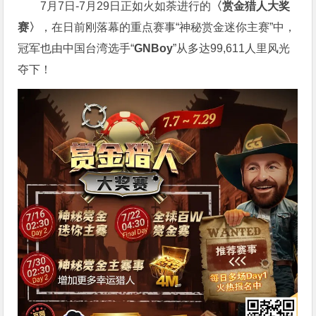
7月7日-7月29日正如火如荼进行的
〈赏金猎人大奖
赛〉
，在日前刚落幕的重点赛事“神秘赏金迷你主赛”中，
冠军也由中国台湾选手“
GNBoy
”从多达99,611人里风光
夺下！