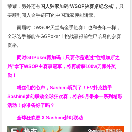
荣耀，另外还有
国人独家
加码“
WSOP决赛桌纪念戒
”，只
要顺利闯入金手链FT的中国玩家便能斩获。
而届时〈WSOP天堂岛金手链赛〉也和去年一样，
全球选手都能在GGPoker上挑战赢得前往巴哈马的参赛
资格。
同时GGPoker再加码：只要你是透过“往维加斯之
路”拿下WSOP主赛事冠军，将再斩获
100w刀
额外奖
励！
粉丝们的心声，Sashimi听到了！EV扑克携手
Sashimi梦幻联动全球狂欢赛，将在5月带来一系列精彩
活动！你准备好了吗？
全球狂欢赛 X Sashimi梦幻联动