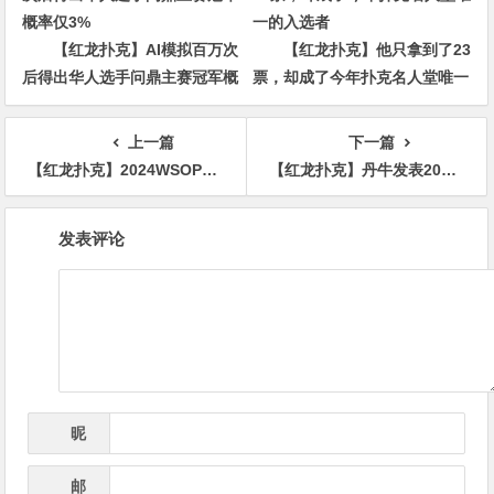
【红龙扑克】AI模拟百万次
【红龙扑克】他只拿到了23
后得出华人选手问鼎主赛冠军概
票，却成了今年扑克名人堂唯一
率仅3%
的入选者
上一篇
下一篇
【红龙扑克】2024WSOP圆满落幕，美籍日裔Jonathan Tamayo主赛夺冠，收获千万奖金
【红龙扑克】丹牛发表2024年WSOP主赛事使用模拟器事件看法
文
发表评论
章
导
航
昵
*
称
邮