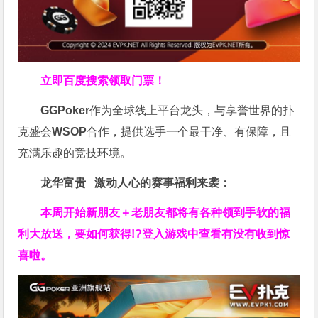
立即百度搜索领取门票！
GGPoker
作为全球线上平台龙头，与享誉世界的扑
克盛会
WSOP
合作，提供选手一个最干净、有保障，且
充满乐趣的竞技环境。
龙华富贵 激动人心的赛事福利来袭：
本周开始新朋友＋老朋友都将有各种领到手软的福
利大放送，要如何获得!?登入游戏中查看有没有收到惊
喜啦。