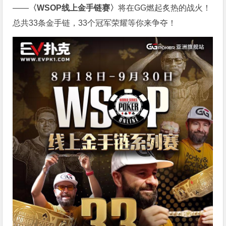
——
〈WSOP线上金手链赛〉
将在GG燃起炙热的战火！
总共33条金手链，33个冠军荣耀等你来争夺！