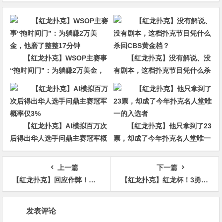
【红龙扑克】WSOP主赛事
【红龙扑克】没有解说、没
“拖时间门”：为躺赚2万美金，
有剧本，这档扑克节目凭什么杀
他磨了整整17分钟
回CBS黄金档？
【红龙扑克】AI模拟百万次
【红龙扑克】他只拿到了23
后得出华人选手问鼎主赛冠军概
票，却成了今年扑克名人堂唯一
率仅3%
的入选者
上一篇
下一篇
【红龙扑克】回应作弊！WSOP主赛冠军发声了：“我没有研究过辅助软件，根本不知道怎么使用…”
【红龙扑克】红龙杯！3勇士力斩6000人，直达红龙之巅！探秘DD-POKER独家复活彩蛋！
文
发表评论
章