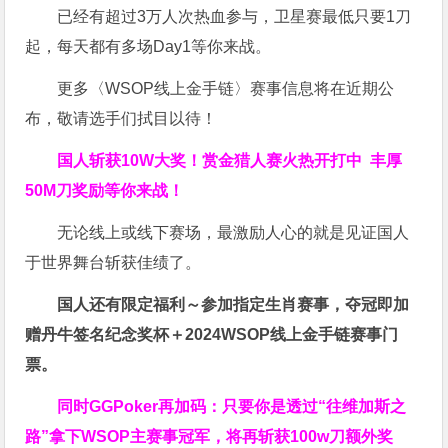
已经有超过3万人次热血参与，卫星赛最低只要1刀
起，每天都有多场Day1等你来战。
更多〈WSOP线上金手链〉赛事信息将在近期公
布，敬请选手们拭目以待！
国人斩获
10W
大奖！
赏金猎人赛火热开打中 丰厚
50M刀奖励等你来战！
无论线上或线下赛场，最激励人心的就是见证国人
于世界舞台斩获佳绩了。
国人还有限定福利～参加指定生肖赛事，夺冠即加
赠
丹牛签名纪念奖杯
＋
2024WSOP线上金手链赛事门
票
。
同时GGPoker再加码：只要你是透过“往维加斯之
路”拿下WSOP主赛事冠军，将再斩获
100w刀
额外奖