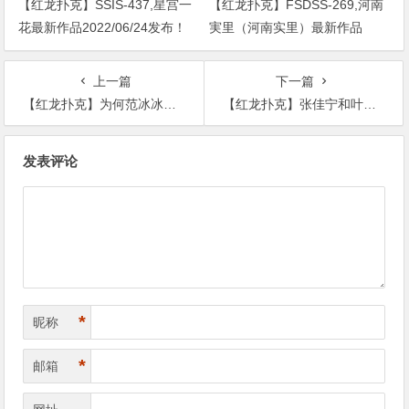
【红龙扑克】SSIS-437,星宫一
【红龙扑克】FSDSS-269,河南
花最新作品2022/06/24发布！
実里（河南实里）最新作品
2021-08-26发布！
上一篇
下一篇
【红龙扑克】为何范冰冰老被爆产子 与李晨分手另有隐情吗？
【红龙扑克】张佳宁和叶祖新有什么关系？为何蒋欣为何无辜躺枪
文
发表评论
章
导
航
*
昵称
*
邮箱