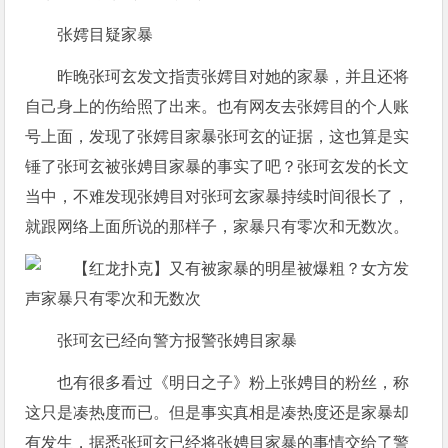
张嫮目疑家暴
昨晚张珂玄发文指责张嫮目对她的家暴，并且还将
自己身上的伤给照了出来。也有网友去张嫮目的个人账
号上面，发现了张嫮目家暴张珂玄的证据，这也算是实
锤了张珂玄被张娉目家暴的事实了吧？张珂玄发的长文
当中，不难发现张娉目对张珂玄家暴持续时间很长了，
就跟网络上面所说的那样子，家暴只有零次和无数次。
张珂玄已经向警方报警张娉目家暴
也有很多看过《明日之子》粉上张娉目的粉丝，称
这只是凑热度而已。但是事实真相是凑热度还是家暴却
有发生，据悉张珂玄已经将张娉目家暴的事情交给了警