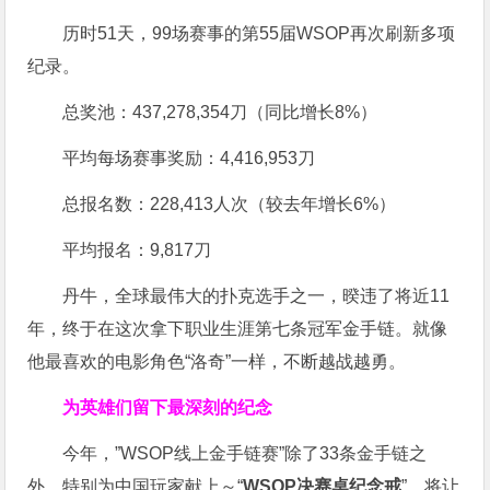
历时51天，99场赛事的第55届WSOP再次刷新多项
纪录。
总奖池：437,278,354刀（同比增长8%）
平均每场赛事奖励：4,416,953刀
总报名数：228,413人次（较去年增长6%）
平均报名：9,817刀
丹牛，全球最伟大的扑克选手之一，暌违了将近11
年，终于在这次拿下职业生涯第七条冠军金手链。就像
他最喜欢的电影角色“洛奇”一样，不断越战越勇。
为英雄们留下最深刻的纪念
今年，”WSOP线上金手链赛”除了33条金手链之
外，特别为中国玩家献上～“
WSOP决赛桌纪念戒
”，将让