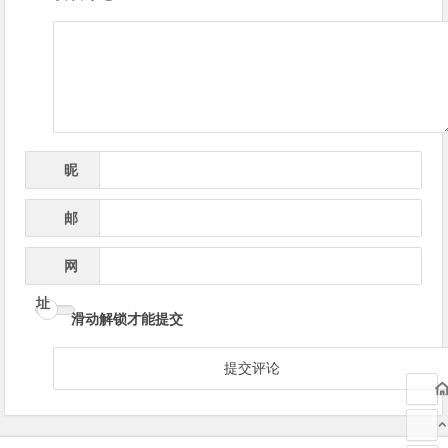
章
导
航
昵
*
称
邮
*
箱
网
址
滑动解锁才能提交