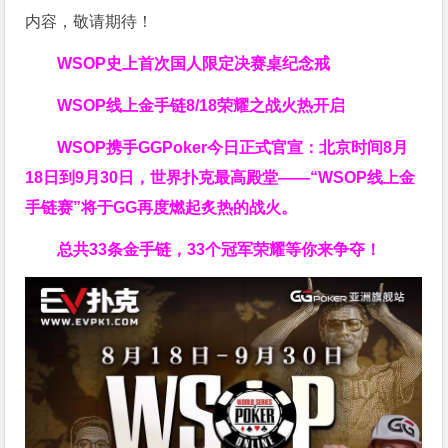
内容，敬请期待！
WSOP史上首次
国人限定决赛桌纪念戒
WSOP线上金手链
8/18荣耀之战火热开启
WSOP携手GGPoker今日正式官宣：北京时间8月
18日到9月30日，世界扑克最高殿堂——
“WSOP线上金
手链赛”
将于GG再度燃起炙热的战火。
总共33条金手链，33个冠军荣耀等你来争夺！