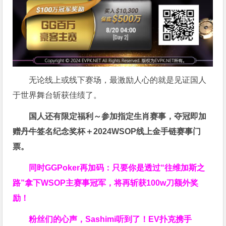
无论线上或线下赛场，最激励人心的就是见证国人
于世界舞台斩获佳绩了。
国人还有限定福利～参加指定生肖赛事，夺冠即加
赠
丹牛签名纪念奖杯
＋
2024WSOP线上金手链赛事门
票
。
同时GGPoker再加码：只要你是透过“往维加斯之
路”拿下WSOP主赛事冠军，将再斩获
100w刀
额外奖
励！
粉丝们的心声，Sashimi听到了！EV扑克携手