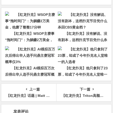
【红龙扑克】WSOP主赛事
【红龙扑克】没有解说、没
“拖时间门”：为躺赚2万美金，
有剧本，这档扑克节目凭什么杀
他磨了整整17分钟
回CBS黄金档？
【红龙扑克】AI模拟百万次
【红龙扑克】他只拿到了23
后得出华人选手问鼎主赛冠军概
票，却成了今年扑克名人堂唯一
率仅3%
的入选者
上一篇
下一篇
【红龙扑克】话题 | Matt Berkey指控诈骗团伙利用新技术窃取数百万美元
【红龙扑克】Triton高额邀请赛Day6：Ferdinand收益最大 Andy Ni惨遭滑铁卢 Antonius、Mateos初尝胜果
文
发表评论