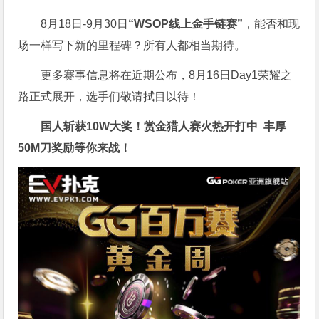
8月18日-9月30日
“WSOP线上金手链赛”
，能否和现
场一样写下新的里程碑？所有人都相当期待。
更多赛事信息将在近期公布，8月16日Day1荣耀之
路正式展开，选手们敬请拭目以待！
国人斩获
10W
大奖！
赏金猎人赛火热开打中 丰厚
50M刀奖励等你来战！