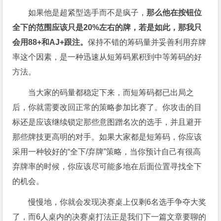
如果他是超紧型选手而不是疯子，
那么他在按钮位
全下的范围应该只是
20%
左右的牌，若是如此，那我只
会用88+
和AJ+
跟注。
保持不错的筹码量并妥善利用弃牌
率这个因素，是一种迅速从短筹码累积到中等筹码的好
方法。
当大家的码量都稳定下来，而短筹码都已出局之
后，你就需要改回正常的策略参加比赛了。你攻击的目
标还是应该继续锁定那些意图蹭名次的选手，并且避开
那些牌技更高明的对手。如果大家都是短筹码，你应该
采用一种较好的“全下/弃牌”策略，当你预计自己有很高
弃牌率的时候，你应该尽可能多地在后面位置寻找全下
的机会。
慢慢地，你就会发现决赛桌上仅剩6名选手争夺大奖
了，而6人桌内的决赛桌打法正是我们下一篇文章要聊的