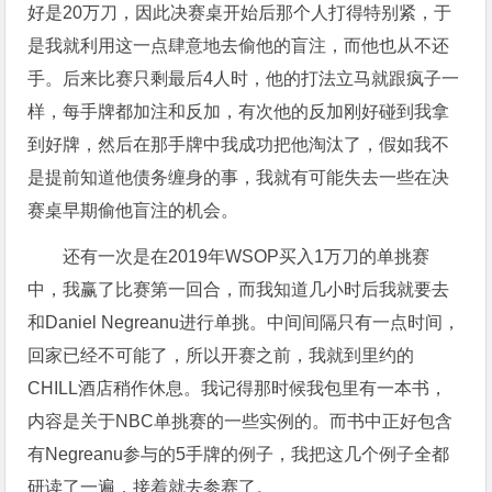
好是20万刀，因此决赛桌开始后那个人打得特别紧，于
是我就利用这一点肆意地去偷他的盲注，而他也从不还
手。后来比赛只剩最后4人时，他的打法立马就跟疯子一
样，每手牌都加注和反加，有次他的反加刚好碰到我拿
到好牌，然后在那手牌中我成功把他淘汰了，假如我不
是提前知道他债务缠身的事，我就有可能失去一些在决
赛桌早期偷他盲注的机会。
还有一次是在2019年WSOP买入1万刀的单挑赛
中，我赢了比赛第一回合，而我知道几小时后我就要去
和Daniel Negreanu进行单挑。中间间隔只有一点时间，
回家已经不可能了，所以开赛之前，我就到里约的
CHILL酒店稍作休息。我记得那时候我包里有一本书，
内容是关于NBC单挑赛的一些实例的。而书中正好包含
有Negreanu参与的5手牌的例子，我把这几个例子全都
研读了一遍，接着就去参赛了。