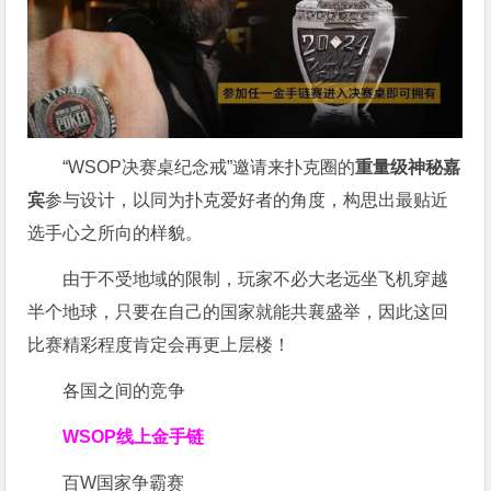
“WSOP决赛桌纪念戒”邀请来扑克圈的
重量级神秘嘉
宾
参与设计，以同为扑克爱好者的角度，构思出最贴近
选手心之所向的样貌。
由于不受地域的限制，玩家不必大老远坐飞机穿越
半个地球，只要在自己的国家就能共襄盛举，因此这回
比赛精彩程度肯定会再更上层楼！
各国之间的竞争
WSOP线上金手链
百W国家争霸赛