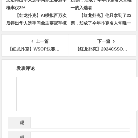
【红龙扑克】AI模拟百万次
【红龙扑克】他只拿到了23
后得出华人选手问鼎主赛冠军概
票，却成了今年扑克名人堂唯一
率仅3%
的入选者
上一篇
下一篇
【红龙扑克】WSOP决赛桌碰上欠一屁股债的对手，这信息太有用了！
【红龙扑克】2024CSSOP潮汕杯首日 | 英歌舞韵动夜空，烤肉派对燃激情！开幕赛共167人次参赛，26人晋级Day2
文
发表评论
章
导
航
昵
*
称
邮