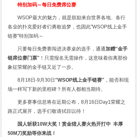
特别加码～每日免费席位赛
WSOP最大的魅力，就是鼓励来自世界各地、各行
各业的扑克爱好者们勇敢追梦，也因此”WSOP线上金手
链赛”特别加码～
只要每日免费赛闯进决赛桌的选手，通通
加赠“金手
链席位赛门票”
！只需报名无需操作，这意味着你离那份
象征荣耀的金手链又近了一步。
8月18日-9月30日
“WSOP线上金手链赛”
，能否和现
场一样写下新的里程碑？所有人都相当期待。
更多赛事信息将在近期公布，8月16日Day1荣耀之
路正式展开，选手们敬请拭目以待！
国人斩获
10W
大奖！
赏金猎人赛火热开打中 丰厚
50M刀奖励等你来战！