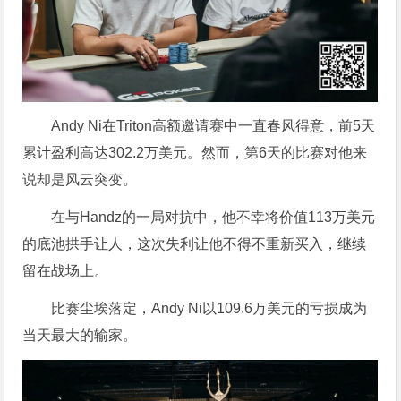
Andy Ni在Triton高额邀请赛中一直春风得意，前5天
累计盈利高达302.2万美元。然而，第6天的比赛对他来
说却是风云突变。
在与Handz的一局对抗中，他不幸将价值113万美元
的底池拱手让人，这次失利让他不得不重新买入，继续
留在战场上。
比赛尘埃落定，Andy Ni以109.6万美元的亏损成为
当天最大的输家。