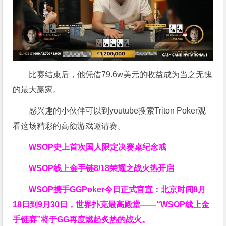
比赛结束后，他凭借79.6w美元的收益成为当之无愧
的最大赢家。
感兴趣的小伙伴可以到youtube搜索Triton Poker观
看这场精彩的高额游戏邀请赛。
WSOP史上首次
国人限定决赛桌纪念戒
WSOP线上金手链
8/18荣耀之战火热开启
WSOP携手GGPoker今日正式官宣：北京时间8月
18日到9月30日，世界扑克最高殿堂——
“WSOP线上金
手链赛”
将于GG再度燃起炙热的战火。