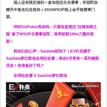
国人还有限定福利～参加指定生肖赛事，夺冠即加
赠
丹牛签名纪念奖杯
＋
2024WSOP线上金手链赛事门
票
。
同时GGPoker再加码：只要你是透过“往维加斯之
路”拿下WSOP主赛事冠军，将再斩获
100w刀
额外奖
励！
粉丝们的心声，Sashimi听到了！EV扑克携手
Sashimi梦幻联动全球狂欢赛，将在5月带来一系列精彩
活动！你准备好了吗？
全球狂欢赛 X Sashimi梦幻联动