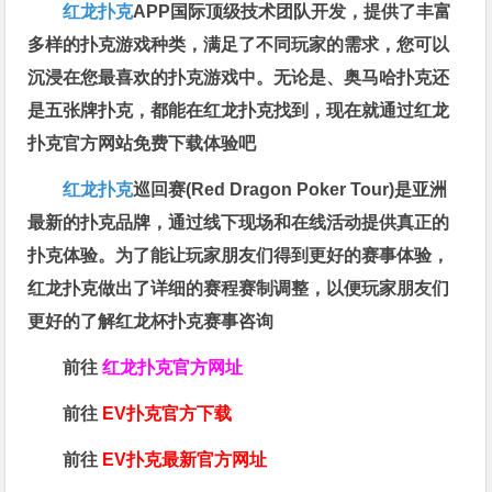
红龙扑克
APP国际顶级技术团队开发，提供了丰富
多样的扑克游戏种类，满足了不同玩家的需求，您可以
沉浸在您最喜欢的扑克游戏中。无论是、奥马哈扑克还
是五张牌扑克，都能在红龙扑克找到，现在就通过红龙
扑克官方网站免费下载体验吧
红龙扑克
巡回赛​(Red Dragon Poker Tour)是亚洲
最新的扑克品牌，通过线下现场和在线活动提供真正的
扑克体验。为了能让玩家朋友们得到更好的赛事体验，
红龙扑克做出了详细的赛程赛制调整，以便玩家朋友们
更好的了解红龙杯扑克赛事咨询
前往
红龙扑克官方网址
前往
EV扑克官方下载
前往
EV扑克最新官方网址