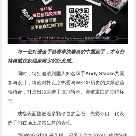
每一位打进金手链赛事决赛桌的中国选手，才有资
格佩戴这款独家限定的纪念戒。
同时，特别邀请到国人知名牌手
Andy Stacks
共同
参与设计，将他对扑克之热爱与WSOP历史的深厚底蕴
相结合，打造出顶尖选手披荆斩棘、突破重围的独特标
志。
戒指表面镶嵌着多颗珍贵的宝石，光彩夺目，代表
选手们在场上熠熠生辉的表现。
两侧的GG和年份字样，记录了你在2024年成功征服