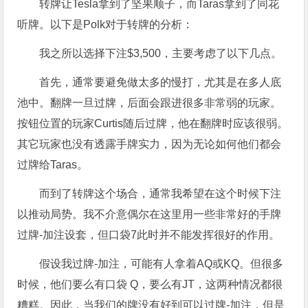
转牌让Tesla拿到了坚果顺子，而Taras拿到了同花
听牌。以下是Polk对于转牌的分析：
我之所以选择下注$3,500，主要考虑了以下几点。
首先，通常要避免做太多的慢打，尤其是在多人底
池中。翻牌一旦过牌，后面会跟进很多非常弱的玩家。
按钮位置的玩家Curtis随后过牌，他在翻牌时应该很弱。
其它玩家也没有透露手牌实力，因为无论如何他们都会
过牌给Taras。
而到了转牌这个场合，通常我希望在这个时候下注
以推动局势。我不介意偶尔在这里用一些非常好的手牌
过牌-加注设套，但口袋7此时并不能发挥很好的作用。
假设我过牌-加注，可能有人拿着AQ或KQ。但很多
时候，他们要么有口袋 Q，要么有JT，这两种情况都很
糟糕。因此，当我们的牌没有好到可以过牌-加注，但是