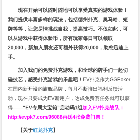
现在开始可以随时随地可以享受真实的游戏体验！
我们提供丰富多样的玩法，包括德州扑克、奥马哈、短
牌等等，让您尽情挑战自我，提高技巧。不仅如此，
可
以从游戏中获得体验币，所有玩家每日可以领取
20,000，新加入朋友还可额外获得20,000，助您迅速上
手。
加入我们的免费扑克游戏，和全球的牌手们一起切
磋技艺，感受扑克游戏的乐趣吧！
EV扑克作为GGPoker
在国内新开设的旗舰品牌，每月不断推出福利反馈活
动，现在只要成为EV新用户，达成免费赛任务就可以获
得——
“EV专属大宝箱”启动码1组
加入EV扑克战队：
http://evpk7.com/96088
再送4张免费门票！
【关于
红龙扑克
】