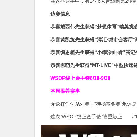
在这些选手中，有1446人晋级到第2轮
边赛信息
恭喜戴西伟先生获得
“梦想体育”精英挑
恭喜黄凯旋
先生获得
“湾汇·城市会客厅
恭喜慎恩植
先生获得
“小糊涂仙·睿”高
恭喜柳萌先生获得
“MT-LIVE”中型快
WSOP线上金手链
8/18-9/30
本周推荐赛事
无论在任何系列赛，“神秘赏金赛”永远
这次”WSOP线上金手链”隆重献上——
#