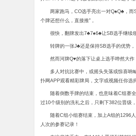
两家跑马，CO选手亮出一对Q♠️Q♣️，而
个牌还想什么，直接推”，
很快，翻牌发出7♣️7♠️6♣️让SB选手继
转牌的一张J♣️还是保持SB选手的优势，
然而河牌Q♥️的落下让桌上选手哗然大
多人对抗比赛中，或摇头失落或惊喜呐
扑网APP观看精彩牌局，文字或视频任你选
随着倒数手牌的结束，也意味着C组赛全
过10个级别的洗礼之后，只剩下382位晋级，
随着C组小组赛结束，加上A组的1296人，
人次的参赛记录！