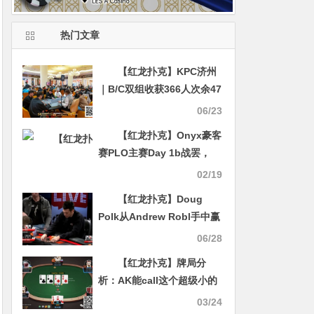
热门文章
【红龙扑克】KPC济州
｜B/C双组收获366人次余47
人晋级点燃炽火！徐杰明
06/23
109万计分笑傲全场！美女
【红龙扑克】Onyx豪客
Yang Haixin摘取女神赛桂
赛PLO主赛Day 1b战罢，
冠！
“国王”周全记分牌位居第二
02/19
【红龙扑克】Doug
Polk从Andrew Robl手中赢
得了63万美元的彩池
06/28
【红龙扑克】牌局分
析：AK能call这个超级小的
block bet吗
03/24