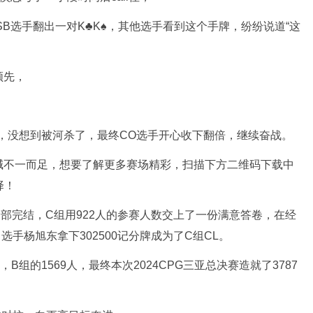
SB选手翻出一对K♣️K♠️，其他选手看到这个手牌，纷纷说道“这
续领先，
作，没想到被河杀了，最终CO选手开心收下翻倍，继续奋战。
喊不一而足，想要了解更多赛场精彩，扫描下方二维码下载中
择！
部完结，C组用922人的参赛人数交上了一份满意答卷，在经
选手杨旭东拿下302500记分牌成为了C组CL。
B组的1569人，最终本次2024CPG三亚总决赛造就了3787