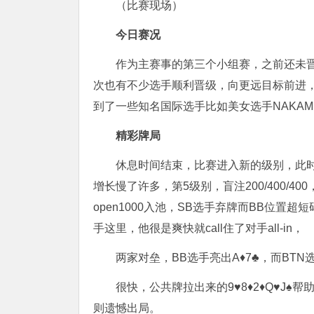
（比赛现场）
今日赛况
作为主赛事的第三个小组赛，之前还未
次也有不少选手顺利晋级，向更远目标前进
到了一些知名国际选手比如美女选手NAKAMU
精彩牌局
休息时间结束，比赛进入新的级别，此时
增长慢了许多，第5级别，盲注200/400/
open1000入池，SB选手弃牌而BB位置
手这里，他很是爽快就call住了对手all-in，
两家对垒，BB选手亮出A♦️7♣️，而BTN
很快，公共牌拉出来的9♥️8♦️2♦️Q♥️
则遗憾出局。