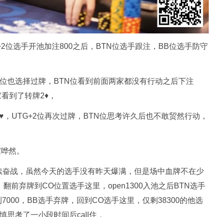
UTG+2位选手开池加注800之后，BTN位选手跟注，BB位选手防守
2位也选择过牌，BTN位看到前面两家都没有行动之后下注
看到了转牌2♦️，
️，UTG+2位再次过牌，BTN位思考许久后也不敢贸然行动，
家哗然。
续奋战，虽然今天的选手没有昨天爆满，但是场中血牌不在少
桌，翻前弃牌到CO位置选手这里，open1300入池之后BTN选手
7000，BB选手弃牌，回到CO选手这里，仅剩38300的他选
谨慎思考了一小段时间后call住，