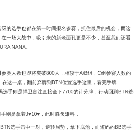
晋级的选手也都在第一时间报名参赛，抓住最后的机会，而这
，在一场大战中，吸引来的新老面孔更是不少，甚至我们还看
RA NANA。
参赛人数也即将突破800人，相较于A/B组，C组参赛人数的
400，在这一桌，翻前弃牌到BTN位置选手这里，看完手牌
超短码选手则是捍卫盲注直接全下7700的计分牌，行动回到BTN选
选手则是拿着J♥️10♥️，此时胜负难料，
J♠️帮助BTN选手击中一对，逆转局势，拿下底池，而短码的BB选手