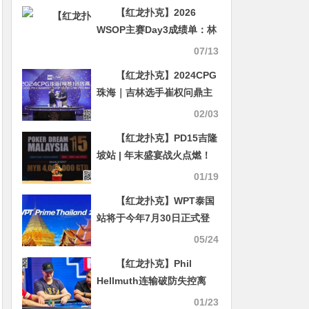
【红龙扑克】2026
WSOP主赛Day3成绩单：林
任、Peter Wang等人领跑，
07/13
双金手链在列！
【红龙扑克】2024CPG
珠海｜吉林选手崔权问鼎主
赛事冠军 陈光城屈居亚军
02/03
【红龙扑克】PD15吉隆
坡站 | 年末盛宴战火点燃！
开幕赛首日共计630人次参
01/19
赛，64人晋级第二轮
【红龙扑克】WPT泰国
站将于今年7月30日正式登
陆曼谷
05/24
【红龙扑克】Phil
Hellmuth连输破防失控离
场：“我再也不会和你一起拍
01/23