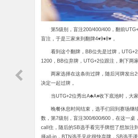
第5级别，盲注200/400/400，翻前
盲注，于是三家来到翻牌4♦️9♦️8♥️，
看到这个翻牌，BB位先是过牌，UTG+
1200，BB位弃牌，UTG+2位跟注，剩下两家
两家选择在这条街过牌，随后河牌发出2♥
决定一起过牌，
当UTG+2位秀出A♣️A♦️收下底池时，大
晚餐休息时间结束，选手们回到赛场继
数，第7级别，盲注300/600/600，在这一
call住，随后的SB选手看完手牌想了想加注到
择all-in，BTN选手见此很快弃牌，SB选手