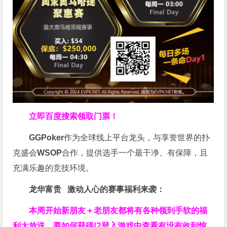
立即百度搜索领取门票！
GGPoker
作为全球线上平台龙头，与享誉世界的扑
克盛会
WSOP
合作，提供选手一个最干净、有保障，且
充满乐趣的竞技环境。
龙华富贵 激动人心的赛事福利来袭：
本周开始新朋友＋老朋友都将有各种领到手软的福
利大放送，要如何获得!?登入游戏中查看有没有收到惊