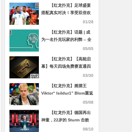
【红龙扑克】足球盛宴
搭配真实对决！享受双倍欢
愉时光！行业首创视频桌，
01/28
真人互动，消除一切痛点！
【红龙扑克】话题 | 成
为一名扑克玩家的利弊 – 全
部真相
05/05
【红龙扑克】【高能启
幕】每天四场免费赛直通四
大黄金主赛事！更有周五猎
03/30
人赛iPhone16等你抢夺！
【红龙扑克】摇摆王
Viktor“ Isildur1” Blom重返
线上扑克？
05/08
【红龙扑克】德国再出
神童，22岁的 Sturm 击败
75岁的 Klein，夺得豪客赛
08/10