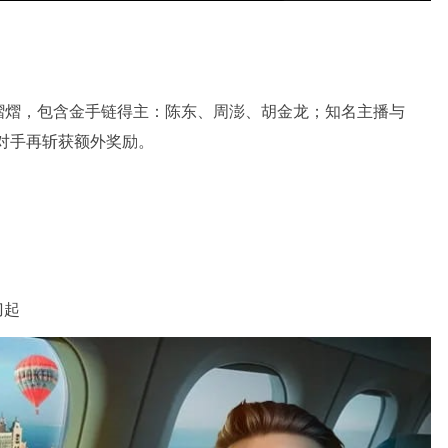
熠熠，包含金手链得主：陈东、周澎、胡金龙；知名主播与
汰对手再斩获额外奖励。
刀起