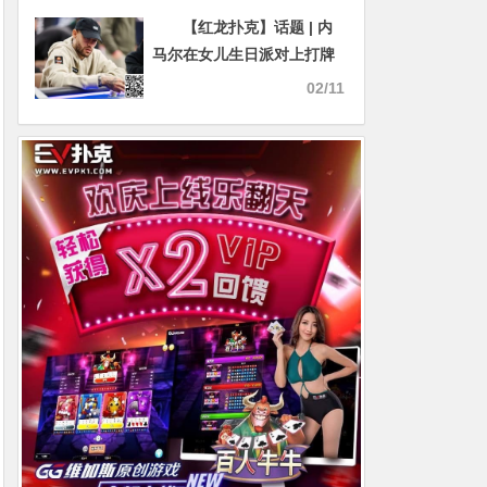
金手链及154万刀奖金
【红龙扑克】话题 | 内
马尔在女儿生日派对上打牌
有何不妥？
02/11