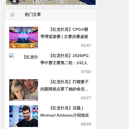
热门文章
【红龙扑克】CPG®横
琴湾巡游赛 | 主赛决赛桌诞
生，曾林荔1050万记分牌领
01/07
跑最后九人
【红龙扑克】2026IPG
季中赛主赛第二轮：242人
激战，104人进围圈，周苏
07/02
云227.6万记分牌领跑
【红龙扑克】打瞎妻子
的眼睛差点要了她的命后，
他去赢了一条WSOP金手链
03/27
【红龙扑克】话题 |
Michael Addamo介绍他在
扑克领域的成功经验
05/05