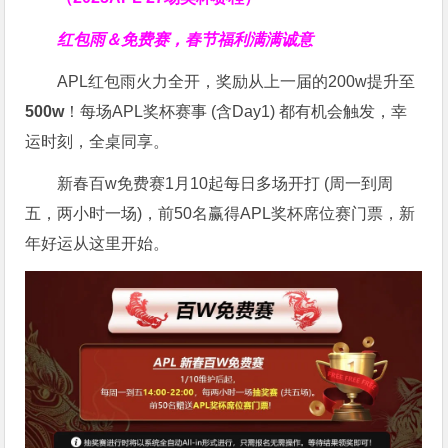
红包雨＆免费赛，春节福利满满诚意
APL红包雨火力全开，奖励从上一届的200w提升至
500w
！每场APL奖杯赛事 (含Day1) 都有机会触发，幸
运时刻，全桌同享。
新春百w免费赛1月10起每日多场开打 (周一到周
五，两小时一场)，前50名赢得APL奖杯席位赛门票，新
年好运从这里开始。