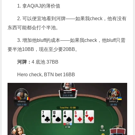
1. 拿AQ/AJ的薄价值
2. 可以便宜地看到河牌——如果我check，他有没有
东西可能都会打个半池。
3. 增加他bluff的成本——如果我check，他bluff只需
要半池10BB，现在至少要20BB。
河牌：
4 底池 37BB
Hero check, BTN bet 16BB