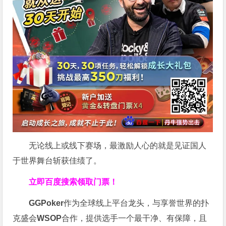
无论线上或线下赛场，最激励人心的就是见证国人
于世界舞台斩获佳绩了。
立即百度搜索领取门票！
GGPoker
作为全球线上平台龙头，与享誉世界的扑
克盛会
WSOP
合作，提供选手一个最干净、有保障，且