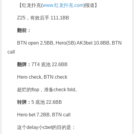
【红龙扑克(
www.红龙扑克.com
)报道】
Z25，有效后手 111.1BB
翻前：
BTN open 2.5BB, Hero(SB) AK3bet 10.8BB, BTN
call
翻牌：
7T4 底池 22.6BB
Hero check, BTN check
超烂的flop，准备check fold。
转牌：
5 底池 22.6BB
Hero bet 7.2BB, BTN call
这个delay小cbet的目的是：