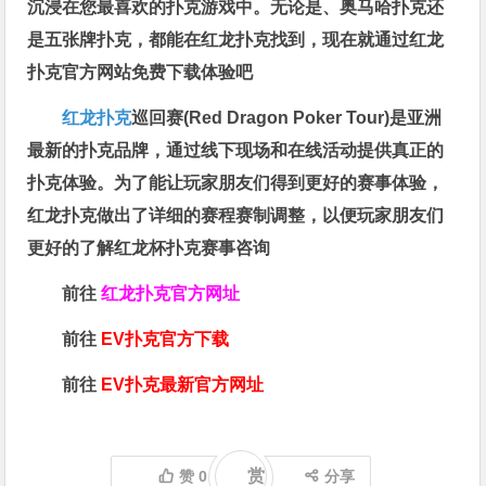
沉浸在您最喜欢的扑克游戏中。无论是、奥马哈扑克还
是五张牌扑克，都能在红龙扑克找到，现在就通过红龙
扑克官方网站免费下载体验吧
红龙扑克
巡回赛​(Red Dragon Poker Tour)是亚洲
最新的扑克品牌，通过线下现场和在线活动提供真正的
扑克体验。为了能让玩家朋友们得到更好的赛事体验，
红龙扑克做出了详细的赛程赛制调整，以便玩家朋友们
更好的了解红龙杯扑克赛事咨询
前往
红龙扑克官方网址
前往
EV扑克官方下载
前往
EV扑克最新官方网址
赏
赞
0
分享