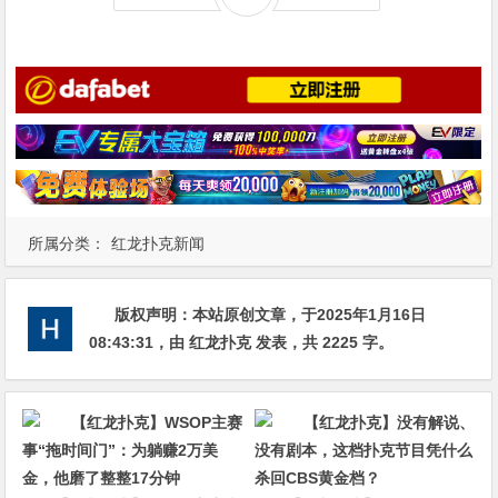
所属分类：
红龙扑克新闻
版权声明：
本站原创文章，于2025年1月16日
08:43:31
，由
红龙扑克
发表，共 2225 字。