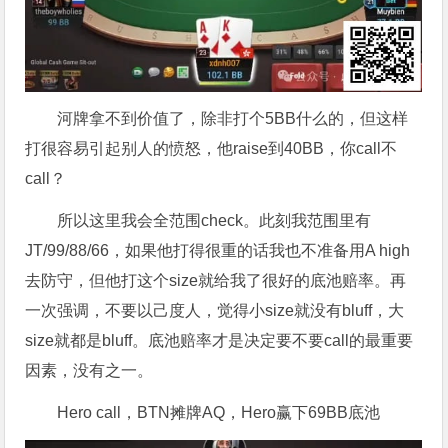
河牌拿不到价值了，除非打个5BB什么的，但这样
打很容易引起别人的愤怒，他raise到40BB，你call不
call？
所以这里我会全范围check。此刻我范围里有
JT/99/88/66，如果他打得很重的话我也不准备用A high
去防守，但他打这个size就给我了很好的底池赔率。再
一次强调，不要以己度人，觉得小size就没有bluff，大
size就都是bluff。底池赔率才是决定要不要call的最重要
因素，没有之一。
Hero call，BTN摊牌AQ，Hero赢下69BB底池