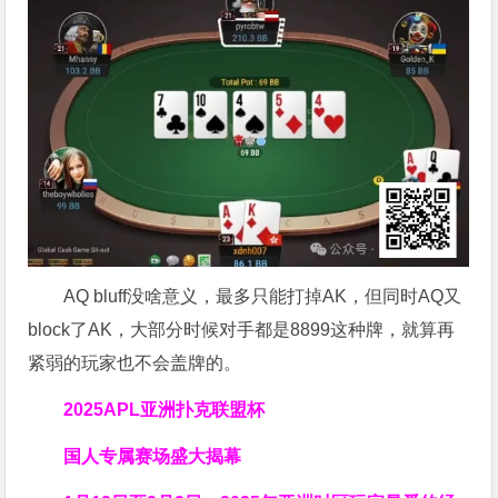
AQ bluff没啥意义，最多只能打掉AK，但同时AQ又
block了AK，大部分时候对手都是8899这种牌，就算再
紧弱的玩家也不会盖牌的。
2025APL亚洲扑克联盟杯
国人专属赛场盛大揭幕