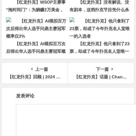
【红龙扑克】WSOP主赛事
【红龙扑克】没有解说、没
“拖时间门”：为躺赚2万美金，
有剧本，这档扑克节目凭什么杀
他磨了整整17分钟
回CBS黄金档？
【红龙扑克】AI模拟百万次
【红龙扑克】他只拿到了23
后得出华人选手问鼎主赛冠军概
票，却成了今年扑克名人堂唯一
率仅3%
的入选者
上一篇
下一篇
【红龙扑克】回顾 | 2024 年最佳扑克手牌
【红龙扑克】话题 | Chance Kornuth想告诉年轻时的自己关于扑克的事情
文
发表评论
章
导
航