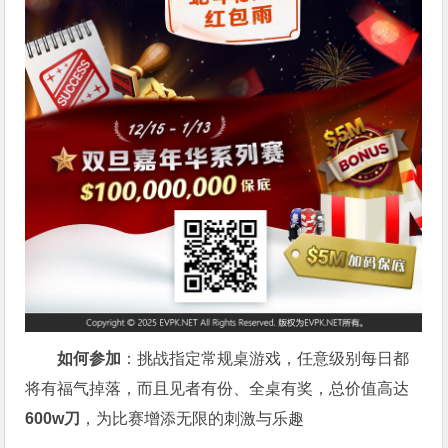
如何参加
：挑战指定常规桌游戏，任意级别每日都
将有福气掉落，而且见者有份、全桌有奖，总价值高达
600w刀
，为比赛增添无限的刺激与乐趣