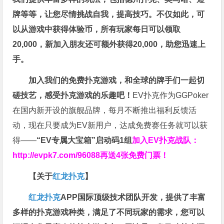
牌等等，让您尽情挑战自我，提高技巧。不仅如此，
可
以从游戏中获得体验币，所有玩家每日可以领取
20,000，新加入朋友还可额外获得20,000，助您迅速上
手。
加入我们的免费扑克游戏，和全球的牌手们一起切
磋技艺，感受扑克游戏的乐趣吧！
EV扑克作为GGPoker
在国内新开设的旗舰品牌，每月不断推出福利反馈活
动，现在只要成为EV新用户，达成免费赛任务就可以获
得——
“EV专属大宝箱”启动码1组
加入EV扑克战队：
http://evpk7.com/96088
再送4张免费门票！
【关于
红龙扑克
】
红龙扑克
APP国际顶级技术团队开发，提供了丰富
多样的扑克游戏种类，满足了不同玩家的需求，您可以