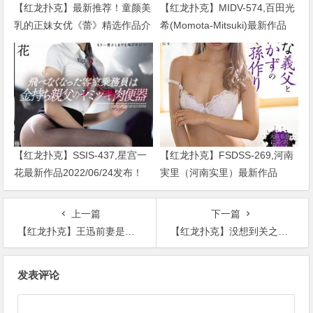
【红龙扑克】最新推荐！童颜美
【红龙扑克】MIDV-574,百田光
乳的正妹女优《蕾》精选作品介
希(Momota-Mitsuki)最新作品
绍……
2024/01/02发布！
【红龙扑克】SSIS-437,星宫一
【红龙扑克】FSDSS-269,河南
花最新作品2022/06/24发布！
実里（河南实里）最新作品
2021-08-26发布！
上一篇
下一篇
【红龙扑克】王迅前妻是谁? 前妻魏臻照片流出被曝患癌去世?
【红龙扑克】没想到关之琳竟介入过《白蛇传》小青的婚姻！其称后悔做小三
文
发表评论
章
导