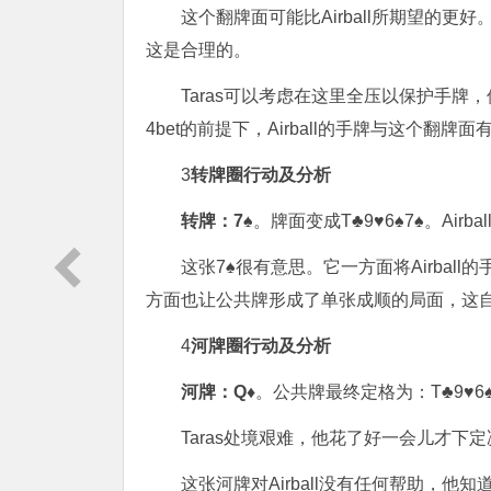
这个翻牌面可能比Airball所期望的
这是合理的。
Taras可以考虑在这里全压以保护手
4bet的前提下，Airball的手牌与这个翻
3
转牌圈行动及分析
转牌：7♠
。牌面变成T♣9♥6♠7♠。Airba
这张7♠很有意思。它一方面将Airbal
方面也让公共牌形成了单张成顺的局面，这
4
河牌圈行动及分析
河牌：
Q♦
。公共牌最终定格为：T♣9♥6♠7
Taras处境艰难，他花了好一会儿才下定
这张河牌对Airball没有任何帮助，