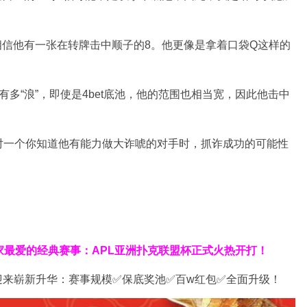
令人相信他有一张在转牌击中顺子的8。他更像是拿着口袋Q这样的
l打牌有多“浪”，即使是4bet底池，他的范围也相当宽，因此他击中
对一个你知道他有能力做大诈唬的对手时，抓诈成功的可能性
区玩家最爱的经典赛事：APL亚洲扑克联盟杯正式火热开打！
迎来崭新升华：赛事规模✅保底奖池✅百w红包✅全面升级！