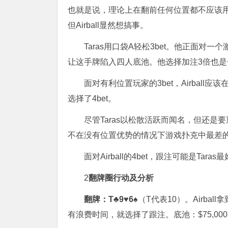
也就是说，理论上在翻前任何位置都不应该
但Airball显然想搞事。
Taras用口袋A轻松3bet。他正面
让这手牌陷入四人底池。他选择加注3倍也
面对有利位置玩家的3bet，Airbal
选择了4bet。
尽管Taras以松散活跃而闻名，但还是
不在没有位置优势的情况下游戏扑克中最差
面对Airball的4bet，跟注可能是Tara
2
翻牌圈行动及分析
翻牌：T♣
9♥
6♠
（T代表10）。Airbal
有浪费时间，就选择了跟注。底池：$75,00