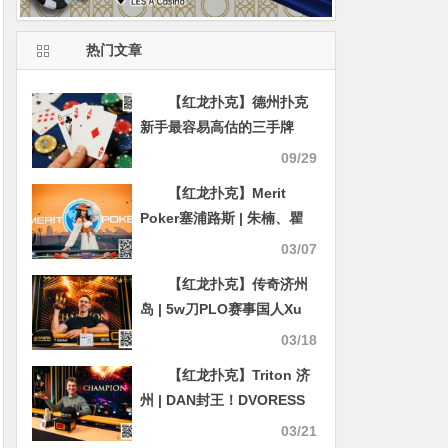
热门文章
【红龙扑克】德州扑克
新手最容易高估的三手牌
09/29
【红龙扑克】Merit
Poker塞浦路斯 | 朱楠、瞿
枫、徐强、杨鹏等国人选手
03/07
在主赛DAY1 B组中成功晋级
【红龙扑克】传奇济州
岛 | 5w刀PLO赛事国人Xu
Liang获得第4名，匈牙利
03/18
Gergo Nagy夺冠
【红龙扑克】Triton 济
州 | DAN封王！DVORESS
力压KOON，斩获短牌收官
03/21