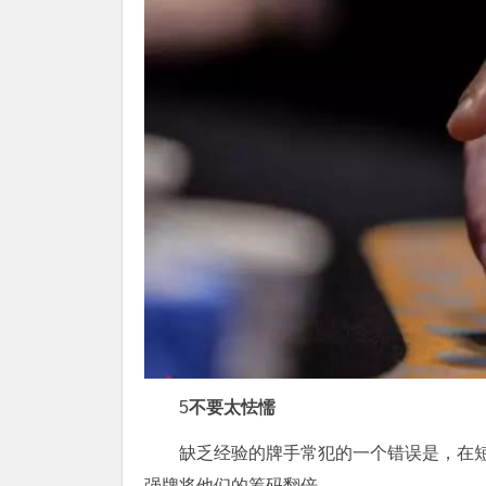
5
不要太怯懦
缺乏经验的牌手常犯的一个错误是，在
强牌将他们的筹码翻倍。