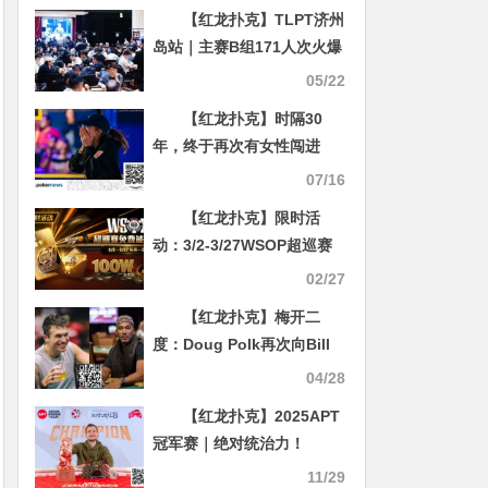
战冠军
【红龙扑克】TLPT济州
岛站｜主赛B组171人次火爆
对战剩余26人晋级！Bai
05/22
Yunpeng狂揽超80万计分笑
【红龙扑克】时隔30
傲全场！YIMING LEE斩获
年，终于再次有女性闯进
巡游豪客赛王冠！
WSOP主赛决赛桌
07/16
【红龙扑克】限时活
动：3/2-3/27WSOP超巡赛
免费能量卡100W总奖励免费
02/27
赛
【红龙扑克】梅开二
度：Doug Polk再次向Bill
Perkins发起20万美元减体
04/28
脂挑战
【红龙扑克】2025APT
冠军赛｜绝对统治力！
Roman Hrabec 超级豪客冠
11/29