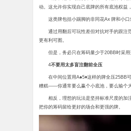
动。这允许你实现自己底牌的所有底池权益
这类牌包括小踢脚的非同花Ax 牌和小口袋
通过用翻后可玩性差但对抗对手的跟注
更有利可图。
但是，务必只在筹码量少于20BB时采
4
不要用太多盲注翻前全压
在中间位置用A♠5♦这样的牌全压25
糟糕——你通常要么赢个小底池，要么输个
相反，理想的玩法是坚持标准尺度的加注
把你的筹码留给更好的场合和更强的牌。