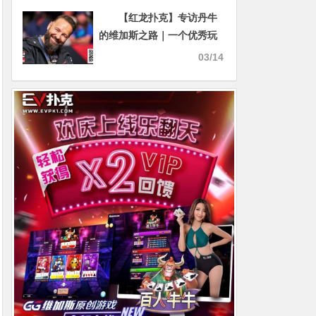
军赛全程领跑强势夺冠！
【红龙扑克】专访丹牛
的维加斯之路｜一个优秀玩
家vs职业玩家的「最大差
03/14
距」是什么？