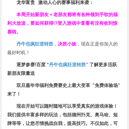
龙华富贵 激动人心的赛事福利来袭：
本周开始新朋友＋老朋友都将有各种领到手软的福
利大放送，要如何获得!?登入游戏中查看有没有收到惊
喜啦。
丹牛也疯狂逆转胜
，
决胜小妹
，现在正是你加入的
最好时机！
逐梦参赛!百度 “
丹牛也疯狂逆转胜
”
了解更多
活跃
新朋友限量送
双旦嘉年华福利
免费赛史上最大变革
”免费体验场”
来了！
现在开始可以随时随地可以享受真实的游戏体验！
我们提供丰富多样的玩法，包括德州扑克、奥马哈、短
牌等等，让您尽情挑战自我，提高技巧。不仅如此，
可