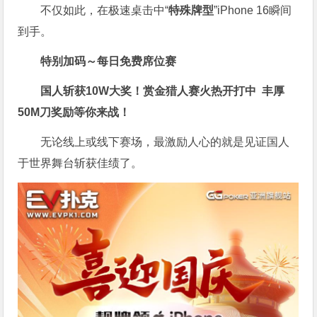
不仅如此，在极速桌击中“
特殊牌型
”iPhone 16瞬间
到手。
特别加码～每日免费席位赛
国人斩获
10W
大奖！
赏金猎人赛火热开打中 丰厚
50M刀奖励等你来战！
无论线上或线下赛场，最激励人心的就是见证国人
于世界舞台斩获佳绩了。