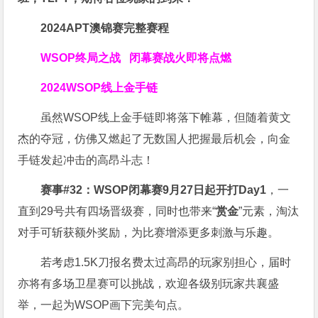
2024APT澳锦赛完整赛程
WSOP终局之战 闭幕赛战火即将点燃
2024
WSOP线上金手链
虽然WSOP线上金手链即将落下帷幕，但随着黄文
杰的夺冠，仿佛又燃起了无数国人把握最后机会，向金
手链发起冲击的高昂斗志！
赛事#32：WSOP闭幕赛9月27日起开打Day1
，一
直到29号共有四场晋级赛，同时也带来“
赏金
”元素，淘汰
对手可斩获额外奖励，为比赛增添更多刺激与乐趣。
若考虑1.5K刀报名费太过高昂的玩家别担心，届时
亦将有多场卫星赛可以挑战，欢迎各级别玩家共襄盛
举，一起为WSOP画下完美句点。