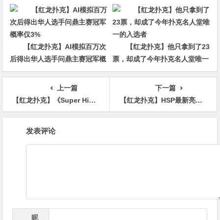
他磨了整整17分钟
回CBS黄金档？
【红龙扑克】AI模拟百万次
【红龙扑克】他只拿到了23
后得出华人选手问鼎主赛冠军概
票，却成了今年扑克名人堂唯一
率仅3%
的入选者
上一篇
下一篇
【红龙扑克】《Super High stakes Week》首日战况激烈 曾玲琳对决Dylan成焦点 Dylan成最大收益者
【红龙扑克】HSP最新亮点：外卖软件创始人Stanley Tang大杀四方
文
发表评论
章
导
航
昵