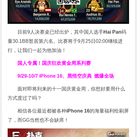
目前9人决赛桌已经出炉，其中国人选手
Hai Pan
码
量30.1BB暂居第六名。比赛将于9月25日02:00继续进
行，让我们一起为他加油！
国人专属！
国庆狂欢黄金周系列赛
9/29-10/7
iPhone 16、黑悟空庆典
燃爆全场
面对即将到来的十一国庆黄金周，你想好要用什么
方式度过了吗？
相信各位最近都被各种
iPhone 16
的海量福利给刷屏
了，而GG当然也不会缺席！