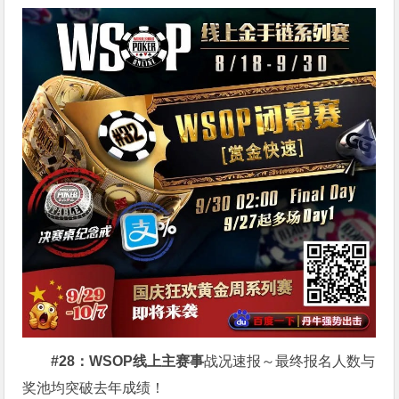
#28：WSOP线上主赛事
战况速报～最终报名人数与
奖池均突破去年成绩！