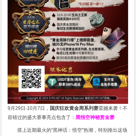
9月29日-10月7日，
国庆狂欢黄金周系列赛
震撼来袭！不
容错过的盛大赛事亮点包含了：
黑悟空神秘赏金赛
搭上近期最火的“黑神话：悟空”热潮，特别推出这场