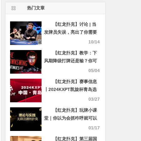
热门文章
【红龙扑克】讨论 | 当
发牌员失误，亮出了你需要
的牌，这手牌到底该不该
10/14
弃？
【红龙扑克】教学：下
风期降级打牌还是输？你可
能犯了这5个错误
05/04
【红龙扑克】赛事信息
丨2024KXPT凯旋杯青岛选
拔赛详细赛程赛制发布
03/27
【红龙扑克】玩牌小课
堂｜你以为会抓咋呼就可以
掌控全场了么？来看看扑克
01/17
大师的底池哲学吧！
【红龙扑克】第三届国