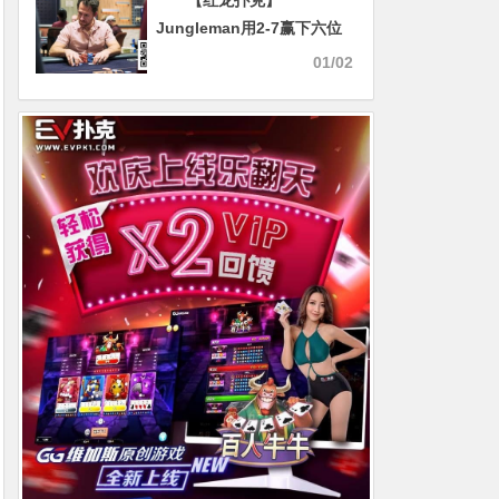
【红龙扑克】
Jungleman用2-7赢下六位
数底池！简直离大谱
01/02