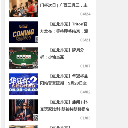
门杯次日 | 广西三月三，主
赛A组开打共135人次参赛，
04/24
林峰CL携35人晋级第二轮，
【红龙扑克】Triton官
邓彪勇夺开幕赛冠军
方发布：等待即将结束，迎
接TRITON ONE!
06/21
【红龙扑克】牌局分
析：少输当赢
01/07
【红龙扑克】华冠杯益
阳站官宣延期！5月28日全
新启幕，一起玩遍益阳、吃
04/02
遍益阳
【红龙扑克】趣闻 | 扑
克玩家比利·朗被特朗普提名
的新国税局局长
01/03