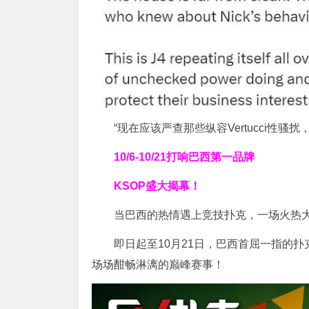
“现在应该严查那些纵容Vertucci性骚
10/6-10/21
打响巴西第一品牌
KSOP盛大揭幕！
当巴西的热情遇上竞技扑克，一场火热
即日起至10月21日，巴西首屈一指的扑
场场酣畅淋漓的巅峰赛事！