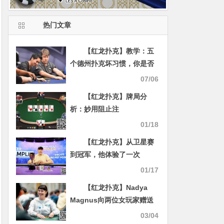
热门文章
【红龙扑克】教学：五
个德州扑克坏习惯，你是否
也深受其害？
07/06
【红龙扑克】牌局分
析：妙用阻止注
01/18
【红龙扑克】从卫星赛
到冠军，他体验了一次
“Moneymaker之路”
01/17
【红龙扑克】Nadya
Magnus向两位女玩家赠送
WSOP主赛席位 标志性的拉
03/04