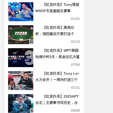
斯维加斯Tropicana扑克室
【红龙扑克】Tony晋级
将于4月关闭
WSOP天堂超级主赛事
Day3，丹牛止步170名，
01/01
Hellmuth成为泡沫男孩
【红龙扑克】牌局分
析：强烈建议不要打这个
size
02/12
【红龙扑克】WPT韩国
站倒计时3天：奖金过亿大鲨
鱼Steve O’Dwyer确认出席
07/06
主赛与一滴水豪客赛
【红龙扑克】Tony Lin
火力全开！一周内打进三个
决赛桌，斩获奖励200W
01/11
【红龙扑克】2025APT
台北｜主赛事书写历史，台
湾地区纪录被打破！丁彪超
05/09