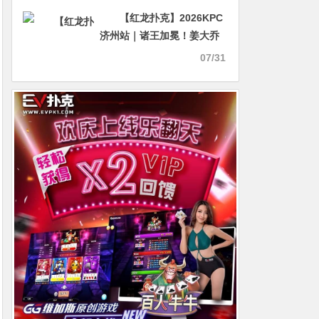
级巨星挑战赛封王！
【红龙扑克】2026KPC
济州站｜诸王加冕！姜大乔
摘取系列赛首位双冠王，朱
07/31
泾轩问鼎PLO顺利摘冠，豪
客赛冠军出炉！神秘赏金赛
决战打响！