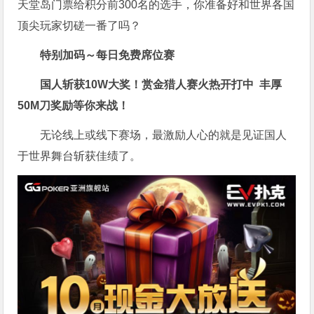
天堂岛门票给积分前300名的选手，你准备好和世界各国
顶尖玩家切磋一番了吗？
特别加码～每日免费席位赛
国人斩获
10W
大奖！
赏金猎人赛火热开打中 丰厚
50M刀奖励等你来战！
无论线上或线下赛场，最激励人心的就是见证国人
于世界舞台斩获佳绩了。