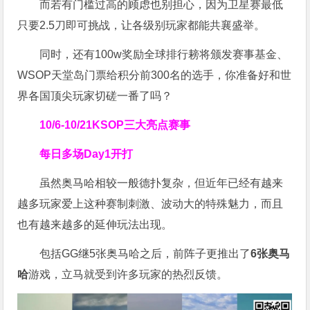
而若有门槛过高的顾虑也别担心，因为卫星赛最低
只要2.5刀即可挑战，让各级别玩家都能共襄盛举。
同时，还有100w奖励全球排行耪将颁发赛事基金、
WSOP天堂岛门票给积分前300名的选手，你准备好和世
界各国顶尖玩家切磋一番了吗？
10/6-10/21
KSOP三大亮点赛事
每日多场Day1开打
虽然奥马哈相较一般德扑复杂，但近年已经有越来
越多玩家爱上这种赛制刺激、波动大的特殊魅力，而且
也有越来越多的延伸玩法出现。
包括GG继5张奥马哈之后，前阵子更推出了
6张奥马
哈
游戏，立马就受到许多玩家的热烈反馈。