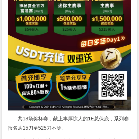
共18场奖杯赛，献上丰厚惊人的
1E
总保底，系列赛
报名从15刀至525刀不等。