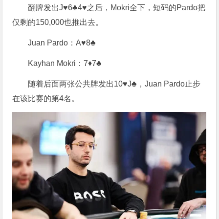
翻牌发出J♥6♣4♥之后，Mokri全下，短码的Pardo把
仅剩的150,000也推出去。
Juan Pardo：A♥8♣
Kayhan Mokri：7♦7♣
随着后面两张公共牌发出10♥J♣，Juan Pardo止步
在该比赛的第4名。