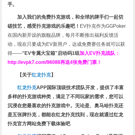
手。
加入我们的免费扑克游戏，和全球的牌手们一起切
磋技艺，感受扑克游戏的乐趣吧！
EV扑克作为GGPoker
在国内新开设的旗舰品牌，每月不断推出福利反馈活
动，现在只要成为EV新用户，达成免费赛任务就可以获
得——
“EV专属大宝箱”启动码1组
加入EV扑克战队：
http://evpk7.com/96088
再送4张免费门票！
【关于
红龙扑克
】
红龙扑克
APP国际顶级技术团队开发，提供了丰富
多样的扑克游戏种类，满足了不同玩家的需求，您可以
沉浸在您最喜欢的扑克游戏中。无论是、奥马哈扑克还
是五张牌扑克，都能在红龙扑克找到，现在就通过红龙
扑克官方网站免费下载体验吧