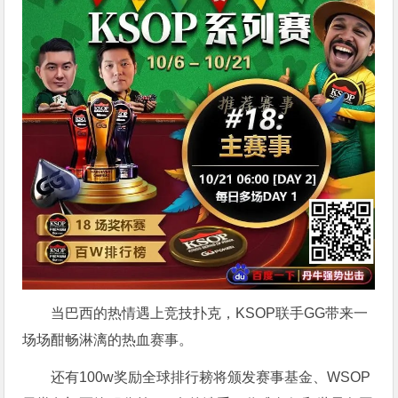
当巴西的热情遇上竞技扑克，KSOP联手GG带来一
场场酣畅淋漓的热血赛事。
还有100w奖励全球排行耪将颁发赛事基金、WSOP