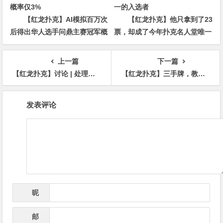
【红龙扑克】AI模拟百万次
【红龙扑克】他只拿到了23
后得出华人选手问鼎主赛冠军概
票，却成了今年扑克名人堂唯一
率仅3%
的入选者
上一篇
下一篇
【红龙扑克】讨论 | 处理日常游戏中频繁出现的情况的能力，决定了玩家长期的利润
【红龙扑克】三手牌，教你抓住下注尺度的马脚盈利
文
发表评论
章
导
航
昵
*
称
邮