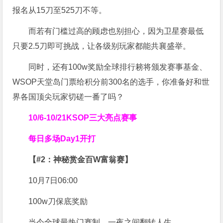
报名从15刀至525刀不等。
而若有门槛过高的顾虑也别担心，因为卫星赛最低
只要2.5刀即可挑战，让各级别玩家都能共襄盛举。
同时，还有100w奖励全球排行耪将颁发赛事基金、
WSOP天堂岛门票给积分前300名的选手，你准备好和世
界各国顶尖玩家切磋一番了吗？
10/6-10/21
KSOP三大亮点赛事
每日多场Day1开打
【#2：神秘赏金百W富翁赛】
10月7日06:00
100w刀保底奖励
当今全球最热门赛制，一夜之间翻转人生