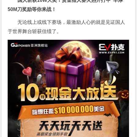
国人斩获
10W
大奖！
赏金猎人赛火热开打中 丰厚
50M刀奖励等你来战！
无论线上或线下赛场，最激励人心的就是见证国人
于世界舞台斩获佳绩了。