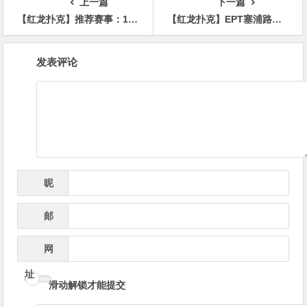
上一篇
下一篇
【红龙扑克】推荐赛事：10/20-10/28最顶级的豪客系列赛遇上全球最高殿堂赛事
【红龙扑克】EPT塞浦路斯：国人Zhendong Li获超豪客热身赛第8名 魏国梁深码晋级Eureka主赛事Day2
文
发表评论
章
导
航
昵
*
称
邮
*
箱
网
址
滑动解锁才能提交