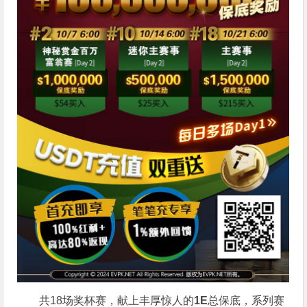
共18场奖杯赛，献上丰厚惊人的
1E
总保底，系列赛