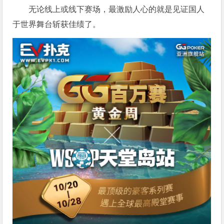
无论线上或线下赛场，最激励人心的就是见证国人
于世界舞台斩获佳绩了。