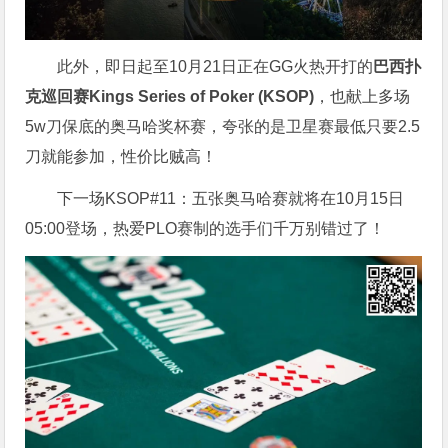
此外，即日起至10月21日正在GG火热开打的
巴西扑
克巡回赛Kings Series of Poker (KSOP)
，也献上多场
5w刀保底的奥马哈奖杯赛，夸张的是卫星赛最低只要2.5
刀就能参加，性价比贼高！
下一场KSOP#11：五张奥马哈赛就将在10月15日
05:00登场，热爱PLO赛制的选手们千万别错过了！