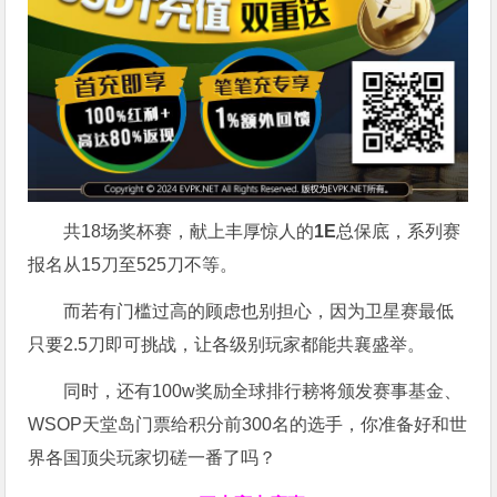
共18场奖杯赛，献上丰厚惊人的
1E
总保底，系列赛
报名从15刀至525刀不等。
而若有门槛过高的顾虑也别担心，因为卫星赛最低
只要2.5刀即可挑战，让各级别玩家都能共襄盛举。
同时，还有100w奖励全球排行耪将颁发赛事基金、
WSOP天堂岛门票给积分前300名的选手，你准备好和世
界各国顶尖玩家切磋一番了吗？