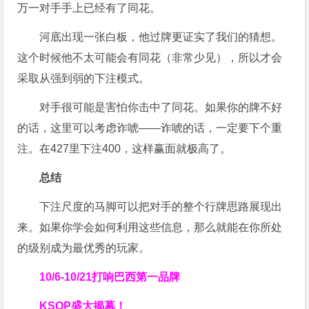
万一对手手上已经有了同花。
河底出现一张白板，他过牌更证实了我们的猜想。
这个时候他不太可能会有同花（非常少见），所以才会
采取从强到弱的下注模式。
对手很可能是害怕你击中了同花。如果你的牌不好
的话，这里可以考虑诈唬——诈唬的话，一定要下个重
注。在427里下注400，这样赢面就极高了。
总结
下注尺度的马脚可以把对手的整个行牌思路展现出
来。如果你学会如何利用这些信息，那么就能在你所处
的级别成为最优秀的玩家。
10/6-10/21
打响巴西第一品牌
KSOP盛大揭幕！