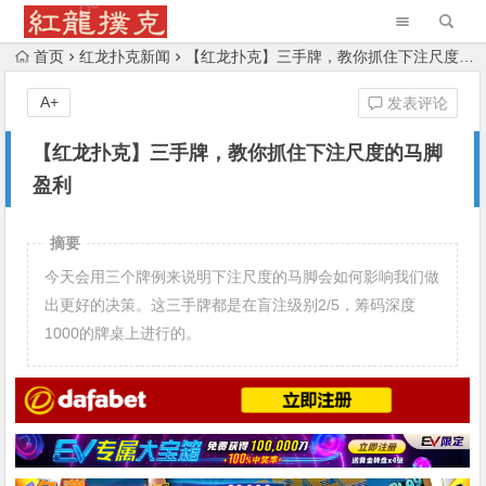
首页
红龙扑克新闻
【红龙扑克】三手牌，教你抓住下注尺度的马脚盈利
A+
发表评论
【红龙扑克】三手牌，教你抓住下注尺度的马脚
盈利
摘要
今天会用三个牌例来说明下注尺度的马脚会如何影响我们做
出更好的决策。这三手牌都是在盲注级别2/5，筹码深度
1000的牌桌上进行的。