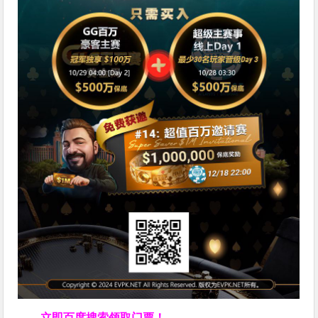
立即百度搜索领取门票！