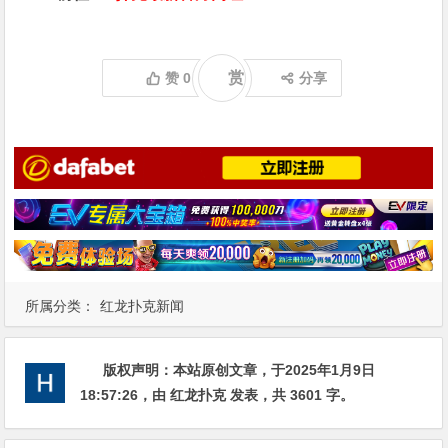
赏
赞
0
分享
所属分类：
红龙扑克新闻
版权声明：
本站原创文章，于2025年1月9日
18:57:26
，由
红龙扑克
发表，共 3601 字。