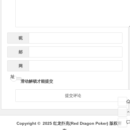
航
昵
*
称
邮
*
箱
网
址
滑动解锁才能提交
Copyright © 2025 红龙扑克(Red Dragon Poker) 版权所