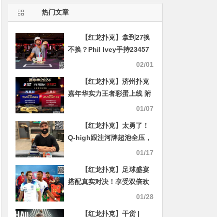
热门文章
【红龙扑克】拿到27换
不换？Phil Ivey手持23457
赢下第11条金手链
02/01
【红龙扑克】济州扑克
嘉年华实力王者彩蛋上线 附
17天济州岛旅行必备清单!
01/07
【红龙扑克】太勇了！
Q-high跟注河牌超池全压，
成功夺冠
01/17
【红龙扑克】足球盛宴
搭配真实对决！享受双倍欢
愉时光！行业首创视频桌，
01/28
真人互动，消除一切痛点！
【红龙扑克】干货 |