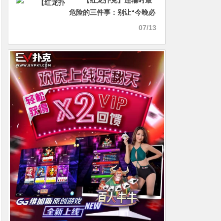
【红龙扑克】连输时最
危险的三件事：别让“今晚必
须追回来”替你做决定
07/13