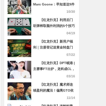
Marc Goone：早知道这9件
事，我打牌赚第一个100万
10/30
能少走几年弯路！
【红龙扑克】利用后门
听牌榨取额外利润的5个技巧
04/19
【红龙扑克】新用户福
利｜注册登记送黄金转盘门
票，活跃玩家还有赛事门票
07/22
奖励
【红龙扑克】DPT岘港 |
主赛事FT出炉，龙科成CL，
迷你主赛25人晋级决赛日
03/16
【红龙扑克】魔术师连
续盈利的魔法！偏离GTO依
然可以获胜的秘密是什么？
11/14
【Polk解析】