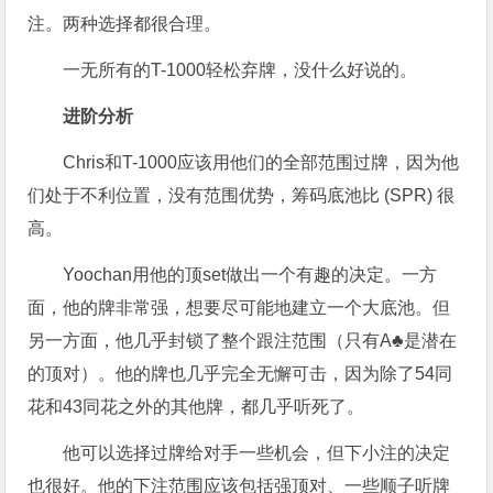
注。两种选择都很合理。
一无所有的T-1000轻松弃牌，没什么好说的。
进阶分析
Chris和T-1000应该用他们的全部范围过牌，因为他
们处于不利位置，没有范围优势，筹码底池比 (SPR) 很
高。
Yoochan用他的顶set做出一个有趣的决定。一方
面，他的牌非常强，想要尽可能地建立一个大底池。但
另一方面，他几乎封锁了整个跟注范围（只有A♣是潜在
的顶对）。他的牌也几乎完全无懈可击，因为除了54同
花和43同花之外的其他牌，都几乎听死了。
他可以选择过牌给对手一些机会，但下小注的决定
也很好。他的下注范围应该包括强顶对、一些顺子听牌