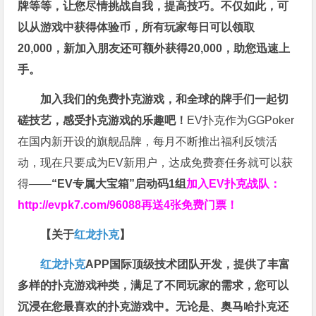
牌等等，让您尽情挑战自我，提高技巧。不仅如此，
可
以从游戏中获得体验币，所有玩家每日可以领取
20,000，新加入朋友还可额外获得20,000，助您迅速上
手。
加入我们的免费扑克游戏，和全球的牌手们一起切
磋技艺，感受扑克游戏的乐趣吧！
EV扑克作为GGPoker
在国内新开设的旗舰品牌，每月不断推出福利反馈活
动，现在只要成为EV新用户，达成免费赛任务就可以获
得——
“EV专属大宝箱”启动码1组
加入EV扑克战队：
http://evpk7.com/96088
再送4张免费门票！
【关于
红龙扑克
】
红龙扑克
APP国际顶级技术团队开发，提供了丰富
多样的扑克游戏种类，满足了不同玩家的需求，您可以
沉浸在您最喜欢的扑克游戏中。无论是、奥马哈扑克还