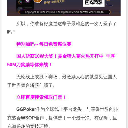
所以，你准备好度过这辈子最难忘的一次万圣节了
吗？
特别加码～每日免费席位赛
国人斩获
10W
大奖！
赏金猎人赛火热开打中 丰厚
50M刀奖励等你来战！
无论线上或线下赛场，最激励人心的就是见证国人
于世界舞台斩获佳绩了。
立即百度搜索领取门票！
GGPoker
作为全球线上平台龙头，与享誉世界的扑
克盛会
WSOP
合作，提供选手一个最干净、有保障，且
充满乐趣的竞技环境。