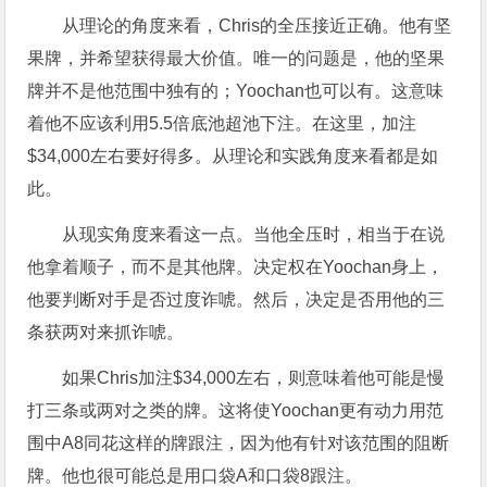
从理论的角度来看，Chris的全压接近正确。他有坚
果牌，并希望获得最大价值。唯一的问题是，他的坚果
牌并不是他范围中独有的；Yoochan也可以有。这意味
着他不应该利用5.5倍底池超池下注。在这里，加注
$34,000左右要好得多。从理论和实践角度来看都是如
此。
从现实角度来看这一点。当他全压时，相当于在说
他拿着顺子，而不是其他牌。决定权在Yoochan身上，
他要判断对手是否过度诈唬。然后，决定是否用他的三
条获两对来抓诈唬。
如果Chris加注$34,000左右，则意味着他可能是慢
打三条或两对之类的牌。这将使Yoochan更有动力用范
围中A8同花这样的牌跟注，因为他有针对该范围的阻断
牌。他也很可能总是用口袋A和口袋8跟注。