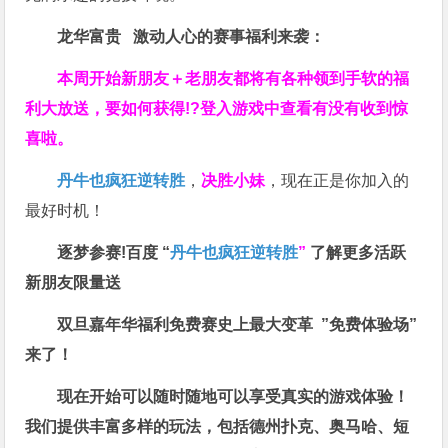
龙华富贵 激动人心的赛事福利来袭：
本周开始新朋友＋老朋友都将有各种领到手软的福
利大放送，要如何获得!?登入游戏中查看有没有收到惊
喜啦。
丹牛也疯狂逆转胜
，
决胜小妹
，现在正是你加入的
最好时机！
逐梦参赛!百度 “
丹牛也疯狂逆转胜
”
了解更多
活跃
新朋友限量送
双旦嘉年华福利
免费赛史上最大变革
”免费体验场”
来了！
现在开始可以随时随地可以享受真实的游戏体验！
我们提供丰富多样的玩法，包括德州扑克、奥马哈、短