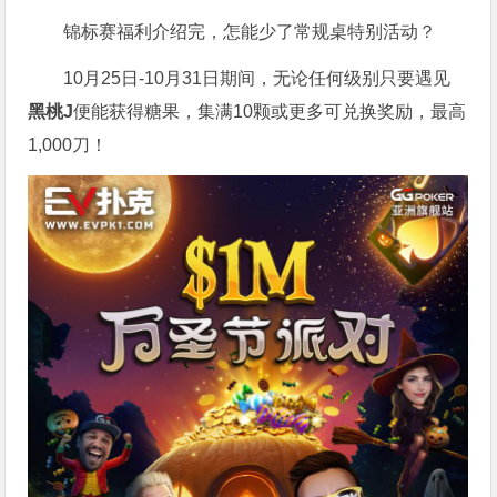
锦标赛福利介绍完，怎能少了常规桌特别活动？
10月25日-10月31日期间，无论任何级别只要遇见
黑桃J
便能获得糖果，集满10颗或更多可兑换奖励，最高
1,000刀！