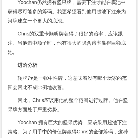
Yoochan仍然拥有坚果牌，需要下注才能在底池中
获得尽可能多的筹码。我更希望看到他用超池下注来为
河牌建立一个更大的底池。
Chris的双重卡顺听牌获得了很好的赔率，应该跟
注。当他击中顺子时，他有很大的隐含赔率赢得巨额底
池。
进阶分析
转牌7♥是一张中性牌，这意味着没有哪个玩家的范
围会因此不成比例地改善。
因此，Chris应该用他的整个范围进行过牌。他在坚
果牌方面处于严重劣势。
Yoochan 拥有巨大的坚果优势，应该采用超池下注
策略。为了用手中的价值牌赢得Chris的全部筹码，这种