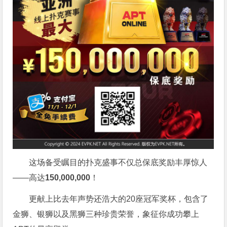
这场备受瞩目的扑克盛事不仅总保底奖励丰厚惊人
——高达
150,000,000
！
更献上比去年声势还浩大的20座冠军奖杯，包含了
金狮、银狮以及黑狮三种珍贵荣誉，象征你成功攀上