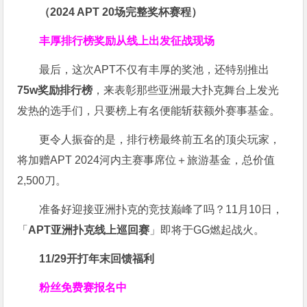
（2024 APT 20场完整奖杯赛程）
丰厚排行榜奖励
从线上出发征战现场
最后，这次APT不仅有丰厚的奖池，还特别推出
75w奖励排行榜
，来表彰那些亚洲最大扑克舞台上发光
发热的选手们，只要榜上有名便能斩获额外赛事基金。
更令人振奋的是，排行榜最终前五名的顶尖玩家，
将加赠APT 2024河内主赛事席位＋旅游基金，总价值
2,500刀。
准备好迎接亚洲扑克的竞技巅峰了吗？11月10日，
「
APT亚洲扑克线上巡回赛
」即将于GG燃起战火。
11/29开打
年末回馈福利
粉丝免费赛报名中