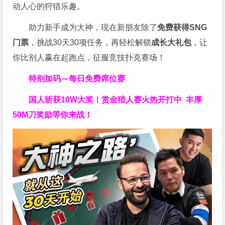
动人心的狩猎乐趣。
助力新手成为大神，现在新朋友除了
免费获得SNG
门票
，挑战30天30项任务，再轻松解锁
成长大礼包
，让
你比别人赢在起跑点，征服竞技扑克赛场！
特别加码～每日免费席位赛
国人斩获
10W
大奖！
赏金猎人赛火热开打中 丰厚
50M刀奖励等你来战！