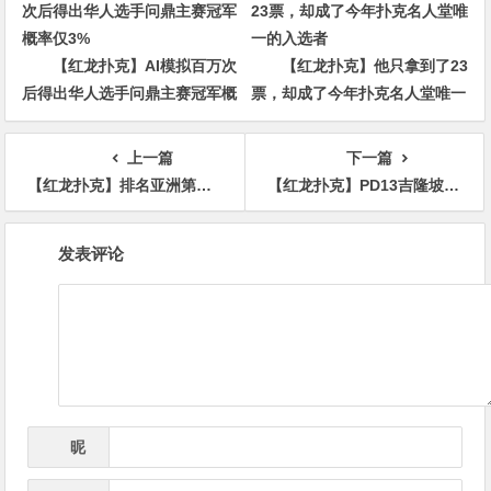
【红龙扑克】AI模拟百万次
【红龙扑克】他只拿到了23
后得出华人选手问鼎主赛冠军概
票，却成了今年扑克名人堂唯一
率仅3%
的入选者
上一篇
下一篇
【红龙扑克】排名亚洲第一中国女牌手，出国比赛遭遇职业生涯奇耻大辱
【红龙扑克】PD13吉隆坡站：马来西亚免签出行！“娱乐玩家”Mr.X独家解读PD13选手池
文
发表评论
章
导
航
昵
*
称