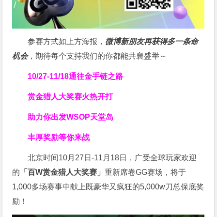
参赛方式如上方海报，
微博新朋友再获得多一条命
机会
，期待每个支持我们的你都能共襄盛举～
10/27-11/18通往金手链之路
赏金猎人大奖赛
火热开打
助力你
出发WSOP天堂岛
丰厚奖励等你来战
北京时间10月27日-11月18日，广受全球玩家欢迎
的
「百W赏金猎人大奖赛」
重新席卷GG赛场，将于
1,000多场赛事中献上既豪华又疯狂的5,000w刀总保底奖
励！