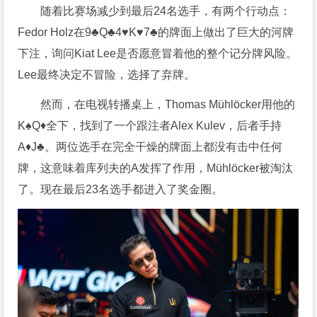
随着比赛场减少到最后24名选手，有两个行动点：
Fedor Holz在9♣Q♣4♥K♥7♣的牌面上做出了巨大的河牌
下注，询问Kiat Lee是否愿意冒着他的整个记分牌风险。
Lee最终决定不冒险，选择了弃牌。
然而，在电视转播桌上，Thomas Mühlöcker用他的
K♠Q♦全下，找到了一个跟注者Alex Kulev，后者手持
A♦J♣。两位选手在完全干燥的牌面上都没有击中任何
牌，这意味着库列夫的A发挥了作用，Mühlöcker被淘汰
了。现在最后23名选手都进入了奖金圈。