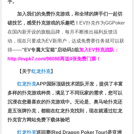
手。
加入我们的免费扑克游戏，和全球的牌手们一起切
磋技艺，感受扑克游戏的乐趣吧！
EV扑克作为GGPoker
在国内新开设的旗舰品牌，每月不断推出福利反馈活
动，现在只要成为EV新用户，达成免费赛任务就可以获
得——
“EV专属大宝箱”启动码1组
加入EV扑克战队：
http://evpk7.com/96088
再送4张免费门票！
【关于
红龙扑克
】
红龙扑克
APP国际顶级技术团队开发，提供了丰富
多样的扑克游戏种类，满足了不同玩家的需求，您可以
沉浸在您最喜欢的扑克游戏中。无论是、奥马哈扑克还
是五张牌扑克，都能在红龙扑克找到，现在就通过红龙
扑克官方网站免费下载体验吧
红龙扑克
巡回赛​(Red Dragon Poker Tour)是亚洲