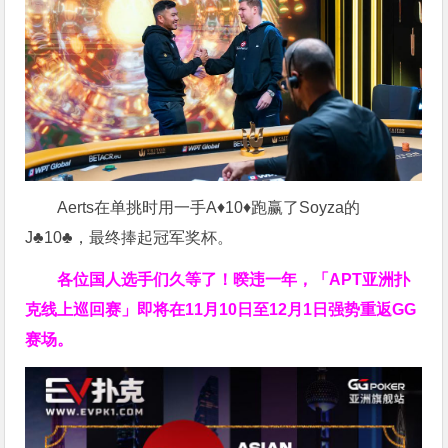
Aerts在单挑时用一手A♦10♦跑赢了Soyza的
J♣10♣，最终捧起冠军奖杯。
各位国人选手们久等了！暌违一年，「APT亚洲扑
克线上巡回赛」即将在11月10日至12月1日强势重返GG
赛场。