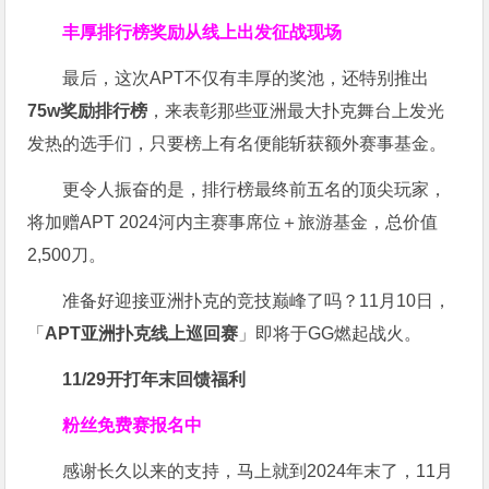
丰厚排行榜奖励
从线上出发征战现场
最后，这次APT不仅有丰厚的奖池，还特别推出
75w奖励排行榜
，来表彰那些亚洲最大扑克舞台上发光
发热的选手们，只要榜上有名便能斩获额外赛事基金。
更令人振奋的是，排行榜最终前五名的顶尖玩家，
将加赠APT 2024河内主赛事席位＋旅游基金，总价值
2,500刀。
准备好迎接亚洲扑克的竞技巅峰了吗？11月10日，
「
APT亚洲扑克线上巡回赛
」即将于GG燃起战火。
11/29开打
年末回馈福利
粉丝免费赛报名中
感谢长久以来的支持，马上就到2024年末了，11月