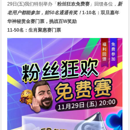
29日(五)我们特别举办「
粉丝狂欢免费赛
」回馈各位，
新
老用户都能参加，前50名通通有奖！
1-10名：双旦嘉年
华神秘赏金赛门票，挑战百W奖励
11-50名：生肖聚惠赛门票