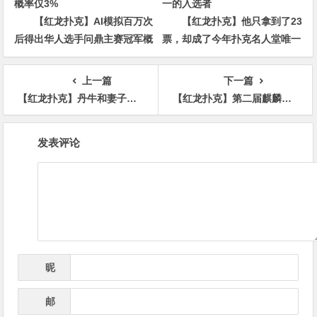
【红龙扑克】AI模拟百万次
【红龙扑克】他只拿到了23
后得出华人选手问鼎主赛冠军概
票，却成了今年扑克名人堂唯一
率仅3%
的入选者
上一篇
下一篇
【红龙扑克】丹牛和妻子Amanda将推出非扑克类播客 Phil Hellmuth解释他为什么不参加Triton
【红龙扑克】第二届麒麟杯丨主赛事319人次参赛丨共79人晋级复赛 林先生398500记分牌领跑C组 Kitty 171500记分牌领跑C+组
文
发表评论
章
导
航
昵
*
称
邮