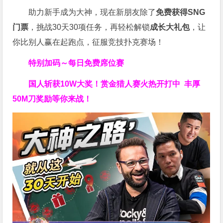
助力新手成为大神，现在新朋友除了
免费获得SNG
门票
，挑战30天30项任务，再轻松解锁
成长大礼包
，让
你比别人赢在起跑点，征服竞技扑克赛场！
特别加码～每日免费席位赛
国人斩获
10W
大奖！
赏金猎人赛火热开打中 丰厚
50M刀奖励等你来战！