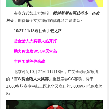
参赛方式如上方海报，
微博新朋友再获得多一条命
机会
，期待每个支持我们的你都能共襄盛举～
10/27-11/18通往金手链之路
赏金猎人大奖赛
火热开打
助力你
出发WSOP天堂岛
丰厚奖励等你来战
北京时间10月27日-11月18日，广受全球玩家欢迎
的
「百W赏金猎人大奖赛」
重新席卷GG赛场，将于
1,000多场赛事中献上既豪华又疯狂的5,000w刀总保底奖
励！