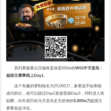
系列赛最重点压轴将是保底500w的
WSOP天堂岛：
超级主赛事线上Day1
。
这个有趣的赛制报名为25,000刀，参赛选手如果能
成功胜出，就可以跳过Day2直接晋级Day3，同时进入奖
励圈，向年底巴哈马天堂岛史无前例的
5,000w刀
超级主
赛事发起冲击。