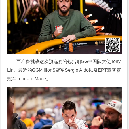
而准备挑战这次预选赛的包括咱GG中国队大使Tony
Lin、最近的GGMillionS冠军Sergio Aido以及EPT豪客赛
冠军Leonard Maue。