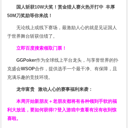
国人斩获
10W
大奖！
赏金猎人赛火热开打中 丰厚
50M刀奖励等你来战！
无论线上或线下赛场，最激励人心的就是见证国人
于世界舞台斩获佳绩了。
立即百度搜索领取门票！
GGPoker
作为全球线上平台龙头，与享誉世界的扑
克盛会
WSOP
合作，提供选手一个最干净、有保障，且
充满乐趣的竞技环境。
龙华富贵 激动人心的赛事福利来袭：
本周开始新朋友＋老朋友都将有各种领到手软的福
利大放送，要如何获得!?登入游戏中查看有没有收到惊
喜啦。