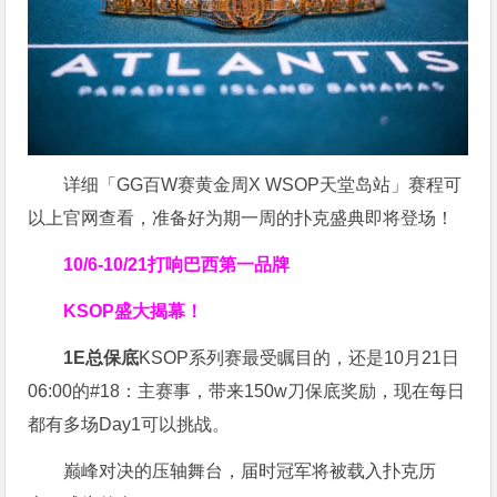
详细「GG百W赛黄金周X WSOP天堂岛站」赛程可
以上官网查看，准备好为期一周的扑克盛典即将登场！
10/6-10/21
打响巴西第一品牌
KSOP盛大揭幕！
1E总保底
KSOP系列赛最受瞩目的，还是10月21日
06:00的#18：主赛事，带来150w刀保底奖励，现在每日
都有多场Day1可以挑战。
巅峰对决的压轴舞台，届时冠军将被载入扑克历