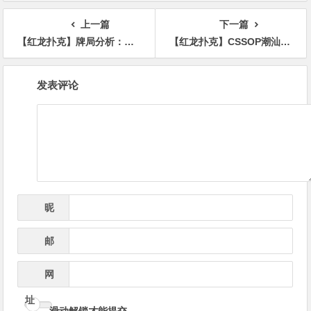
率仅3%
的入选者
上一篇
下一篇
【红龙扑克】牌局分析：我在演什么？
【红龙扑克】CSSOP潮汕杯｜主赛B组共221人次参赛！程良健勇夺榜首，50名选手晋级第二轮
文
发表评论
章
导
航
昵
*
称
邮
*
箱
网
址