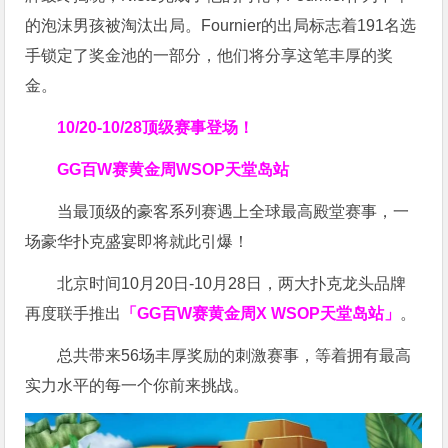
的泡沫男孩被淘汰出局。Fournier的出局标志着191名选
手锁定了奖金池的一部分，他们将分享这笔丰厚的奖
金。
10/20-10/28
顶级赛事登场！
GG百W赛黄金周
WSOP天堂岛站
当最顶级的豪客系列赛遇上全球最高殿堂赛事，一
场豪华扑克盛宴即将就此引爆！
北京时间10月20日-10月28日，两大扑克龙头品牌
再度联手推出
「GG百W赛黄金周X WSOP天堂岛站」
。
总共带来56场丰厚奖励的刺激赛事，等着拥有最高
实力水平的每一个你前来挑战。