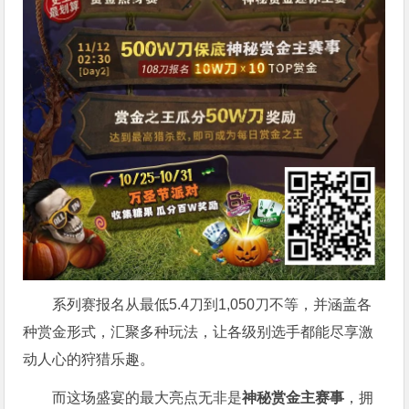
系列赛报名从最低5.4刀到1,050刀不等，并涵盖各
种赏金形式，汇聚多种玩法，让各级别选手都能尽享激
动人心的狩猎乐趣。
而这场盛宴的最大亮点无非是
神秘赏金主赛事
，拥