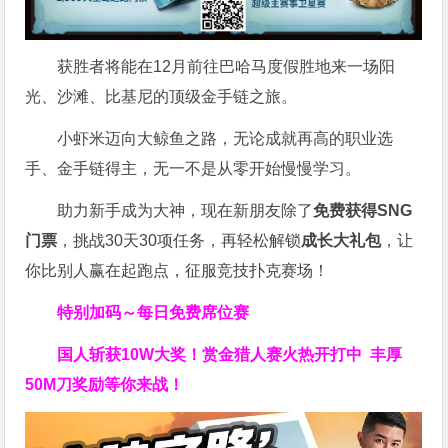
获胜者将能在12月前往巴哈马度假胜地来一场阳
光、沙滩、比基尼的顶级金手链之旅。
小虾米迈向大鲸鱼之路，无论成就再高的职业选
手、金手链得主，无一不是从零开始慢慢学习。
助力新手成为大神，现在新朋友除了
免费获得SNG
门票
，挑战30天30项任务，再轻松解锁
成长大礼包
，让
你比别人赢在起跑点，征服竞技扑克赛场！
特别加码～每日免费席位赛
国人斩获
10W
大奖！
赏金猎人赛火热开打中 丰厚
50M刀奖励等你来战！