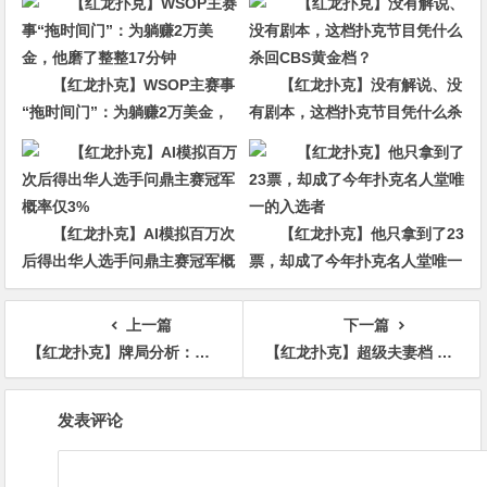
【红龙扑克】WSOP主赛事
【红龙扑克】没有解说、没
“拖时间门”：为躺赚2万美金，
有剧本，这档扑克节目凭什么杀
他磨了整整17分钟
回CBS黄金档？
【红龙扑克】AI模拟百万次
【红龙扑克】他只拿到了23
后得出华人选手问鼎主赛冠军概
票，却成了今年扑克名人堂唯一
率仅3%
的入选者
上一篇
下一篇
【红龙扑克】牌局分析：看不懂的size都要学习
【红龙扑克】超级夫妻档 Foxen夫妇WSOP总手链数已达到7条 丹牛和Seth Davies进入PGT排行榜前3名
文
发表评论
章
导
航