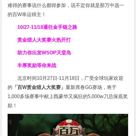
难得的赛事说什么都得参加，说不定你就是那万中选一
的百W幸运得主！
10/27-11/18通往金手链之路
赏金猎人大奖赛
火热开打
助力你
出发WSOP天堂岛
丰厚奖励等你来战
北京时间10月27日-11月18日，广受全球玩家欢迎
的
「百W赏金猎人大奖赛」
重新席卷GG赛场，将于
1,000多场赛事中献上既豪华又疯狂的5,000w刀总保底奖
励！