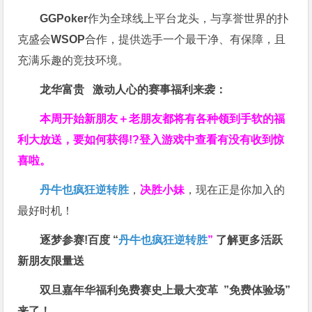
GGPoker
作为全球线上平台龙头，与享誉世界的扑
克盛会
WSOP
合作，提供选手一个最干净、有保障，且
充满乐趣的竞技环境。
龙华富贵 激动人心的赛事福利来袭：
本周开始新朋友＋老朋友都将有各种领到手软的福
利大放送，要如何获得!?登入游戏中查看有没有收到惊
喜啦。
丹牛也疯狂逆转胜
，
决胜小妹
，现在正是你加入的
最好时机！
逐梦参赛!百度 “
丹牛也疯狂逆转胜
”
了解更多
活跃
新朋友限量送
双旦嘉年华福利
免费赛史上最大变革
”免费体验场”
来了！