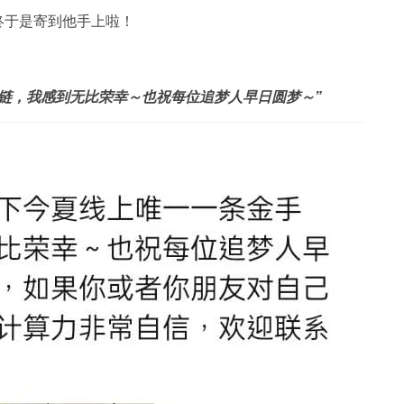
终于是寄到他手上啦！
链，我感到无比荣幸～也祝每位追梦人早日圆梦～”