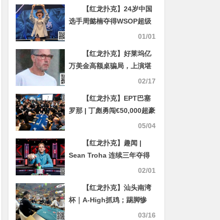
【红龙扑克】24岁中国
选手周懿楠夺得WSOP超级
主赛冠军，奖金600万美
01/01
金！
【红龙扑克】好莱坞亿
万美金高额桌骗局，上演堪
比电影更炸裂的剧情
02/17
【红龙扑克】EPT巴塞
罗那 | 丁彪勇闯€50,000超豪
赛FT,多位华人选手成功晋级
05/04
€5,300主赛事Day3
【红龙扑克】趣闻 |
Sean Troha 连续三年夺得
金手链
02/01
【红龙扑克】汕头南湾
杯｜A-High抓鸡；踢脚惨
案！恭喜林华恩29.5W记分
03/16