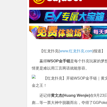
【红龙扑克(
www.红龙扑克.com
)报道】
赢得
WSOP金手链
是每个扑克玩家的梦
情更是难以用三言两语就能形容。
还记得
黄文杰(Huang Wenjie)
在9月23日从
彪…等一票大神中脱颖而出，夺得了GGPoker