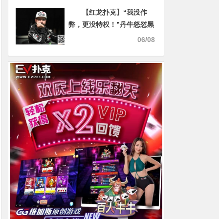
牌斩获主赛B组CL!
【红龙扑克】“我没作
弊，更没特权！”丹牛怒怼黑
粉，WSOP爆发手机违规争
06/08
议！