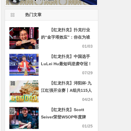
热门文章
【红龙扑克】扑克行业
的“金字塔效应”：你在为谁
的荣华富贵买单？
01/03
【红龙扑克】中国选手
LuLei Hu最短码逆袭夺冠！
收获欧洲扑克百万赛主赛冠
07/29
军奖金435,622美元
【红龙扑克】浔阳杯·九
江红强开业赛丨A组共115人
参赛21人晋级，曹乐意20.1
04/24
万记分牌领跑全场
【红龙扑克】Scott
Seiver荣登WSOP年度牌
手，下一站扑克名人堂！
01/25