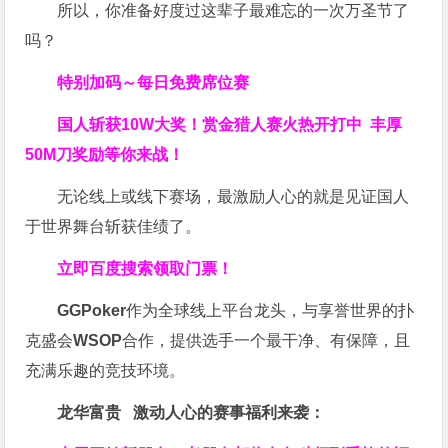
所以，你准备好度过这辈子最难忘的一次万圣节了
吗？
特别加码～每日免费席位赛
国人斩获
10W
大奖！
赏金猎人赛火热开打中 丰厚
50M刀奖励等你来战！
无论线上或线下赛场，最激励人心的就是见证国人
于世界舞台斩获佳绩了。
立即百度搜索领取门票！
GGPoker
作为全球线上平台龙头，与享誉世界的扑
克盛会
WSOP
合作，提供选手一个最干净、有保障，且
充满乐趣的竞技环境。
龙华富贵 激动人心的赛事福利来袭：