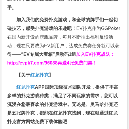
手。
加入我们的免费扑克游戏，和全球的牌手们一起切
磋技艺，感受扑克游戏的乐趣吧！
EV扑克作为GGPoker
在国内新开设的旗舰品牌，每月不断推出福利反馈活
动，现在只要成为EV新用户，达成免费赛任务就可以获
得——
“EV专属大宝箱”启动码1组
加入EV扑克战队：
http://evpk7.com/96088
再送4张免费门票！
【关于
红龙扑克
】
红龙扑克
APP国际顶级技术团队开发，提供了丰富
多样的扑克游戏种类，满足了不同玩家的需求，您可以
沉浸在您最喜欢的扑克游戏中。无论是、奥马哈扑克还
是五张牌扑克，都能在红龙扑克找到，现在就通过红龙
扑克官方网站免费下载体验吧