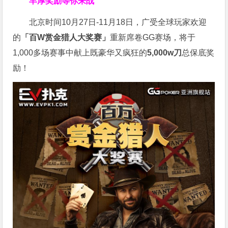
丰厚奖励等你来战
北京时间10月27日-11月18日，广受全球玩家欢迎
的
「百W赏金猎人大奖赛」
重新席卷GG赛场，将于
1,000多场赛事中献上既豪华又疯狂的
5,000w刀
总保底奖
励！