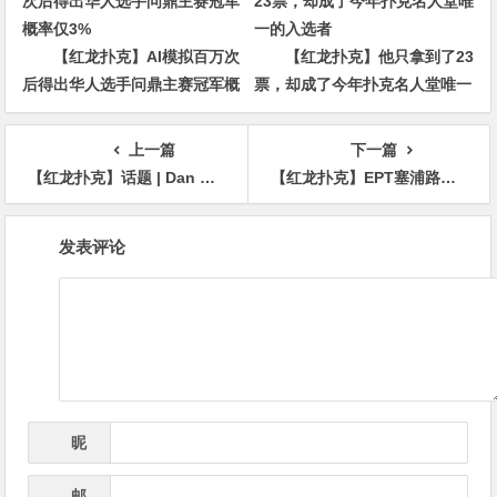
【红龙扑克】AI模拟百万次
【红龙扑克】他只拿到了23
后得出华人选手问鼎主赛冠军概
票，却成了今年扑克名人堂唯一
率仅3%
的入选者
上一篇
下一篇
【红龙扑克】话题 | Dan Cates：“了解常规桌游戏可以帮助你赢得结构缓慢的锦标赛”
【红龙扑克】EPT塞浦路斯：主赛仅剩最后六强 中国选手Shankui Li排名第三强势挺进$10,300豪客赛Day3
文
发表评论
章
导
航
昵
*
称
邮