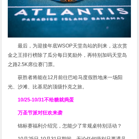
最后，为迎接年底WSOP天堂岛站的到来，这次赏
金之王排行榜除了瓜分每日奖励外，再特别加码天堂岛
之路2.5K席位赛门票。
获胜者将能在12月前往巴哈马度假胜地来一场阳
光、沙滩、比基尼的顶级扑克之旅。
10/25-10/31
不给糖就捣蛋
万圣节派对狂欢来袭
锦标赛福利介绍完，怎能少了常规桌特别活动？
10月25日-10月31日期间，无论任何级别只要遇见