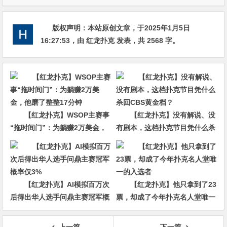
版权声明：
本站原创文章，于2025年1月5日
16:27:53
，由
红龙扑克
发表，共 2568 字。
【红龙扑克】WSOP主赛事
【红龙扑克】没有解说、没
“拖时间门”：为躺赚2万美金，
有剧本，这档扑克节目凭什么杀
他磨了整整17分钟
回CBS黄金档？
【红龙扑克】AI模拟百万次
【红龙扑克】他只拿到了23
后得出华人选手问鼎主赛冠军概
票，却成了今年扑克名人堂唯一
率仅3%
的入选者