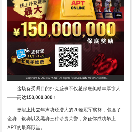
这场备受瞩目的扑克盛事不仅总保底奖励丰厚惊人
——高达
150,000,000
！
更献上比去年声势还浩大的20座冠军奖杯，包含了
金狮、银狮以及黑狮三种珍贵荣誉，象征你成功攀上
APT的最高殿堂。