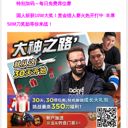
特别加码～每日免费席位赛
国人斩获
10W
大奖！
赏金猎人赛火热开打中 丰厚
50M刀奖励等你来战！