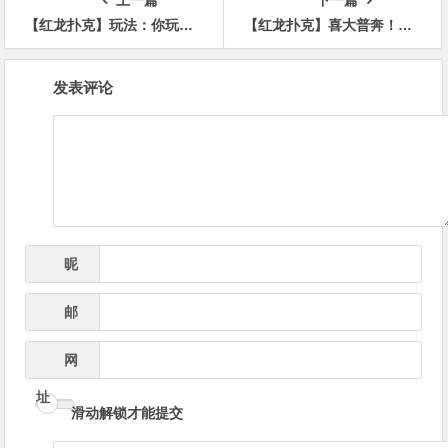
上一篇
下一篇
【红龙扑克】玩法：你玩同花64吗？这样玩可以避免犯错
【红龙扑克】喜大普奔！扑克正式被官方认定为智力运动！
文
发表评论
章
导
航
昵
*
称
邮
*
箱
网
址
滑动解锁才能提交