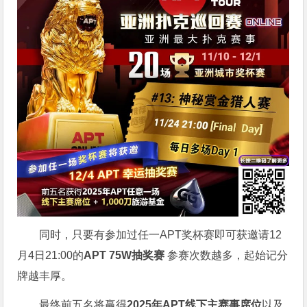
同时，只要有参加过任一APT奖杯赛即可获邀请12
月4日21:00的
APT 75W抽奖赛
参赛次数越多，起始记分
牌越丰厚。
最终前五名将赢得
2025年APT线下主赛事席位
以及