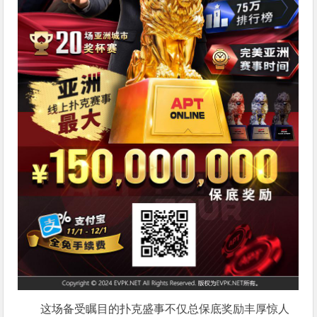
这场备受瞩目的扑克盛事不仅总保底奖励丰厚惊人