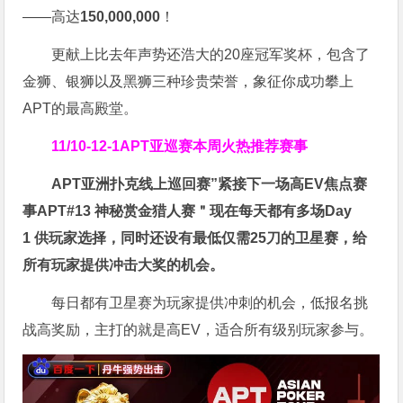
——高达
150,000,000
！
更献上比去年声势还浩大的20座冠军奖杯，包含了
金狮、银狮以及黑狮三种珍贵荣誉，象征你成功攀上
APT的最高殿堂。
11/10-12-1
APT亚巡赛
本周火热推荐赛事
APT亚洲扑克线上巡回赛”紧接下一场高EV焦点赛
事APT#13 神秘赏金猎人赛＂现在
每天都有多场Day
1
供玩家选择，同时还设有最低仅需25刀的卫星赛，给
所有玩家提供冲击大奖的机会。
每日都有卫星赛为玩家提供冲刺的机会，低报名挑
战高奖励，主打的就是高EV，适合所有级别玩家参与。