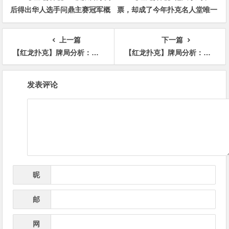
后得出华人选手问鼎主赛冠军概
票，却成了今年扑克名人堂唯一
率仅3%
的入选者
上一篇
下一篇
【红龙扑克】牌局分析：层层递进的bluff
【红龙扑克】牌局分析：喜提408BB底池之干燥牌面也快打顶set
文
发表评论
章
导
航
昵
*
称
邮
*
箱
网