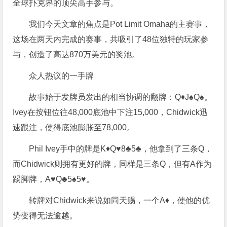
全球扑克界的顶尖高手参与。
我们今天文章的焦点是Pot Limit Omaha的主赛事，
这场在两天内完成的赛事，共吸引了48位独特的玩家参
与，创造了高达870万美元的奖池。
众人热议的一手牌
故事始于发牌员发出的相当协调的翻牌：Q♦J♠Q♠。
Ivey在按钮位往48,000底池中下注15,000，Chidwick迅
速跟注，使得底池膨胀至78,000。
Phil Ivey手中的牌是K♦Q♥8♣5♣，他拿到了三条Q，
而Chidwick则拥有更好的牌，同样是三条Q，但有A作为
踢脚牌，A♥Q♣5♠5♥。
转牌对Chidwick来说如同天赐，一个A♦，使他的优
势变得无法逾越。