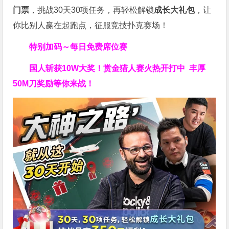
门票
，挑战30天30项任务，再轻松解锁
成长大礼包
，让
你比别人赢在起跑点，征服竞技扑克赛场！
特别加码～每日免费席位赛
国人斩获
10W
大奖！
赏金猎人赛火热开打中 丰厚
50M刀奖励等你来战！