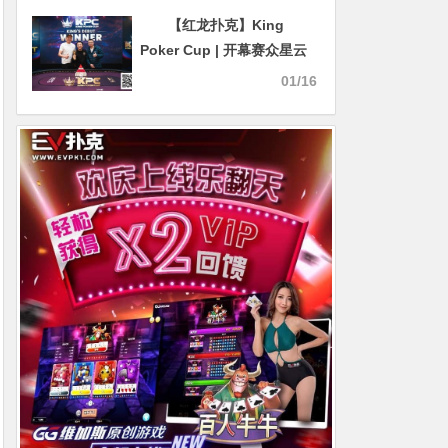
【红龙扑克】King
Poker Cup | 开幕赛众星云
集，决赛激战11小时，张阳
01/16
斩获冠军头衔！