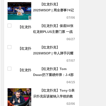
【红龙扑克】
2025WSOP | 周全赛事74记
分牌领衔7强晋级，迷你主赛
07/06
台湾省Chu Tao跻身前十
【红龙扑克】保底50张
红龙杯PLUS主赛门票 一战
成名全民冲刺赛6月30日开
06/27
打！
【红龙扑克】
2026WSOP | 华人牌手闪耀
赛场：Pete Chen、陈星
07/07
维、Yibo Song杀入决赛
【红龙扑克】Tom
桌；主赛事多名国人高分晋
Dwan扔下重磅炸弹：J-4那
级
手牌“不干净”，我掌握从未
04/15
公开的信息
【红龙扑克】Tony G表
示扑克应该被纳入学校的教
程里
02/06