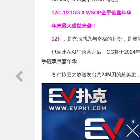
12/1-1/31
GG X WSOP金手链嘉年华
年末最大盛世来袭！
1
2月，是充满感恩与幸福的月份，是展
也因此在APT落幕之后，GG将于2024年
手链双旦嘉年华
！
各种惊喜大放送发出共
24M刀
的总奖励