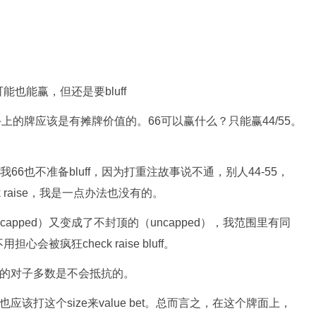
打，手上的牌应该是有摊牌价值的。66可以赢什么？只能赢44/55。
6也不准备bluff，因为打重注故事说不通，别人44-55，
ck raise，我是一点办法也没有的。
pped）又变成了不封顶的（uncapped），我范围里有同
疯狂check raise bluff。
以下的对子多数是不会抵抗的。
J也应该打这个size来value bet。总而言之，在这个牌面上，