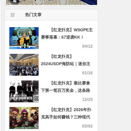
热门文章
【红龙扑克】WSOPE主
赛事落幕：67逆袭KK！
Kudzmanas豪夺200万欧创
04/12
历史
【红龙扑克】
2024USOP海防站｜迷你主
赛1119人参赛32名中国选手
01/16
晋级
【红龙扑克】靠比赛拿
下第一笔百万奖金，这条路
他走了25年
12/25
【红龙扑克】2026年扑
克高手如何赚钱？三种现代
职业路径详解
03/02