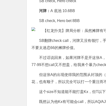
SB check, Hero check
河牌：
A 底池 10.6BB
SB check, Hero bet 8BB
SB翻牌check call，河牌又没有领
不要太迷恋66的摊牌价值。
不过话说回来，如果河牌不是开这张A，我6
77-99不想call又不想盖，给我来个暴力che
但这张A的出现使得我的范围从封顶的（ca
花，也有顺子，所以完全可以打一个重注而不用担心会被
这个size不知道能不能打盖Kx，但T
既然认为他Kx有可能会call，所以AQ/A