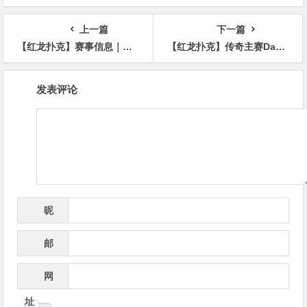
率仅3%
的入选者
上一篇
下一篇
【红龙扑克】赛事信息｜快乐竞技，GPI亚洲扑克嘉年华点燃冬日激情（12月26日-30日）
【红龙扑克】传奇主赛Day1：80人晋级，中国丁彪记分牌接近100万位列第三位
文
发表评论
章
导
航
昵
*
称
邮
*
箱
网
址