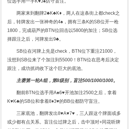
位选手用一手K♥J♠防守盲注。
两家来到翻牌2♣K♣K♦，两人在这条街上都check之
后，转牌发出一张神奇的4♠，拥有三条K的SB位开一枪
1800，完成葫芦的BTN位回击以5800的加注；SB位选
择跟注之后，河牌发出9♣。
SB位在河牌上先是check，BTN位下重注21000，
没想到SB位来了个加注到55000！BTN位在思考后决定
跟注，成功抓鸡收下这个巨大的底池。
主赛第一轮A组，第8级别，盲注500/1000/1000。
翻前BTN位选手用A♠6♥开池加注2500之后，拿着
K♥K♣的SB位和拿着8♦3♥的BB位都防守盲注。
三家底池，翻牌发出8♥A♥7♥，三人跟这个牌面或多
或少都有点关系。盲注位过牌之后，击中顶对+同花听牌