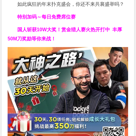
如此疯狂的年末扑克盛会，你还不来共襄盛举吗？
特别加码～每日免费席位赛
国人斩获
10W
大奖！
赏金猎人赛火热开打中 丰厚
50M刀奖励等你来战！