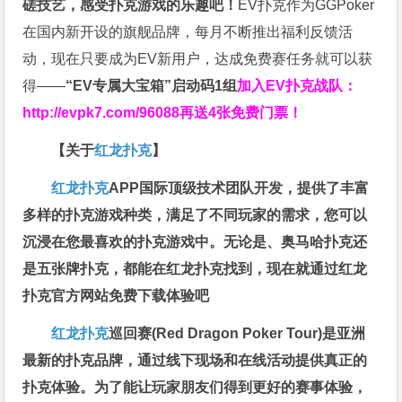
磋技艺，感受扑克游戏的乐趣吧！
EV扑克作为GGPoker
在国内新开设的旗舰品牌，每月不断推出福利反馈活
动，现在只要成为EV新用户，达成免费赛任务就可以获
得——
“EV专属大宝箱”启动码1组
加入EV扑克战队：
http://evpk7.com/96088
再送4张免费门票！
【关于
红龙扑克
】
红龙扑克
APP国际顶级技术团队开发，提供了丰富
多样的扑克游戏种类，满足了不同玩家的需求，您可以
沉浸在您最喜欢的扑克游戏中。无论是、奥马哈扑克还
是五张牌扑克，都能在红龙扑克找到，现在就通过红龙
扑克官方网站免费下载体验吧
红龙扑克
巡回赛​(Red Dragon Poker Tour)是亚洲
最新的扑克品牌，通过线下现场和在线活动提供真正的
扑克体验。为了能让玩家朋友们得到更好的赛事体验，