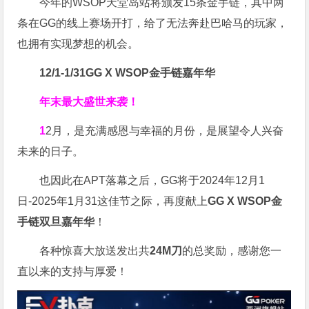
今年的WSOP天堂岛站将颁发15条金手链，其中两
条在GG的线上赛场开打，给了无法奔赴巴哈马的玩家，
也拥有实现梦想的机会。
12/1-1/31
GG X WSOP金手链嘉年华
年末最大盛世来袭！
1
2月，是充满感恩与幸福的月份，是展望令人兴奋
未来的日子。
也因此在APT落幕之后，GG将于2024年12月1
日-2025年1月31这佳节之际，再度献上
GG X WSOP金
手链双旦嘉年华
！
各种惊喜大放送发出共
24M刀
的总奖励，感谢您一
直以来的支持与厚爱！