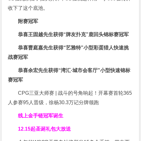
收下了这个底池。
附赛冠军
恭喜王固越先生获得
“牌友扑克”鹿回头锦标赛冠军
恭喜曹庭嘉先生获得
“艺雅特”小型彩蛋猎人快速挑
战赛冠军
恭喜余宏先生获得
“湾汇·城市会客厅”小型快速锦标
赛冠军
CPG三亚大师赛 | 战斗的号角响起！开幕赛首轮365
人参赛95人晋级，徐杨30.3万记分牌领跑
线上金手链冠军诞生
12.15起圣诞礼包大放送