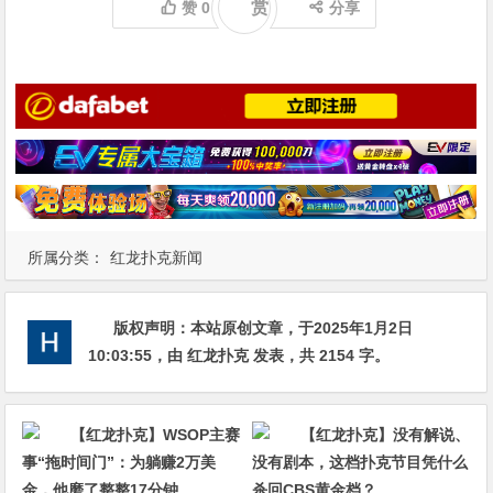
赏
赞
0
分享
所属分类：
红龙扑克新闻
版权声明：
本站原创文章，于2025年1月2日
10:03:55
，由
红龙扑克
发表，共 2154 字。