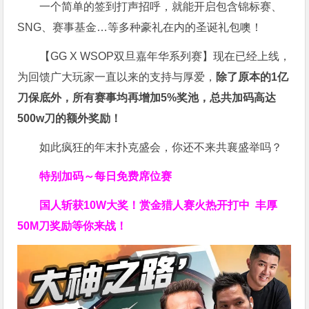
一个简单的签到打声招呼，就能开启包含锦标赛、
SNG、赛事基金…等多种豪礼在内的圣诞礼包噢！
【GG X WSOP双旦嘉年华系列赛】现在已经上线，
为回馈广大玩家一直以来的支持与厚爱，
除了原本的1亿
刀保底外，所有赛事均再增加5%奖池，总共加码高达
500w刀
的额外奖励！
如此疯狂的年末扑克盛会，你还不来共襄盛举吗？
特别加码～每日免费席位赛
国人斩获
10W
大奖！
赏金猎人赛火热开打中 丰厚
50M刀奖励等你来战！