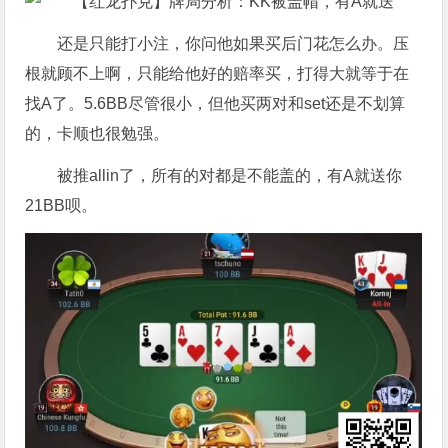
还是只能打小注，你问他如果买后门花怎么办。压
根就顾不上啊，只能给他好的赔率买，打得大就等于在
找A了。5.6BB尽管很小，但他买两对和set还是不划算
的，卡顺也很勉强。
被推allin了，所有的对都是不能盖的，有A就送你
21BB呗。