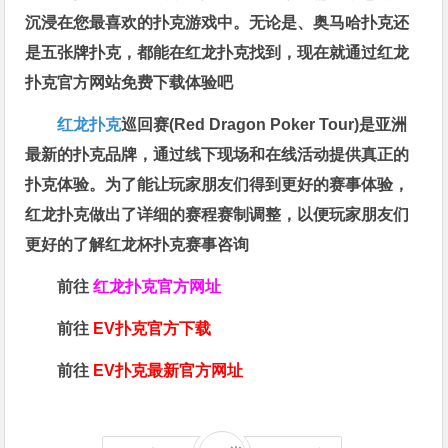
沉浸在您最喜欢的扑克游戏中。无论是、奥马哈扑克还
是五张牌扑克，都能在红龙扑克找到，现在就通过红龙
扑克官方网站免费下载体验吧
红龙扑克
巡回赛​(Red Dragon Poker Tour)是亚洲
最新的扑克品牌，通过线下现场和在线活动提供真正的
扑克体验。为了能让玩家朋友们得到更好的赛事体验，
红龙扑克做出了详细的赛程赛制调整，以便玩家朋友们
更好的了解红龙杯扑克赛事咨询
前往
红龙扑克官方网址
前往
EV扑克官方下载
前往
EV扑克最新官方网址