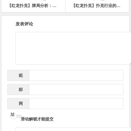
【红龙扑克】牌局分析：不闪两对，不闪set，不闪顺子
【红龙扑克】扑克行业的两封信：毒奶与解药？
文
发表评论
章
导
航
昵
*
称
邮
*
箱
网
址
滑动解锁才能提交