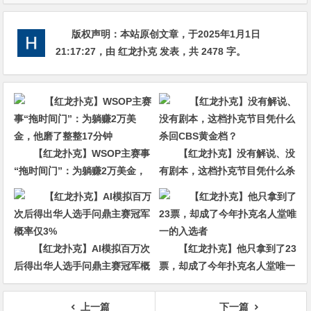
版权声明：
本站原创文章，于2025年1月1日
21:17:27
，由
红龙扑克
发表，共 2478 字。
【红龙扑克】WSOP主赛事
【红龙扑克】没有解说、没
“拖时间门”：为躺赚2万美金，
有剧本，这档扑克节目凭什么杀
他磨了整整17分钟
回CBS黄金档？
【红龙扑克】AI模拟百万次
【红龙扑克】他只拿到了23
后得出华人选手问鼎主赛冠军概
票，却成了今年扑克名人堂唯一
率仅3%
的入选者
上一篇
下一篇