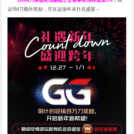
100M刀
保底奖池基础上全赛事奖池再
追加5%
！
高
达5M刀额外奖励，尽在这场年末扑克盛宴～