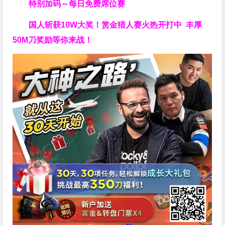
特别加码～每日免费席位赛
国人斩获
10W
大奖！
赏金猎人赛火热开打中 丰厚
50M刀奖励等你来战！